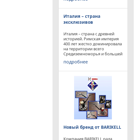
конкурируя с
профессиональными и не
очень компаниями добились
Италия – страна
результатов и целей которые
перед собой ставили.
эксклюзивов
Италия – страна с древней
историей. Римская империя
400 лет жестко доминировала
на территории всего
Средиземноморья и большей
частью Европы. Императоры
подробнее
и правители аппенин
навсегда вписали себя в
историю цивилизации.
Каждый гражданин Земли
Новый бренд от BARIKELL
Компания BARIKELL рада