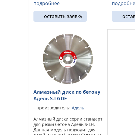
Подходит для сухой и мокрой
подробнее
подробн
нарезчики
резки. Устанавливается на
настольны
бензорез, нарезчик швов,
плиткорезы.
оставить заявку
оста
болгарку, плиткорез и
настольную пилу. ...
Алмазный диск по бетону
Адель S-LGDF
производитель:
Адель
Алмазный диски серии стандарт
для резки бетона Адель S-LH.
Данная модель подходит для