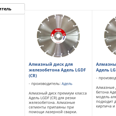
итель
Алмазный диск для
Алмазны
железобетона Адель LGDF
Адель L
(CR)
производ
производитель:
Адель
Алмазные 
бетона Аде
Алмазный диск премиум класса
модель алм
Адель LGDF (CR) для резки
подходит 
железобетона. Алмазные
кирпича и
сегменты припаяны при
Модель LG
помощи лазерной сварки.
сухорезом.