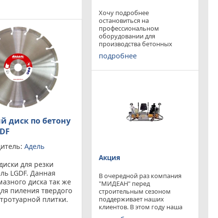
Хочу подробнее
остановиться на
профессиональном
оборудовании для
производства бетонных
работ, ибо к качеству
подробнее
поверхности бетона в
настоящее время
предъявляются повышенные
требования. Спектр
оборудования необходимого
современному строителю
широк. Это
й диск по бетону
GDF
итель:
Адель
Акция
диски для резки
ль LGDF. Данная
В очередной раз компания
азного диска так же
"МИДЕАН" перед
для пиления твердого
строительным сезоном
поддерживает наших
 тротуарной плитки.
клиентов. В этом году наша
DF является
компания предлагает
 Устанавливается на