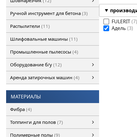
Шовнарезчик
12
Ручной шовнарезчик
Самоходный шовнарезчик
производ
Ручной инструмент для бетона
3
FULERIT
7
Распылители
11
Адель
3
Шлифовальные машины
11
Промышленные пылесосы
4
Оборудование б/у
12
Оборудование б/у
Затирочная машина б/у
Шовнарезчик б/у
Шлифовальная машина б/у
смотреть все
Аренда затирочных машин
4
Аренда затирочных машин
Затирочные машины
смотреть все
МАТЕРИАЛЫ
Фибра
4
Топпинги для полов
7
Топпинги для полов
смотреть все
Полимерные полы
9