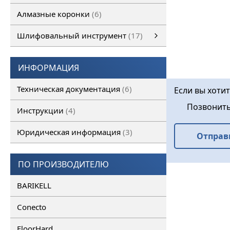
Алмазные коронки
6
Шлифовальный инструмент
17
Шлифовальный инструмент
Алмазные франкфурты
смотреть все
Алмазные фрезы
ИНФОРМАЦИЯ
Техническая документация
6
Если вы хотит
Позвонит
Инструкции
4
Юридическая информация
3
Отправ
ПО ПРОИЗВОДИТЕЛЮ
BARIKELL
Conecto
FloorHard