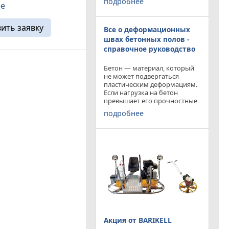
подробнее
ее
приобрести двухроторную
 швов, бензорезы,
затирочную машину
е пилы и
BARIKELL MK 8-120 с рабочей
 ...
вить заявку
Все о деформационных
площадью затирки 2540 мм
по цене двухроторной
швах бетонных полов -
справочное руководство
Бетон — материал, который
не может подвергаться
пластическим деформациям.
Если нагрузка на бетон
превышает его прочностные
характеристики, то он
подробнее
попросту растрескивается.
Такой же результат
получается от воздействия
внутренних напряжений в
бетоне,
Акция от BARIKELL