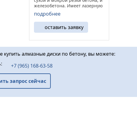
сухой и мокрой резки бетона, и
железобетона. Имеет лазерную
напайку алмазного сегмента.
подробнее
Устанавливаются на бензорезы,
резчики швов, настольные
оставить заявку
пилы и плиткорезы. ...
е купить алмазные диски по бетону, вы можете:
ь:
+7 (965) 168-63-58
ить запрос сейчас