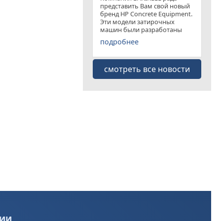
представить Вам свой новый
бренд HP Concrete Equipment.
Эти модели затирочных
машин были разработаны
специально для
подробнее
удовлетворения рынка
затирочных машин эконом
класса . Данная "белая линия"
смотреть все новости
представлена несколькими
моделями
ии