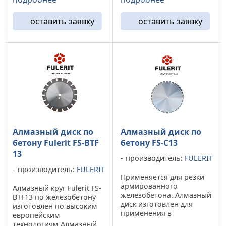
широкий режущий
сократить потери
спектр. Диск позволяет
времени на замену
оставить заявку
оставить заявку
обрабатывать изделии из
инструмента, так же они
всех разновидностей
обеспечивает высокую
бетона, а также
производительность при
позволяет резать
минимуме затрат. ...
изделия ...
Алмазный диск по
Алмазный диск по
бетону Fulerit FS-BTF
бетону FS-C13
13
производитель:
FULERIT
производитель:
FULERIT
Применяется для резки
армированного
Алмазный круг Fulerit FS-
железобетона. Алмазный
BTF13 по железобетону
диск изготовлен для
изготовлен по высоким
применения в
европейским
швонарезчиках
технологиям.Алмазный