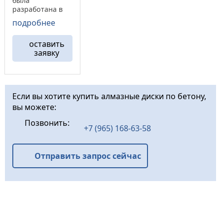
была
разработана в
2014 году
подробнее
специально для
общестроительн
оставить
ых работ.
заявку
Алмазный диск
FuleritFS-BT 11
обладает
высокой
скоростью
Если вы хотите купить алмазные диски по бетону,
резки, а так же
вы можете:
высоким
ресурсом
Позвонить:
.Отрезной
+7 (965) 168-63-58
алмазный диск
FuleritFS-BT 11
это ...
Отправить запрос сейчас