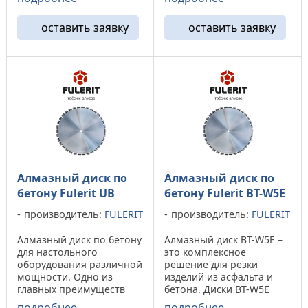
алмазного диска ABS трех
благодаря уникальной
слоенный, что
форме алмазного
обеспечивает
оставить заявку
оставить заявку
сегмента снижает
равномерный износ на
вибрацию до 35 % .
все время работы.
Совокупность
Алмазный диск ...
использования алмазных
дисков ...
Алмазный диск по
Алмазный диск по
бетону Fulerit UB
бетону Fulerit BT-W5E
производитель:
FULERIT
производитель:
FULERIT
Алмазный диск по бетону
Алмазный диск BT-W5E –
для настольного
это комплексное
оборудования различной
решение для резки
мощности. Одно из
изделий из асфальта и
главных преимуществ
бетона. Диски BT-W5E
алмазного дика UB – это
позволяют значительно
подробнее
подробнее