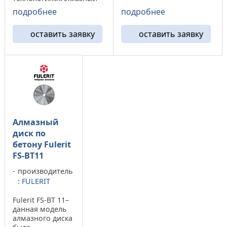
мощностью до 25 кВт.
отрезной круг FS-BTF13
подробнее
подробнее
Отрезной алмазный круг
благодаря уникальной
FS-C13 используется для
форме алмазного
различных работ в
оставить заявку
оставить заявку
сегмента, высота
аэропортах, со старым
которого 13 мм,
железобетонным полом
увеличивает срок службы
или бетонной ...
до 30% . Возможно
изготовление ...
Алмазный
диск по
бетону Fulerit
FS-BT11
производитель
:
FULERIT
Fulerit FS-BT 11–
данная модель
алмазного диска