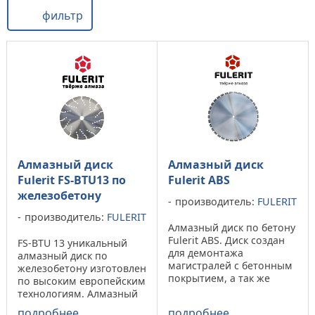
фильтр
Алмазный диск
Алмазный диск
Fulerit FS-BTU13 по
Fulerit ABS
железобетону
производитель:
FULERIT
производитель:
FULERIT
Алмазный диск по бетону
Fulerit ABS. Диск создан
FS-BTU 13 уникальный
для демонтажа
алмазный диск по
магистралей с бетонным
железобетону изготовлен
покрытием, а так же
по высоким европейским
иных строительных
технологиям. Алмазный
сооружений. Сегменты
отрезной круг FS-BTU 13
подробнее
подробнее