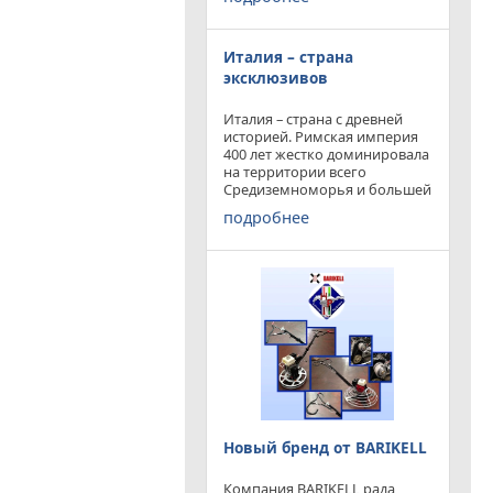
конкурируя с
профессиональными и не
очень компаниями добились
Италия – страна
результатов и целей которые
перед собой ставили.
эксклюзивов
Италия – страна с древней
историей. Римская империя
400 лет жестко доминировала
на территории всего
Средиземноморья и большей
частью Европы. Императоры
подробнее
и правители аппенин
навсегда вписали себя в
историю цивилизации.
Каждый гражданин Земли
Новый бренд от BARIKELL
Компания BARIKELL рада