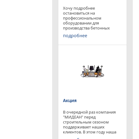
Хочу подробнее
остановиться на
профессиональном
оборудовании для
производства бетонных
работ, ибо к качеству
подробнее
поверхности бетона в
настоящее время
предъявляются повышенные
требования. Спектр
оборудования необходимого
современному строителю
широк. Это
Акция
В очередной раз компания
"МИДЕАН" перед
строительным сезоном
поддерживает наших
клиентов. В этом году наша
компания предлагает