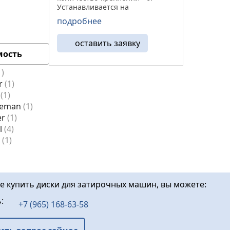
Устанавливается на
затирочные машины Allen,
подробнее
Wacker, Bartell, Whitmeman,
Coopter, Kreber и др. Благодаря
оставить заявку
высокому качеству
ость
изготовления, затирочный ...
1
r
1
l
1
meman
1
er
1
ll
4
r
1
те купить диски для затирочных машин, вы можете:
ь:
+7 (965) 168-63-58