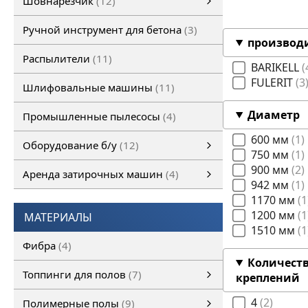
Шовнарезчик
12
Ручной шовнарезчик
Самоходный шовнарезчик
Ручной инструмент для бетона
3
производ
Распылители
11
BARIKELL
FULERIT
3
Шлифовальные машины
11
Диаметр
Промышленные пылесосы
4
600 мм
1
Оборудование б/у
12
750 мм
1
Оборудование б/у
Затирочная машина б/у
Шовнарезчик б/у
Шлифовальная машина б/у
смотреть все
900 мм
2
Аренда затирочных машин
4
942 мм
1
Аренда затирочных машин
Затирочные машины
смотреть все
1170 мм
1
1200 мм
1
МАТЕРИАЛЫ
1510 мм
1
Фибра
4
Количест
Топпинги для полов
7
креплений
Топпинги для полов
смотреть все
4
2
Полимерные полы
9