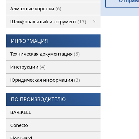
Отправ
Алмазные коронки
6
Шлифовальный инструмент
17
Шлифовальный инструмент
Алмазные франкфурты
смотреть все
Алмазные фрезы
ИНФОРМАЦИЯ
Техническая документация
6
Инструкции
4
Юридическая информация
3
ПО ПРОИЗВОДИТЕЛЮ
BARIKELL
Conecto
FloorHard