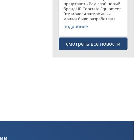
представить Вам свой новый
бренд HP Concrete Equipment.
Эти модели затирочных
машин были разработаны
специально для
подробнее
удовлетворения рынка
затирочных машин эконом
класса . Данная "белая линия"
смотреть все новости
представлена несколькими
моделями
ии