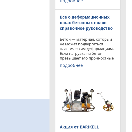
подробнее
приобрести двухроторную
затирочную машину
BARIKELL MK 8-120 с рабочей
Все о деформационных
площадью затирки 2540 мм
по цене двухроторной
швах бетонных полов -
справочное руководство
Бетон — материал, который
не может подвергаться
пластическим деформациям.
Если нагрузка на бетон
превышает его прочностные
характеристики, то он
подробнее
попросту растрескивается.
Такой же результат
получается от воздействия
внутренних напряжений в
бетоне,
Акция от BARIKELL