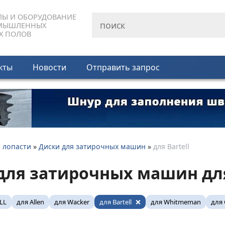
ЛЫ И ОБОРУДОВАНИЕ
МЫШЛЕННЫХ
Х ПОЛОВ
кты
Новости
Отправить запрос
и лопасти
»
Диски для затирочных машин
»
для Bartell
для затирочных машин для
LL
для Allen
для Wacker
для Bartell
для Whitmeman
для 