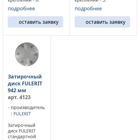
Устанавливается на
Устанавливается на
подробнее
подробнее
затирочные машины
затирочные машины
Allen, Wacker, Bartell,
Allen, Wacker, Bartell,
оставить заявку
оставить заявку
Whitmeman, Coopter,
Whitmeman, Coopter,
Kreber и др. Благодаря
Kreber и др. Благодаря
высокому качеству
высокому качеству
изготовления,
изготовления,
затирочный ...
затирочный ...
Затирочный
диск FULERIT
942 мм
арт. 4123
производитель
:
FULERIT
Затирочный
диск FULERIT
стандартной