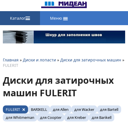
Каталог
Меню
Главная
»
Диски и лопасти
»
Диски для затирочных машин
»
FULERIT
Диски для затирочных
машин FULERIT
FULERIT
BARIKELL
для Allen
для Wacker
для Bartell
для Whitmeman
для Coopter
для Kreber
для Barikell