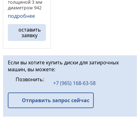
толщиной 3 мм
диаметром 942
мм ( 36″)
подробнее
устанавливается
на затирочные
оставить
машины Allen,
заявку
Wacker, Bartell,
Whitmeman,
Coopter, Kreber и
др. Благодаря
высокому
Если вы хотите купить диски для затирочных
качеству
машин, вы можете:
изготовления,
затирочный
Позвонить:
диск FULERIT
+7 (965) 168-63-58
имеет высокий
...
Отправить запрос сейчас