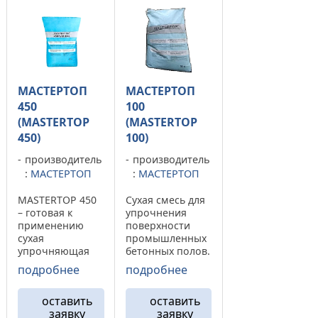
МАСТЕРТОП
МАСТЕРТОП
450
100
(MASTERTOP
(MASTERTOP
450)
100)
производитель
производитель
:
МАСТЕРТОП
:
МАСТЕРТОП
MASTERTOP 450
Сухая смесь для
– готовая к
упрочнения
применению
поверхности
сухая
промышленных
упрочняющая
бетонных полов.
смесь на основе
ОПИСАНИЕ
подробнее
подробнее
высокоактивног
MASTERTOP 100
о
– готовая к
оставить
оставить
портландцемент
применению
заявку
заявку
а и специально
сухая