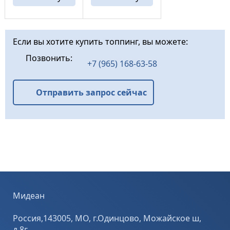
подобранных
упрочняющая
корундовых
смесь на основе
заполнителей.
высокоактивног
ОБЛАСТЬ
о
Если вы хотите купить топпинг, вы можете:
ПРИМНЕНИЯ
портландцемент
MASTERTOP 450
а и специально
Позвонить:
(Мастертоп 450)
подобранных
+7 (965) 168-63-58
предназначен
кварцевых
для упрочнения
заполнителей.
поверхности ...
ОБЛАСТЬ
Отправить запрос сейчас
ПРИМНЕНИЯ ...
Мидеан
Россия,143005, МО, г.Одинцово, Можайское ш,
д.8г