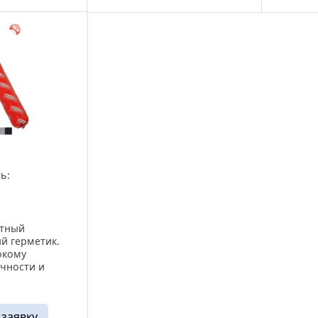
агрузки, ...
устройст
ь:
тный
й герметик.
окому
чности и
Рабберфлекс
меняется для
фасадных швов
 заявку
ительных