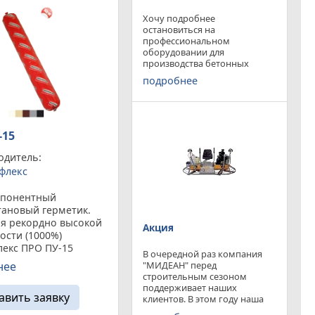
Хочу подробнее
остановиться на
профессиональном
оборудовании для
производства бетонных
работ, ибо к качеству
подробнее
поверхности бетона в
настоящее время
предъявляются повышенные
требования. Спектр
оборудования необходимого
-15
современному строителю
широк. Это
одитель:
флекс
понентный
тановый герметик.
ря рекордно высокой
Акция
ости (1000%)
лекс ПРО ПУ-15
В очередной раз компания
ется для надежной
"МИДЕАН" перед
нее
зации стыковых
строительным сезоном
ний с
поддерживает наших
авить заявку
тивностью более
клиентов. В этом году наша
компания предлагает
ользуется для