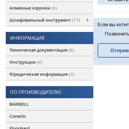
конструкций, 
Алмазные коронки
6
высоким дефор
Шлифовальный инструмент
17
Если вы хотит
Шлифовальный инструмент
Алмазные франкфурты
смотреть все
Алмазные фрезы
Позвонит
ИНФОРМАЦИЯ
Техническая документация
6
Отправ
Инструкции
4
Юридическая информация
3
ПО ПРОИЗВОДИТЕЛЮ
BARIKELL
Conecto
FloorHard