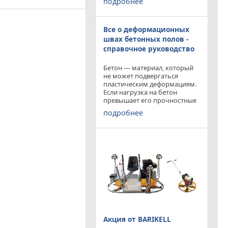
подробнее
приобрести двухроторную
ва межпанельных, ...
затирочную машину
BARIKELL MK 8-120 с рабочей
Все о деформационных
площадью затирки 2540 мм
по цене двухроторной
швах бетонных полов -
справочное руководство
Бетон — материал, который
не может подвергаться
пластическим деформациям.
Если нагрузка на бетон
превышает его прочностные
характеристики, то он
подробнее
попросту растрескивается.
Такой же результат
получается от воздействия
внутренних напряжений в
бетоне,
Акция от BARIKELL