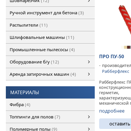
Шовнарезчик
12
Ручной шовнарезчик
Самоходный шовнарезчик
Ручной инструмент для бетона
3
Распылители
11
Шлифовальные машины
11
Промышленные пылесосы
4
ПРО ПУ-50
Оборудование б/у
12
производител
Оборудование б/у
Затирочная машина б/у
Шовнарезчик б/у
Шлифовальная машина б/у
смотреть все
Рабберфлекс
Аренда затирочных машин
4
Рабберфлекс П
Аренда затирочных машин
Затирочные машины
смотреть все
конструкционн
МАТЕРИАЛЫ
герметик,
характеризующ
механической 
Фибра
4
вибростойкост
подробнее
Применяется в 
Топпинги для полов
7
деталях, подв
оставить
высоким дина
Топпинги для полов
смотреть все
Полимерные полы
9
нагрузкам (вес