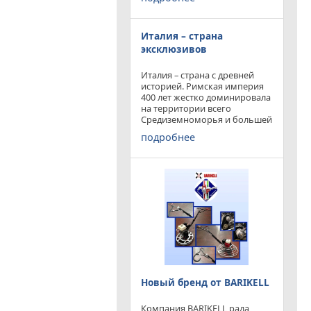
конкурируя с
профессиональными и не
очень компаниями добились
Италия – страна
результатов и целей которые
перед собой ставили.
эксклюзивов
Италия – страна с древней
историей. Римская империя
400 лет жестко доминировала
на территории всего
Средиземноморья и большей
частью Европы. Императоры
подробнее
и правители аппенин
навсегда вписали себя в
историю цивилизации.
Каждый гражданин Земли
Новый бренд от BARIKELL
Компания BARIKELL рада