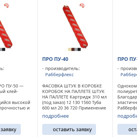
ПРО ПУ-40
ПРО ПУ
ь:
производитель:
произв
Рабберфлекс
Раббер
РО ПУ-50 —
ФАСОВКА ШТУК В КОРОБКЕ
Одноком
ый клей-
КОРОБОК НА ПАЛЛЕТЕ ШТУК
полиуре
НА ПАЛЛЕТЕ Картридж 310 мл
Благода
ийся высокой
(под заказ) 12 130 1560 Туба
эластичн
прочностью и
600 мл 20 36 720 Применение
Рабберф
ью.
Однокомпонентный
применя
подробнее
подроб
узлах и
полиуретановый клей-
гермети
ергающихся
герметик. Предназначен для
соедине
 заявку
оставить заявку
ост
мическим
эффективного решения двух
деформа
, ветровые и
взаимосвязанных задач: ...
25%. Исп