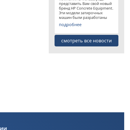
представить Вам свой новый
бренд HP Concrete Equipment.
Эти модели затирочных
машин были разработаны
специально для
подробнее
удовлетворения рынка
затирочных машин эконом
класса . Данная "белая линия"
смотреть все новости
представлена несколькими
моделями
ии