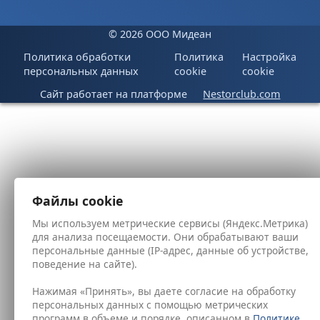
©
2026 ООО Мидеан
Политика обработки
Политика
Настройка
персональных данных
cookie
cookie
Сайт работает на платформе
Nestorclub.com
Файлы cookie
Мы используем метрические сервисы (Яндекс.Метрика)
для анализа посещаемости. Они обрабатывают ваши
персональные данные (IP-адрес, данные об устройстве,
поведение на сайте).
Нажимая «Принять», вы даете согласие на обработку
персональных данных с помощью метрических
программ в объеме и порядке, описанном в
Политике