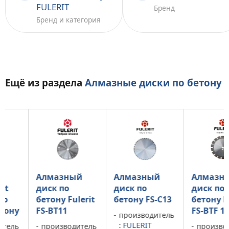
FULERIT
Бренд
Бренд и категория
Ещё из раздела
Алмазные диски по бетону
Алмазный
Алмазный
Алмазный
диск по
диск по
диск по
бетону Fulerit
бетону FS-C13
бетону Fuleri
у
FS-BT11
FS-BTF 13
производитель
:
FULERIT
ь
производитель
производител