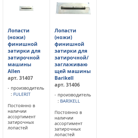
Лопасти
Лопасти
(ножи)
(ножи)
финишной
финишной
затирки для
затирки для
затирочной
затирочной/
машины
заглаживаю
Allen
щей машины
арт. 31407
Barikell
арт. 31406
производитель
:
FULERIT
производитель
:
BARIKELL
Постоянно в
наличии
Постоянно в
ассортимент
наличии
затирочных
ассортимент
лопастей
затирочных
финишной
лопастей