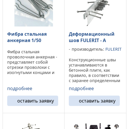
Фибра стальная
Деформационный
анкерная 1/50
шов FULERIT - A
производитель:
FULERIT
Фибра стальная
проволочная анкерная -
Конструкционные швы
представляет собой
устанавливаются в
отрезки проволоки с
бетонной плите, как
изогнутыми концами и
правило, в соответствии
предназначена для
с заранее определенным
укрепления цементной
проектом. Они должны
подробнее
подробнее
смеси и бетона. Область
быть разработаны для
применения анкерной
того, чтобы обеспечить
стальной фибры.
оставить заявку
оставить заявку
перемещения между
Анкерная стальная фибра
обеих сторон плиты, но,
- отрезки стальной
в в то же время, они
проволоки ...
должны ...