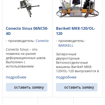
Сonecto Sinus 06NC50-
Barikell MK8-120/OL-
4D
120
производитель:
Conecto
производитель:
BARIKELL
Conecto Sinus – это
новинка на рынке
Затирочные
деформационных швов.
двухроторные
Выполнен с
бетоноотделочные
использованием
машины Barikell MK8-
материалов наилучшего
120/OL-120 выпускаются в
качества. Конструкция
двух модификациях
подробнее
подробнее
шва выполнена таким
отличие которых состоит
образом, что создается
в расположение
оставить заявку
оставить заявку
ощущение полного
лопастей. На затирочной
отсутствия
машине BARIKELL OL-120
деформационного шва в
пересекающееся
полу. Conecto Sinus ...
расположение лопостей
в отличии от ...