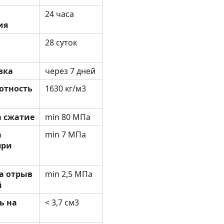
24 часа
ия
28 суток
зка
через 7 дней
отность
1630 кг/м3
а сжатие
min 80 МПа
а
min 7 МПа
при
а отрыв
min 2,5 МПа
й
ь на
< 3,7 см3