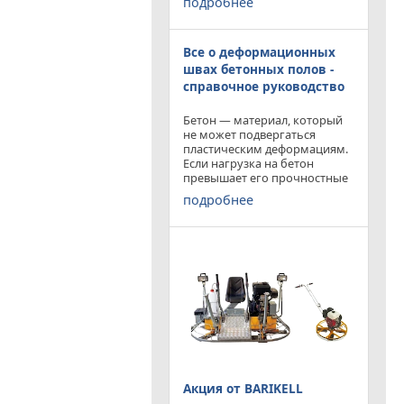
подробнее
приобрести двухроторную
затирочную машину
BARIKELL MK 8-120 с рабочей
Все о деформационных
площадью затирки 2540 мм
по цене двухроторной
швах бетонных полов -
справочное руководство
Бетон — материал, который
не может подвергаться
пластическим деформациям.
Если нагрузка на бетон
превышает его прочностные
характеристики, то он
подробнее
попросту растрескивается.
Такой же результат
получается от воздействия
внутренних напряжений в
бетоне,
Акция от BARIKELL