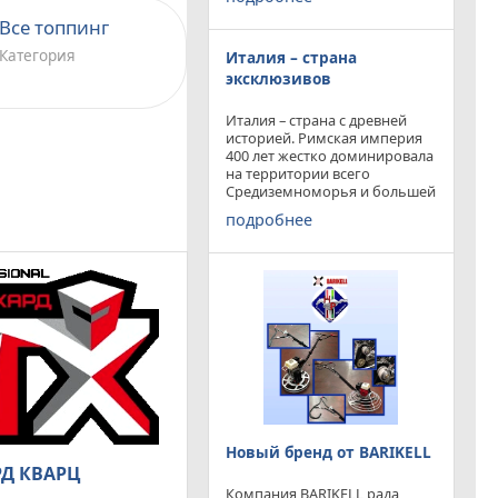
конкурируя с
профессиональными и не
Все топпинг
очень компаниями добились
Категория
Италия – страна
результатов и целей которые
перед собой ставили.
эксклюзивов
Италия – страна с древней
историей. Римская империя
400 лет жестко доминировала
на территории всего
Средиземноморья и большей
частью Европы. Императоры
подробнее
и правители аппенин
навсегда вписали себя в
историю цивилизации.
Каждый гражданин Земли
Новый бренд от BARIKELL
Д КВАРЦ
Компания BARIKELL рада