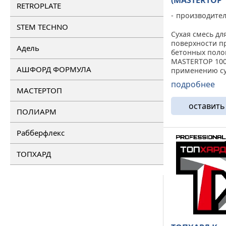
(MASTERTOP 
RETROPLATE
производите
STEM TECHNO
Сухая смесь дл
поверхности 
Адель
бетонных пол
MASTERTOP 100 
АШФОРД ФОРМУЛА
применению су
упрочняющая с
подробнее
основе высоко
МАСТЕРТОП
портландцемен
оставить
специально по
ПОЛИАРМ
кварцевых зап
ОБЛАСТЬ ПРИМН
Рабберфлекс
ТОПХАРД