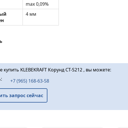
max 0,09%
ный
4 мм
ен
ь
е купить KLEBEKRAFT Корунд CT-S212 , вы можете:
ь:
+7 (965) 168-63-58
ить запрос сейчас