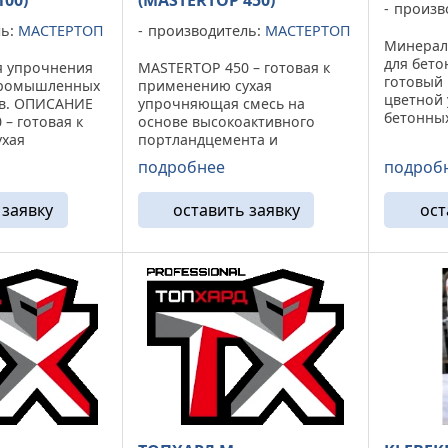
100)
(MASTERTOP 450)
произв
ль:
МАСТЕРТОП
производитель:
МАСТЕРТОП
Минерал
для бето
я упрочнения
MASTERTOP 450 – готовая к
готовый 
промышленных
применению сухая
цветной 
ов. ОПИСАНИЕ
упрочняющая смесь на
бетонных
– готовая к
основе высокоактивного
на свеж
хая
портландцемента и
Изготавл
месь на
специально подобранных
подробнее
подроб
европей
активного
корундовых заполнителей.
оборудо
та и
ОБЛАСТЬ ПРИМНЕНИЯ
совреме
 заявку
оставить заявку
ост
добранных
MASTERTOP 450 (Мастертоп
содержит
олнителей.
450) предназначен для
ЕНИЯ ...
упрочнения поверхности ...