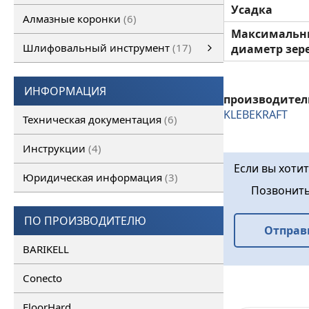
Усадка
Алмазные коронки
6
Максималь
Шлифовальный инструмент
17
диаметр зер
Шлифовальный инструмент
Алмазные франкфурты
смотреть все
Алмазные фрезы
ИНФОРМАЦИЯ
производител
KLEBEKRAFT
Техническая документация
6
Инструкции
4
Если вы хотит
Юридическая информация
3
Позвонит
ПО ПРОИЗВОДИТЕЛЮ
Отправ
BARIKELL
Conecto
FloorHard