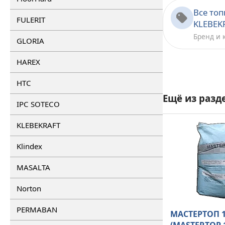
Все топ
FULERIT
KLEBEK
Бренд и 
GLORIA
HAREX
HTC
Ещё из разд
IPC SOTECO
KLEBEKRAFT
Klindex
MASALTA
Norton
PERMABAN
МАСТЕРТОП 