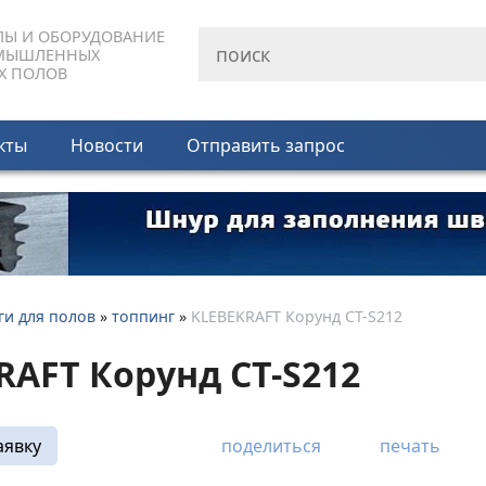
ЛЫ И ОБОРУДОВАНИЕ
МЫШЛЕННЫХ
Х ПОЛОВ
кты
Новости
Отправить запрос
ги для полов
»
топпинг
»
KLEBEKRAFT Корунд CT-S212
RAFT Корунд CT-S212
аявку
поделиться
печать