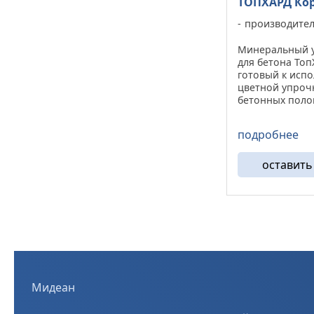
ТОПХАРД Ко
производите
Минеральный 
для бетона Топ
готовый к исп
цветной упроч
бетонных поло
на свежевыров
Изготавливаетс
подробнее
европейском о
по современны
и содержит смес
оставить
Мидеан