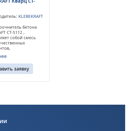
RAFT Кварц CT-
одитель:
KLEBEKRAFT
рочнитель бетона
FT CT-S112 ,
ляет собой смесь
ачественных
нтов,
дцемента,
нее
нного кварцевого
теля,
авить заявку
астификаторов,
ьных уникальных
и пигмента.
тся в виде ...
ии