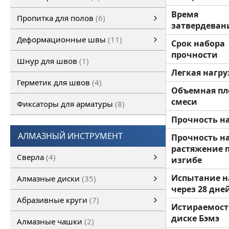
Полимерные полы
ОКРАСОЧНОЕ ПОКРЫТИЕ ПОЛА
ПОЛИМЕРМИНЕРАЛЬНОЕ ПОКРЫТИЕ ПОЛА
ПОЛИМЕРМИНЕРАЛЬНОЕ ТОЛСТОСЛОЙНОЕ ПОКРЫТИЕ ПОЛА
Полиуретановые грунтовочные покрытия
САМОВЫРАВНИВАЮЩЕЕСЯ ПОКРЫТИЕ ПОЛА
ФОТО ВЫПОЛНЕННЫХ РАБОТ
смотреть все
Время
Пропитка для полов
6
затвердеван
Пропитка для полов
Обеспыливающая пропитка
смотреть все
Деформационные швы
11
Срок набора
прочности
Деформационные швы
Деформационные швы Conecto
Несъемная опалубка PERMABAN
Деформационные швы FULERIT
смотреть все
Шнур для швов
1
Легкая нагру
Герметик для швов
4
Объемная пл
смеси
Фиксаторы для арматуры
8
Прочность н
АЛМАЗНЫЙ ИНСТРУМЕНТ
Прочность н
растяжение 
Сверла
4
изгибе
Сверло по бетону SDS
Сверло по бетону SDS+
Испытание н
Алмазные диски
35
через 28 дне
Алмазные диски
Универсальные алмазные диски
Алмазные диски по бетону
Алмазные диски по асфальту
Алмазный диск по кирпичу
Алмазный диск по металлу
Алмазные диски по свежему бетону
Алмазные диски по природному камню
смотреть все
Алмазный диск по керамике
Абразивные круги
7
Истираемост
Абразивные круги
Отрезные круги
Лепестковые диски
Зачистные круги
смотреть все
диске Бэмэ
Алмазные чашки
2