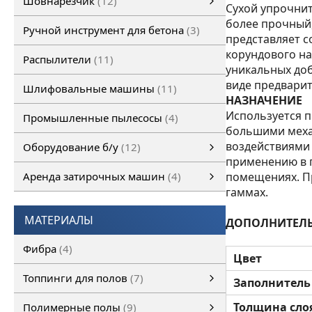
Шовнарезчик
12
Сухой упрочни
Ручной шовнарезчик
Самоходный шовнарезчик
более прочный,
Ручной инструмент для бетона
3
представляет с
корундового н
Распылители
11
уникальных доб
виде предварит
Шлифовальные машины
11
НАЗНАЧЕНИЕ
Используется п
Промышленные пылесосы
4
большими меха
воздействиями 
Оборудование б/у
12
применению в 
Оборудование б/у
Затирочная машина б/у
Шовнарезчик б/у
Шлифовальная машина б/у
смотреть все
Аренда затирочных машин
4
помещениях. П
гаммах.
Аренда затирочных машин
Затирочные машины
смотреть все
МАТЕРИАЛЫ
ДОПОЛНИТЕЛ
Фибра
4
Цвет
Топпинги для полов
7
Заполнитель
Топпинги для полов
смотреть все
Толщина сло
Полимерные полы
9