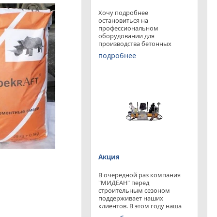
Хочу подробнее
остановиться на
профессиональном
оборудовании для
производства бетонных
работ, ибо к качеству
подробнее
поверхности бетона в
настоящее время
предъявляются повышенные
требования. Спектр
оборудования необходимого
современному строителю
широк. Это
Акция
В очередной раз компания
"МИДЕАН" перед
строительным сезоном
поддерживает наших
клиентов. В этом году наша
компания предлагает