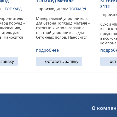
рунд
ТОПХАРД Металл
KLEBEK
S112
ль:
ТОПХАРД
производитель:
ТОПХАРД
произв
упрочнитель
Минеральный упрочнитель
Хард Корунд –
для бетона ТопХард Металл –
Сухой уп
ользованию,
готовый к использованию,
KLEBEKRA
нитель для
цветной упрочнитель для
представ
в. Наносится
бетонных полов. Наносится
высокок
ненный бетон.
на свежевыровненный бетон.
компоне
я на
Изготавливается
портлан
подробнее
подроб
борудовании
промышленным способом и
фракцио
м рецептурам,
содержит смесь алитового
наполни
ь ...
портландцемента,
 заявку
оставить заявку
ост
суперпл
фракционного ...
специал
добавок 
Поставляе
О компан