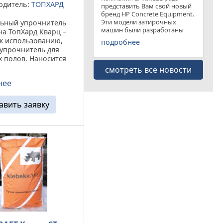
одитель:
ТОПХАРД
представить Вам свой новый
бренд HP Concrete Equipment.
Эти модели затирочных
ьный упрочнитель
машин были разработаны
на ТопХард Кварц –
специально для
к использованию,
подробнее
удовлетворения рынка
упрочнитель для
затирочных машин эконом
 полов. Наносится
класса . Данная "белая линия"
евыровненный бетон.
смотреть все новости
представлена несколькими
ивается на
моделями
нее
ском
ваниипо
нным рецептурам, и
авить заявку
 смесь ...