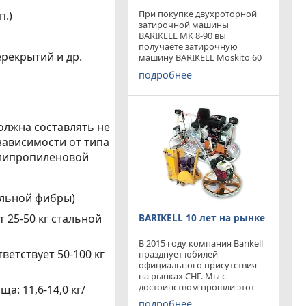
При покупке двухроторной
п.)
затирочной машины
BARIKELL MK 8-90 вы
получаете затирочную
рекрытий и др.
машину BARIKELL Moskito 60
абсолютно бесплатно
подробнее
олжна составлять не
 зависимости от типа
олипропиленовой
тальной фибры)
BARIKELL 10 лет на рынке
т 25-50 кг стальной
В 2015 году компания Barikell
ветствует 50-100 кг
празднует юбилей
официального присутствия
на рынках СНГ. Мы с
достоинством прошли этот
: 11,6-14,0 кг/
отрезок времени ,
подробнее