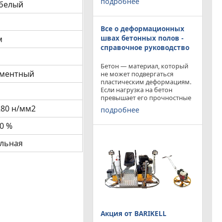
подробнее
 белый
приобрести двухроторную
затирочную машину
BARIKELL MK 8-120 с рабочей
Все о деформационных
площадью затирки 2540 мм
по цене двухроторной
швах бетонных полов -
м
справочное руководство
Бетон — материал, который
ментный
не может подвергаться
пластическим деформациям.
Если нагрузка на бетон
превышает его прочностные
характеристики, то он
280 н/мм2
подробнее
попросту растрескивается.
Такой же результат
0 %
получается от воздействия
внутренних напряжений в
льная
бетоне,
Акция от BARIKELL