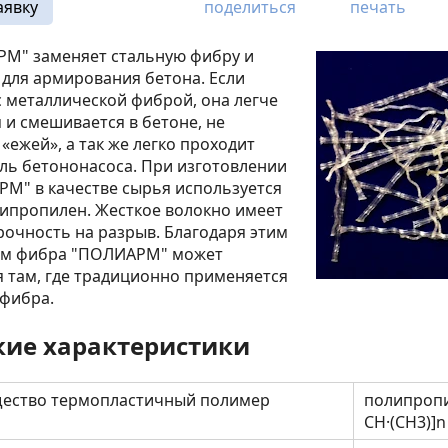
аявку
поделиться
печать
М" заменяет стальную фибру и
для армирования бетона. Если
с металлической фиброй, она легче
 и смешивается в бетоне, не
«ежей», а так же легко проходит
ль бетононасоса. При изготовлении
М" в качестве сырья используется
ипропилен. Жесткое волокно имеет
очность на разрыв. Благодаря этим
ам фибра "ПОЛИАРМ" может
 там, где традиционно применяется
 фибра.
кие характеристики
ество термопластичный полимер
полипропи
СН·(СН3)]n