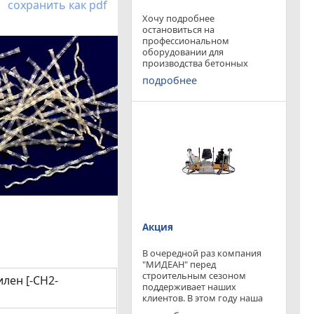
сохранить как pdf
Хочу подробнее
остановиться на
профессиональном
оборудовании для
производства бетонных
работ, ибо к качеству
подробнее
поверхности бетона в
настоящее время
предъявляются повышенные
требования. Спектр
оборудования необходимого
современному строителю
широк. Это
Акция
В очередной раз компания
"МИДЕАН" перед
строительным сезоном
лен [-СН2-
поддерживает наших
клиентов. В этом году наша
компания предлагает