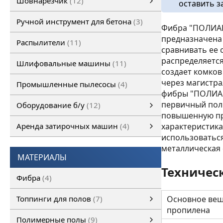
Шовнарезчик
12
оставить з
Ручной шовнарезчик
Самоходный шовнарезчик
Ручной инструмент для бетона
3
Фибра "ПОЛИАР
предназначена 
Распылители
11
сравнивать ее 
распределяется
Шлифовальные машины
11
создает комков 
через магистра
Промышленные пылесосы
4
фибры "ПОЛИАР
первичный пол
Оборудование б/у
12
повышенную пр
Оборудование б/у
Затирочная машина б/у
Шовнарезчик б/у
Шлифовальная машина б/у
смотреть все
Аренда затирочных машин
4
характеристик
использоваться
Аренда затирочных машин
Затирочные машины
смотреть все
металлическая
МАТЕРИАЛЫ
Техничес
Фибра
4
Топпинги для полов
7
Основное вещ
пропилена
Топпинги для полов
смотреть все
Полимерные полы
9