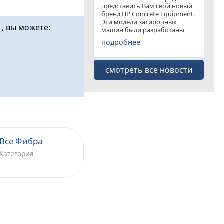
представить Вам свой новый
бренд HP Concrete Equipment.
Эти модели затирочных
, вы можете:
машин были разработаны
специально для
подробнее
удовлетворения рынка
затирочных машин эконом
класса . Данная "белая линия"
смотреть все новости
представлена несколькими
моделями
Все Фибра
Категория