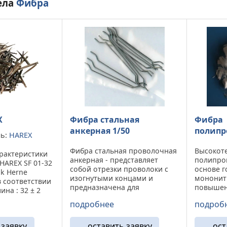
ела
Фибра
X
Фибра стальная
Фибра
анкерная 1/50
полипр
ль:
HAREX
Фибра стальная проволочная
Высокот
арактеристики
анкерная - представляет
полипро
 HAREX SF 01-32
собой отрезки проволоки с
основе 
ik Herne
изогнутыми концами и
мононит
 соответствии
предназначена для
повышен
лина : 32 ± 2
укрепления цементной смеси
бетона 
,8 ± 0,5 мм; -
подробнее
подроб
и бетона. Область
образов
тносительно
применения анкерной
из-за пл
 20° ± 70°; -
стальной фибры. Анкерная
или уск
 заявку
оставить заявку
ост
г: 6240 ...