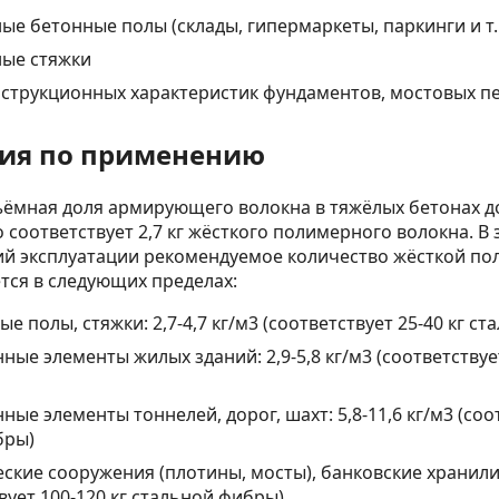
 бетонные полы (склады, гипермаркеты, паркинги и т.
ые стяжки
струкционных характеристик фундаментов, мостовых пе
ия по применению
ёмная доля армирующего волокна в тяжёлых бетонах д
о соответствует 2,7 кг жёсткого полимерного волокна. В
вий эксплуатации рекомендуемое количество жёсткой п
тся в следующих пределах:
 полы, стяжки: 2,7-4,7 кг/м3 (соответствует 25-40 кг с
ные элементы жилых зданий: 2,9-5,8 кг/м3 (соответствуе
ые элементы тоннелей, дорог, шахт: 5,8-11,6 кг/м3 (соот
бры)
ские сооружения (плотины, мосты), банковские хранилища
вует 100-120 кг стальной фибры).