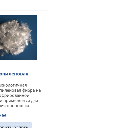
опиленовая
ехнологичная
пиленовая фибра на
гофрированной
и применяется для
ия прочности
и для предотвращения
нее
ания мелких трещин
астической усадки
оренного высыхания
авить заявку