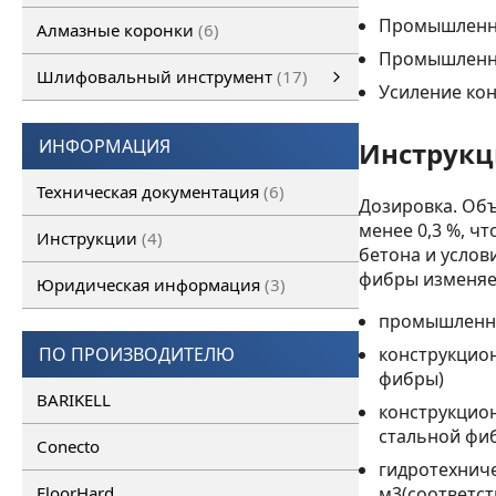
Промышленные
Алмазные коронки
6
Промышленн
Шлифовальный инструмент
17
Усиление кон
Шлифовальный инструмент
Алмазные франкфурты
смотреть все
Алмазные фрезы
ИНФОРМАЦИЯ
Инструкц
Техническая документация
6
Дозировка. Объ
менее 0,3 %, чт
Инструкции
4
бетона и усло
фибры изменяе
Юридическая информация
3
промышленные
ПО ПРОИЗВОДИТЕЛЮ
конструкцион
фибры)
BARIKELL
конструкционн
стальной фи
Conecto
гидротехниче
FloorHard
м3(соответст