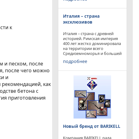
конкурируя с
профессиональными и не
очень компаниями добились
Италия – страна
результатов и целей которые
перед собой ставили.
эксклюзивов
сти к
Италия – страна с древней
историей. Римская империя
400 лет жестко доминировала
на территории всего
Средиземноморья и большей
частью Европы. Императоры
подробнее
м и песком, после
и правители аппенин
навсегда вписали себя в
я, после чего можно
историю цивилизации.
ки и
Каждый гражданин Земли
й рекомендацией, как
одстве бетона с
гия приготовления
Новый бренд от BARIKELL
Компания BARIKELL рада