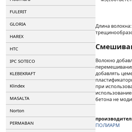
FULERIT
GLORIA
Длина волокна:
трещинообразо
HAREX
Смешива
HTC
Волокно добавл
IPC SOTECO
перемешивания 
добавлять цеме
KLEBEKRAFT
пластификаторы
Klindex
при использова
использованием
MASALTA
бетона не мод
Norton
производител
PERMABAN
ПОЛИАРМ