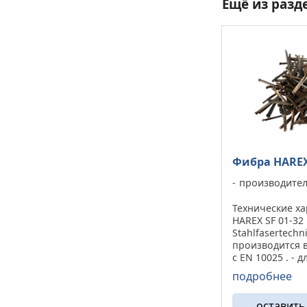
Ещё из разд
Фибра HARE
производите
Технические х
HAREX SF 01-32
Stahlfasertechn
производится в
с EN 10025 . - д
мм; - ширина: 3
подробнее
скручивание о
продольной оси:
оставить
количество в 1 к