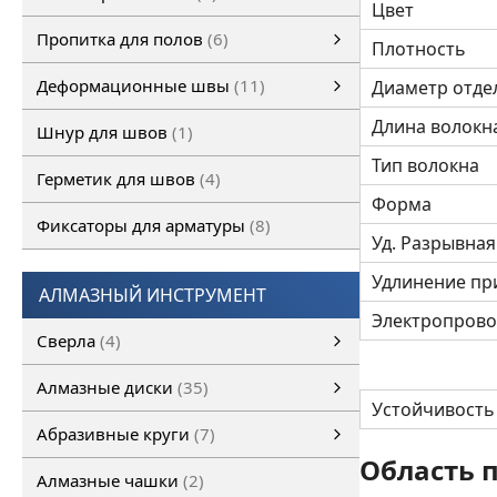
Цвет
Полимерные полы
ОКРАСОЧНОЕ ПОКРЫТИЕ ПОЛА
ПОЛИМЕРМИНЕРАЛЬНОЕ ПОКРЫТИЕ ПОЛА
ПОЛИМЕРМИНЕРАЛЬНОЕ ТОЛСТОСЛОЙНОЕ ПОКРЫТИЕ ПОЛА
Полиуретановые грунтовочные покрытия
САМОВЫРАВНИВАЮЩЕЕСЯ ПОКРЫТИЕ ПОЛА
ФОТО ВЫПОЛНЕННЫХ РАБОТ
смотреть все
Пропитка для полов
6
Плотность
Пропитка для полов
Обеспыливающая пропитка
смотреть все
Деформационные швы
11
Диаметр отде
Деформационные швы
Деформационные швы Conecto
Несъемная опалубка PERMABAN
Деформационные швы FULERIT
смотреть все
Длина волокн
Шнур для швов
1
Тип волокна
Герметик для швов
4
Форма
Фиксаторы для арматуры
8
Уд. Разрывная
Удлинение пр
АЛМАЗНЫЙ ИНСТРУМЕНТ
Электропрово
Сверла
4
Сверло по бетону SDS
Сверло по бетону SDS+
Алмазные диски
35
Устойчивость
Алмазные диски
Универсальные алмазные диски
Алмазные диски по бетону
Алмазные диски по асфальту
Алмазный диск по кирпичу
Алмазный диск по металлу
Алмазные диски по свежему бетону
Алмазные диски по природному камню
смотреть все
Алмазный диск по керамике
Абразивные круги
7
Область 
Абразивные круги
Отрезные круги
Лепестковые диски
Зачистные круги
смотреть все
Алмазные чашки
2