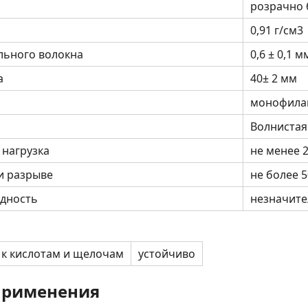
розрачно
0,91 г/см3
льного волокна
0,6 ± 0,1 м
а
40± 2 мм
монофила
Волнистая
 нагрузка
не менее 
и разрыве
не более 5
дность
незначите
 к кислотам и щелочам
устойчиво
применения