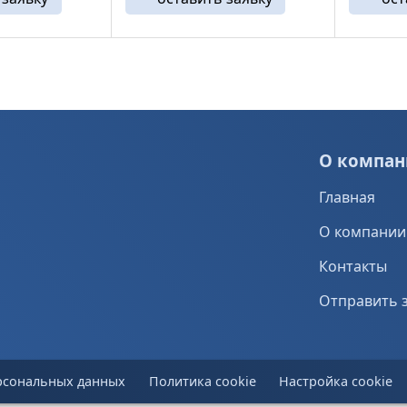
стальная фибра - отрезки
бетона.
стальной проволоки ...
прочност
О компан
Главная
О компании
Контакты
Отправить 
рсональных данных
Политика cookie
Настройка cookie