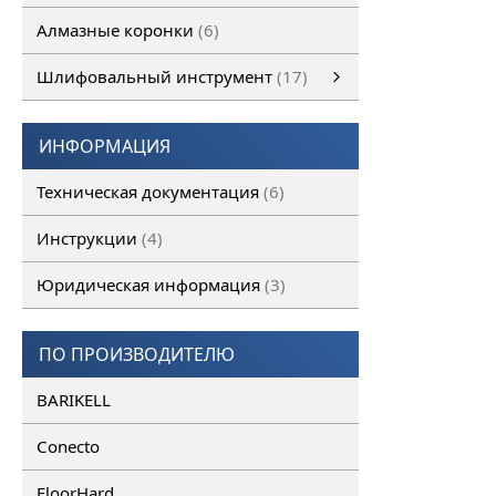
Алмазные коронки
6
Шлифовальный инструмент
17
Шлифовальный инструмент
Алмазные франкфурты
смотреть все
Алмазные фрезы
ИНФОРМАЦИЯ
Техническая документация
6
Инструкции
4
Юридическая информация
3
ПО ПРОИЗВОДИТЕЛЮ
BARIKELL
Conecto
FloorHard