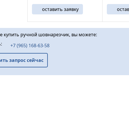
коммуникаций.Стальная
коммуника
оставить заявку
оста
крепкая рама — надежная
крепкая р
защита от деформации, ...
защита от 
те купить ручной шовнарезчик, вы можете:
ь:
+7 (965) 168-63-58
ить запрос сейчас