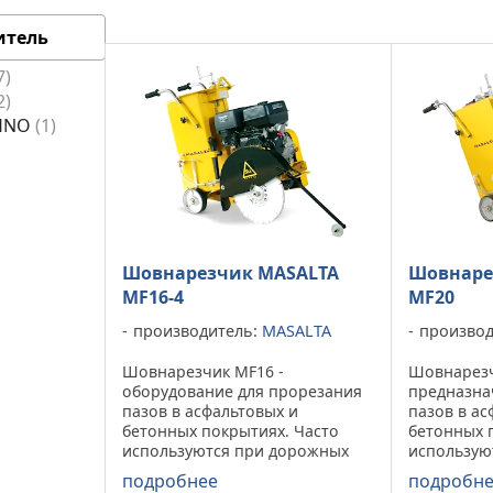
итель
7
2
CHNO
1
Шовнарезчик MASALTA
Шовнаре
MF16-4
MF20
производитель:
MASALTA
производ
Шовнарезчик MF16 -
Шовнарез
оборудование для прорезания
предназна
пазов в асфальтовых и
пазов в ас
бетонных покрытиях. Часто
бетонных 
используются при дорожных
использую
работах, а так же при ремонте,
работах, а
подробнее
подробн
например, для прокладки
например,