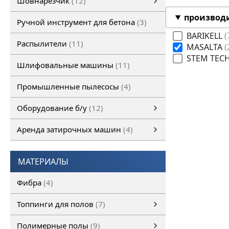
Шовнарезчик
12
Ручной шовнарезчик
Самоходный шовнарезчик
производ
Ручной инструмент для бетона
3
BARIKELL
Распылители
11
MASALTA
STEM TE
Шлифовальные машины
11
Промышленные пылесосы
4
Оборудование б/у
12
Оборудование б/у
Затирочная машина б/у
Шовнарезчик б/у
Шлифовальная машина б/у
смотреть все
Аренда затирочных машин
4
Аренда затирочных машин
Затирочные машины
смотреть все
МАТЕРИАЛЫ
Фибра
4
Топпинги для полов
7
Топпинги для полов
смотреть все
Полимерные полы
9