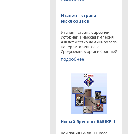
конкурируя с
профессиональными и не
очень компаниями добились
Италия – страна
результатов и целей которые
перед собой ставили.
эксклюзивов
Италия – страна с древней
историей. Римская империя
400 лет жестко доминировала
на территории всего
Средиземноморья и большей
частью Европы. Императоры
подробнее
и правители аппенин
навсегда вписали себя в
историю цивилизации.
Каждый гражданин Земли
Новый бренд от BARIKELL
Компания BARIKELL рада