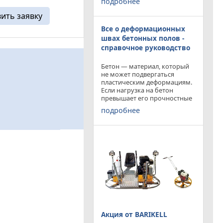
подробнее
приобрести двухроторную
ций. Стальная
затирочную машину
вить заявку
ама — надежная
BARIKELL MK 8-120 с рабочей
деформации, ...
Все о деформационных
площадью затирки 2540 мм
по цене двухроторной
швах бетонных полов -
справочное руководство
Бетон — материал, который
не может подвергаться
пластическим деформациям.
Если нагрузка на бетон
превышает его прочностные
характеристики, то он
подробнее
попросту растрескивается.
Такой же результат
получается от воздействия
внутренних напряжений в
бетоне,
Акция от BARIKELL