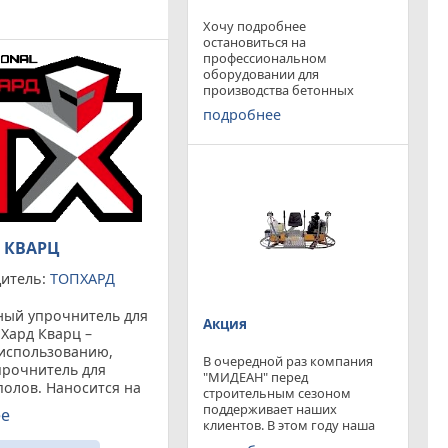
Хочу подробнее
остановиться на
профессиональном
оборудовании для
производства бетонных
работ, ибо к качеству
подробнее
поверхности бетона в
настоящее время
предъявляются повышенные
требования. Спектр
оборудования необходимого
современному строителю
широк. Это
 КВАРЦ
итель:
ТОПХАРД
ый упрочнитель для
Акция
Хард Кварц –
 использованию,
В очередной раз компания
прочнитель для
"МИДЕАН" перед
полов. Наносится на
строительным сезоном
вненный бетон.
поддерживает наших
ее
вается на
клиентов. В этом году наша
компания предлагает
ом оборудованиипо