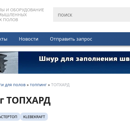
ЛЫ И ОБОРУДОВАНИЕ
МЫШЛЕННЫХ
Х ПОЛОВ
кты
Новости
Отправить запрос
ги для полов
»
топпинг
»
ТОПХАРД
г ТОПХАРД
АСТЕРТОП
KLEBEKRAFT