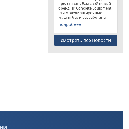
представить Вам свой новый
бренд HP Concrete Equipment.
Эти модели затирочных
машин были разработаны
специально для
подробнее
удовлетворения рынка
затирочных машин эконом
класса . Данная "белая линия"
смотреть все новости
представлена несколькими
моделями
ии