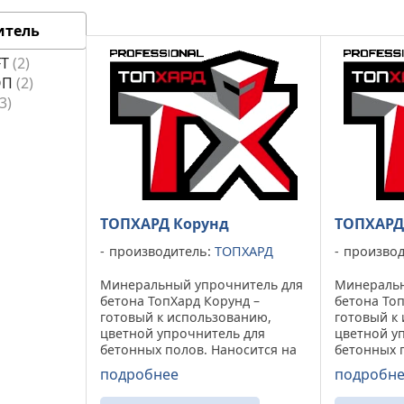
итель
FT
2
ОП
2
3
ТОПХАРД Корунд
ТОПХАРД
производитель:
ТОПХАРД
производ
Минеральный упрочнитель для
Минеральн
бетона ТопХард Корунд –
бетона Топ
готовый к использованию,
готовый к
цветной упрочнитель для
цветной у
бетонных полов. Наносится на
бетонных 
свежевыровненный бетон.
свежевыро
подробнее
подробн
Изготавливается на
Изготавли
европейском оборудовании по
европейск