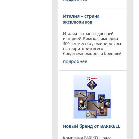
конкурируя с
профессиональными и не
очень компаниями добились
Италия – страна
результатов и целей которые
перед собой ставили.
эксклюзивов
Италия – страна с древней
историей. Римская империя
400 лет жестко доминировала
на территории всего
Средиземноморья и большей
частью Европы. Императоры
подробнее
и правители аппенин
навсегда вписали себя в
историю цивилизации.
Каждый гражданин Земли
Новый бренд от BARIKELL
Компания BARIKELL рада