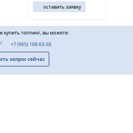
промышленным способом и
оставить заявку
содержит смесь алитового
портландцемента,
фракционного ...
е купить топпинг, вы можете:
ь:
+7 (965) 168-63-58
ить запрос сейчас