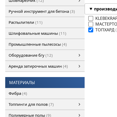
Шовнарезчик
12
Ручной шовнарезчик
Самоходный шовнарезчик
производ
Ручной инструмент для бетона
3
KLEBEKRA
Распылители
11
МАСТЕРТ
ТОПХАРД
Шлифовальные машины
11
Промышленные пылесосы
4
Оборудование б/у
12
Оборудование б/у
Затирочная машина б/у
Шовнарезчик б/у
Шлифовальная машина б/у
смотреть все
Аренда затирочных машин
4
Аренда затирочных машин
Затирочные машины
смотреть все
МАТЕРИАЛЫ
Фибра
4
Топпинги для полов
7
Топпинги для полов
смотреть все
Полимерные полы
9