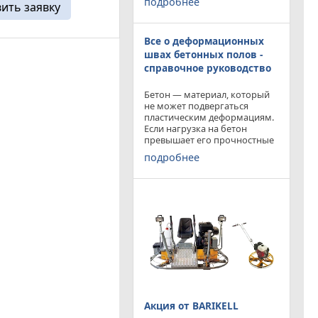
подробнее
вить заявку
приобрести двухроторную
ым рецептурам, и
затирочную машину
месь ...
BARIKELL MK 8-120 с рабочей
Все о деформационных
площадью затирки 2540 мм
по цене двухроторной
швах бетонных полов -
справочное руководство
Бетон — материал, который
не может подвергаться
пластическим деформациям.
Если нагрузка на бетон
превышает его прочностные
характеристики, то он
подробнее
попросту растрескивается.
Такой же результат
получается от воздействия
внутренних напряжений в
бетоне,
Акция от BARIKELL