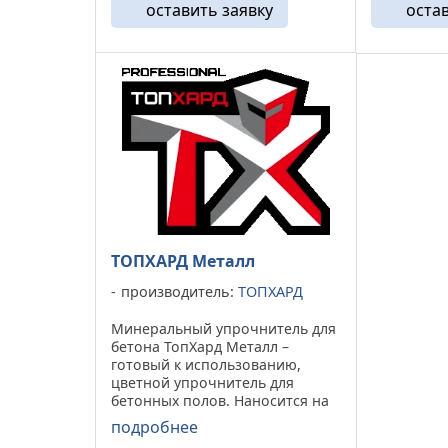
оставить заявку
оста
современным рецептурам, и
современн
содержит смесь ...
содержит с
ТОПХАРД Металл
производитель:
ТОПХАРД
Минеральный упрочнитель для
бетона ТопХард Металл –
готовый к использованию,
цветной упрочнитель для
бетонных полов. Наносится на
свежевыровненный бетон.
подробнее
Изготавливается