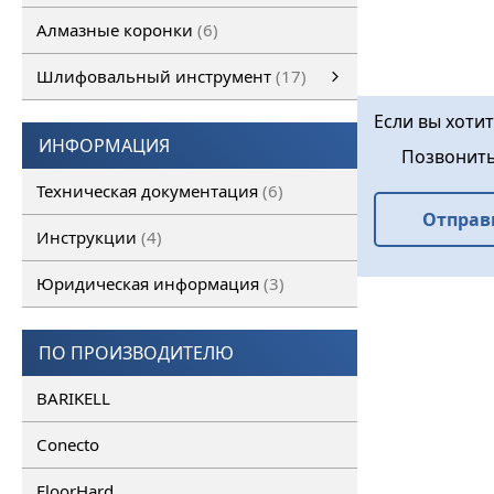
Алмазные коронки
6
Шлифовальный инструмент
17
Шлифовальный инструмент
Алмазные франкфурты
смотреть все
Алмазные фрезы
Если вы хотит
ИНФОРМАЦИЯ
Позвонит
Техническая документация
6
Отправ
Инструкции
4
Юридическая информация
3
ПО ПРОИЗВОДИТЕЛЮ
BARIKELL
Conecto
FloorHard