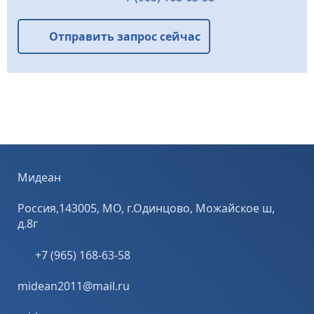
обработки
Без труда
торцов.
устранит
Алмазная чашка
неровности,
Отправить запрос сейчас
серии MCH ...
после ...
Мидеан
Россия,143005, МО, г.Одинцово, Можайское ш,
д.8г
+7 (965) 168-63-58
midean2011@mail.ru