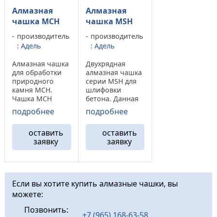
Алмазная
Алмазная
чашка MCH
чашка MSH
производитель
производитель
:
Адель
:
Адель
Алмазная чашка
Двухрядная
для обработки
алмазная чашка
природного
серии MSH для
камня MCH.
шлифовки
Чашка MCH
бетона. Данная
обладает
модель хорошо
подробнее
подробнее
сплошной
сглаживает
кромкой и
любые
оставить
оставить
отлично
неровности,
заявку
заявку
сбалансирована.
убирает
Хорошо
наплывы и
выравнивает
другие дефекты
поверхность
связанные с
обрабатываемог
монолитными
Если вы хотите купить алмазные чашки, вы
о материала,
работами и
можете:
применяется
укладкой
при снятие
промышленных
Позвонить:
фасок и
бетонных пол.
+7 (965) 168-63-58