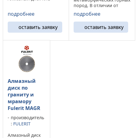
предназначен как для
пород. В отличии от
сухого так и для мокрого
большинства алмазных
подробнее
подробнее
реза На алмазный круг
дисков способен
КXG установлен
разрезать изделия даже
высококонцентрированн
оставить заявку
оставить заявку
из чистого кварца. В
ый алмазный сегмент
режущий спектр
высотой 9 мм. ...
алмазного круга Q-B
входит так же твёрдые
породы ...
Алмазный
диск по
граниту и
мрамору
Fulerit MAGR
производитель
:
FULERIT
Алмазный диск