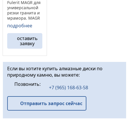
Fulerit MAGR для
универсальной
резки гранита и
мрамора. MAGR
– это идеальное
подробнее
сочетание
мягкого реза без
оставить
сколов и
заявку
высокой
скорости
работы.
Позволяет
резать
Если вы хотите купить алмазные диски по
различные
природному камню, вы можете:
материалы.
Увеличение
Позвонить:
алмазных
+7 (965) 168-63-58
сегментов в
алмазном круге
MAGR. ...
Отправить запрос сейчас