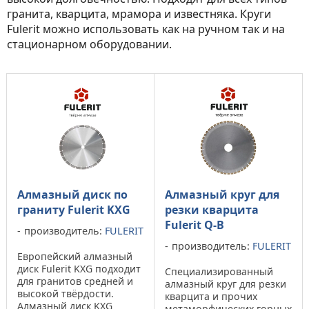
гранита, кварцита, мрамора и известняка. Круги
Fulerit можно использовать как на ручном так и на
стационарном оборудовании.
Алмазный диск по
Алмазный круг для
граниту Fulerit KXG
резки кварцита
Fulerit Q-B
производитель:
FULERIT
производитель:
FULERIT
Европейский алмазный
диск Fulerit KXG подходит
Специализированный
для гранитов средней и
алмазный круг для резки
высокой твёрдости.
кварцита и прочих
Алмазный диск KXG
метаморфических горных