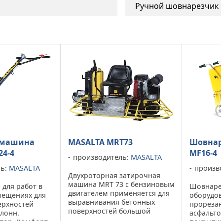
Ручной шовнарезчик
 машина
MASALTA MRT73
Шовнар
24-4
MF16-4
производитель:
MASALTA
ль:
MASALTA
произв
Двухроторная затирочная
машина MRT 73 с бензиновым
 для работ в
Шовнаре
двигателем применяется для
мещениях для
оборудо
выравнивания бетонных
ерхностей
прорезан
поверхностей большой
олонн.
асфальто
площади. Сиденье оператора