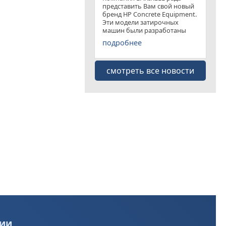
представить Вам свой новый
бренд HP Concrete Equipment.
Эти модели затирочных
машин были разработаны
специально для
подробнее
удовлетворения рынка
затирочных машин эконом
класса . Данная "белая линия"
смотреть все новости
представлена несколькими
моделями
ии