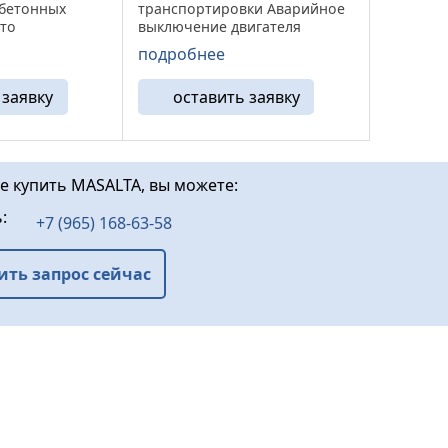
 бетонных
транспортировки Аварийное
сто
выключение двигателя
при дорожных
Основные характеристики Тип
подробнее
же при
двигателя - Бензиновый,
имер, для
Honda GX160 Мощность - 4,0
 заявку
оставить заявку
муникаций.
кВт (5,5 л.с.) Масса - 75 кг
кая рама —
Диаметр ротора - ...
та от
.
те купить MASALTA, вы можете:
ь:
+7 (965) 168-63-58
ить запрос сейчас