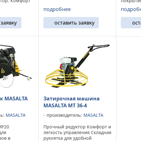
тор. Комфорт
покрытия
можно наклонять вперед или
авления,
использ
подробнее
подроб
назад. Низкое расположение
тка для
работах,
сиденья дает низкий центр
портировки,
ремонте,
тяжести для ...
 заявку
оставить заявку
ост
ключение
проклад
ктеристики Тип
коммуни
крепкая
защита о
к MASALTA
Затирочная машина
MASALTA МТ 36-4
ль:
MASALTA
производитель:
MASALTA
MF20
Прочный редуктор Комфорт и
для
легкость управления Складная
зов в
рукоятка для удобной