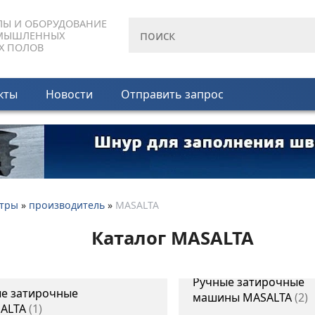
ЛЫ И ОБОРУДОВАНИЕ
МЫШЛЕННЫХ
Х ПОЛОВ
кты
Новости
Отправить запрос
тры
»
производитель
»
MASALTA
Каталог MASALTA
Ручные затирочные
е затирочные
машины MASALTA
2
ALTA
1