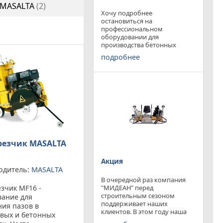
 MASALTA
2
Хочу подробнее
остановиться на
профессиональном
оборудовании для
производства бетонных
работ, ибо к качеству
подробнее
поверхности бетона в
настоящее время
предъявляются повышенные
требования. Спектр
оборудования необходимого
современному строителю
широк. Это
езчик MASALTA
Акция
одитель:
MASALTA
В очередной раз компания
"МИДЕАН" перед
зчик MF16 -
строительным сезоном
вание для
поддерживает наших
ия пазов в
клиентов. В этом году наша
вых и бетонных
компания предлагает