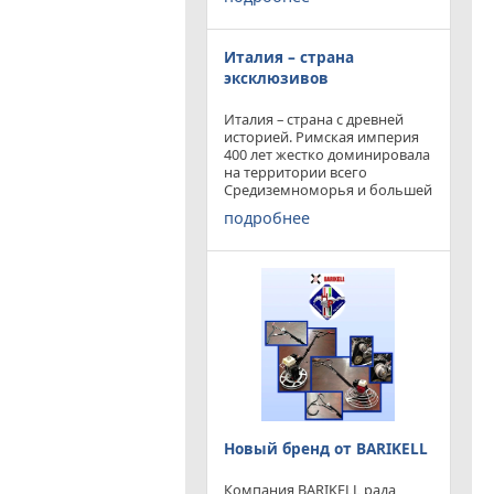
конкурируя с
профессиональными и не
очень компаниями добились
Италия – страна
результатов и целей которые
перед собой ставили.
эксклюзивов
Италия – страна с древней
историей. Римская империя
400 лет жестко доминировала
на территории всего
Средиземноморья и большей
частью Европы. Императоры
подробнее
и правители аппенин
навсегда вписали себя в
историю цивилизации.
Каждый гражданин Земли
Новый бренд от BARIKELL
Компания BARIKELL рада