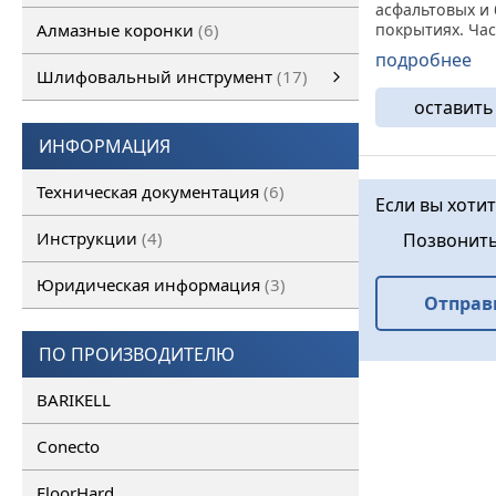
асфальтовых и
Алмазные коронки
6
покрытиях. Ча
используются 
подробнее
работах, а так 
Шлифовальный инструмент
17
ремонте, напр
оставить
прокладки ком
Шлифовальный инструмент
Алмазные франкфурты
смотреть все
Алмазные фрезы
Стальная креп
ИНФОРМАЦИЯ
надежная защи
деформации, ..
Техническая документация
6
Если вы хоти
Инструкции
4
Позвонит
Юридическая информация
3
Отправ
ПО ПРОИЗВОДИТЕЛЮ
BARIKELL
Conecto
FloorHard