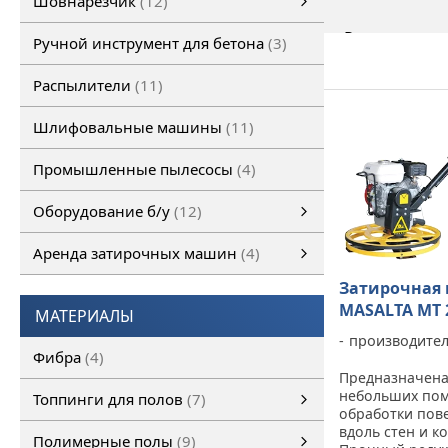
Шовнарезчик
12
Ручной шовнарезчик
Самоходный шовнарезчик
Ручной инструмент для бетона
3
Распылители
11
Шлифовальные машины
11
Промышленные пылесосы
4
Оборудование б/у
12
Оборудование б/у
Затирочная машина б/у
Шовнарезчик б/у
Шлифовальная машина б/у
смотреть все
Аренда затирочных машин
4
Аренда затирочных машин
Затирочные машины
смотреть все
Затирочная
MASALTA MT 
МАТЕРИАЛЫ
производите
Фибра
4
Предназначена
небольших по
Топпинги для полов
7
обработки пов
Топпинги для полов
смотреть все
вдоль стен и к
Полимерные полы
9