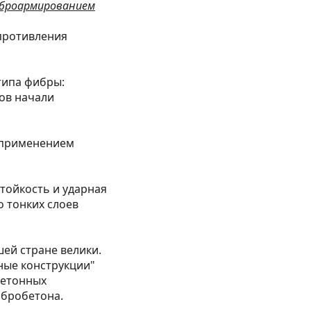
иброармированием
противления
типа фибры:
ов начали
с применением
ойкость и ударная
о тонких слоев
ей стране велики.
ные конструкции"
бетонных
ибробетона.