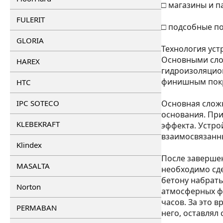
□ магазины и п
FULERIT
□ подсобные п
GLORIA
Технология уст
Основными слоя
HAREX
гидроизоляцион
финишным пок
HTC
IPC SOTECO
Основная сложн
основания. Пр
KLEBEKRAFT
эффекта. Устро
взаимосвязанн
Klindex
После завершен
MASALTA
необходимо сде
бетону набрать
Norton
атмосферных фа
часов. За это в
PERMABAN
него, оставлял 