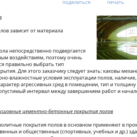
поделиться
печать
в
лов зависит от материала
ола непосредственно подвергается
ным воздействиям, поэтому очень
ся правильно выбрать тип
ытия. Для этого заказчику следует знать: каковы механ
рно-влажностные условия эксплуатации полов, наличие
характер агрессивных сред в помещении, тип и толщину
опустимый интервал между завершением работ и начал
сшовные цементно-бетонные покрытия полов
олитные покрытия полов в основном применяют в пр
венных и общественных (спортивных, учебных и др.) зд