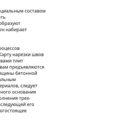
ециальным составом
ать
 образуют
он набирает
роцессов
Карту нарезки швов
швами плит
швам предъявляются
олщины бетонной
иальным
ериалов, следует
нного основания
олнения трех-
оследующей его
рогостоящее