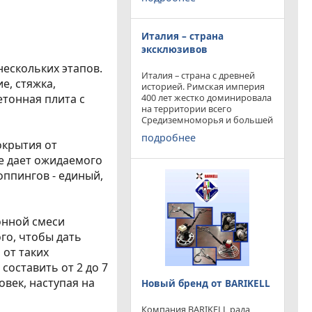
конкурируя с
профессиональными и не
очень компаниями добились
Италия – страна
результатов и целей которые
перед собой ставили.
эксклюзивов
нескольких этапов.
Италия – страна с древней
е, стяжка,
историей. Римская империя
400 лет жестко доминировала
тонная плита с
на территории всего
Средиземноморья и большей
частью Европы. Императоры
подробнее
и правители аппенин
окрытия от
навсегда вписали себя в
е дает ожидаемого
историю цивилизации.
оппингов - единый,
Каждый гражданин Земли
онной смеси
го, чтобы дать
 от таких
составить от 2 до 7
овек, наступая на
Новый бренд от BARIKELL
Компания BARIKELL рада