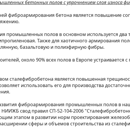
шленных бетонных полов с упрочнением слоя износа ф
чей фиброармирования бетона является повышение со
тяжению.
ния промышленных полов в основном используется два 
ипропиленовая. Также для хаотичного армирования пол
клянную, базальтовую и полиэфирную фибры.
оителей, около 90% всех полов в Европе устраивается 
вом сталефибробетона является повышенная трещиност
позволяет использовать его для производства достаточн
ния.
азвития фиброармирования промышленных полов в наш
 НИИЖБ свод правил СП-52-104-2006 "Сталефибробетон
ующим этапом в развитии норм проектирования железо
расширении сферы и объемов строительства из сталеф