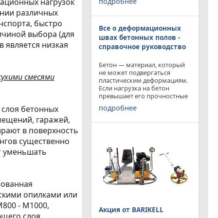
подробнее
тационных нагрузок
приобрести двухроторную
ении различных
затирочную машину
BARIKELL MK 8-120 с рабочей
нспорта, быстро
Все о деформационных
площадью затирки 2540 мм
ичиной выбора (для
по цене двухроторной
швах бетонных полов -
в является низкая
справочное руководство
Бетон — материал, который
не может подвергаться
ухими смесями
пластическим деформациям.
Если нагрузка на бетон
превышает его прочностные
характеристики, то он
подробнее
 слоя бетонных
попросту растрескивается.
мещений, гаражей,
Такой же результат
получается от воздействия
тирают в поверхность
внутренних напряжений в
нгов существенно
бетоне,
т уменьшать
рованная
скими опилками или
800 - М1000,
Акция от BARIKELL
ющего слоя