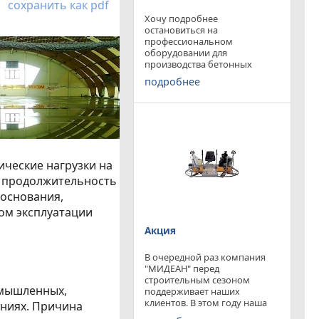
сохранить как pdf
Хочу подробнее
остановиться на
профессиональном
оборудовании для
производства бетонных
работ, ибо к качеству
подробнее
поверхности бетона в
настоящее время
предъявляются повышенные
требования. Спектр
оборудования необходимого
современному строителю
широк. Это
ические нагрузки на
, продолжительность
 основания,
ом эксплуатации
Акция
В очередной раз компания
"МИДЕАН" перед
строительным сезоном
омышленных,
поддерживает наших
клиентов. В этом году наша
аниях. Причина
компания предлагает