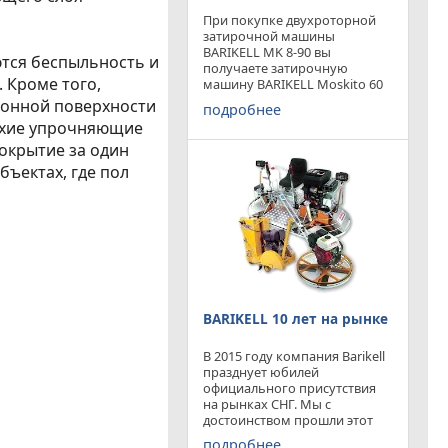
При покупке двухроторной
затирочной машины
BARIKELL MK 8-90 вы
ются беспыльность и
получаете затирочную
 Кроме того,
машину BARIKELL Moskito 60
абсолютно бесплатно
тонной поверхности
подробнее
ухие упрочняющие
покрытие за один
ъектах, где пол
BARIKELL 10 лет на рынке
В 2015 году компания Barikell
празднует юбилей
официального присутствия
на рынках СНГ. Мы с
достоинством прошли этот
отрезок времени ,
подробнее