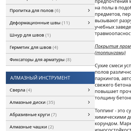
предпочтения м
Полимерные полы
ОКРАСОЧНОЕ ПОКРЫТИЕ ПОЛА
ПОЛИМЕРМИНЕРАЛЬНОЕ ПОКРЫТИЕ ПОЛА
ПОЛИМЕРМИНЕРАЛЬНОЕ ТОЛСТОСЛОЙНОЕ ПОКРЫТИЕ ПОЛА
Полиуретановые грунтовочные покрытия
САМОВЫРАВНИВАЮЩЕЕСЯ ПОКРЫТИЕ ПОЛА
ФОТО ВЫПОЛНЕННЫХ РАБОТ
смотреть все
на полы в подо
Пропитка для полов
6
предметов, пер
Пропитка для полов
Обеспыливающая пропитка
смотреть все
вызывают разру
Деформационные швы
11
учебных заведе
Деформационные швы
Деформационные швы Conecto
Несъемная опалубка PERMABAN
Деформационные швы FULERIT
смотреть все
травмоопасност
Шнур для швов
1
Покрытия промы
Герметик для швов
4
(топпингами)
Фиксаторы для арматуры
8
Сухие смеси ус
полов различно
АЛМАЗНЫЙ ИНСТРУМЕНТ
паркингов, авт
свежего бетон
Сверла
4
повышает прочн
толщину бетон
Сверло по бетону SDS
Сверло по бетону SDS+
Алмазные диски
35
Топпинг - это 
Алмазные диски
Универсальные алмазные диски
Алмазные диски по бетону
Алмазные диски по асфальту
Алмазный диск по кирпичу
Алмазный диск по металлу
Алмазные диски по свежему бетону
Алмазные диски по природному камню
смотреть все
Алмазный диск по керамике
Абразивные круги
7
химическими д
корундом. Марк
Абразивные круги
Отрезные круги
Лепестковые диски
Зачистные круги
смотреть все
Алмазные чашки
2
износостойкост