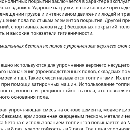
онолитных покрытий заключается в характере эксплуа
бных зданиях. Ударные нагрузки, возникающие при пад
емещении грузов и интенсивном движении людей и тра
шение пола по стыкам элементов покрытия. Другой пр
ний, спортивных залов и др.) бесшовных покрытий поло
ь и высокие показатели гигиеничности.
шленных бетонных полов с упрочнением верхнего слоя с
пешно используются для упрочнения верхнего несущего
го назначения (производственных полов, складских по
омоек и т.д.). Такие смеси называются топпингами. Их в
а при помощи затирочных машин. Использование топпи
ость, износо- и трещиностойкость пола, что позволяе
ного основания пола.
сухая упрочняющая смесь на основе цемента, модифици
обавками, армированная кварцевым песком, металличе
а бетона с использованием топпингов повышается до М
ь - в 8 раз, ударостойкость - в 2 раза. Толщина упрочня