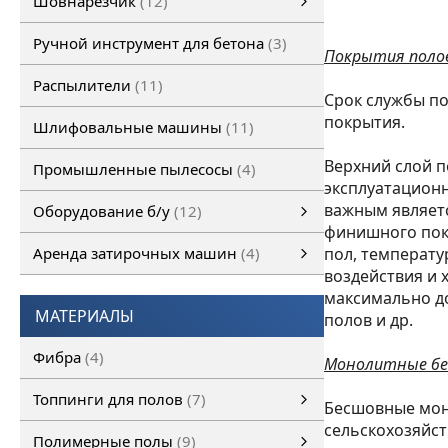
Шовнарезчик
12
Ручной шовнарезчик
Самоходный шовнарезчик
Ручной инструмент для бетона
3
Покрытия поло
Распылители
11
Срок службы по
покрытия.
Шлифовальные машины
11
Верхний слой п
Промышленные пылесосы
4
эксплуатацион
важным являет
Оборудование б/у
12
финишного покр
Оборудование б/у
Затирочная машина б/у
Шовнарезчик б/у
Шлифовальная машина б/у
смотреть все
Аренда затирочных машин
4
пол, температу
воздействия и 
Аренда затирочных машин
Затирочные машины
смотреть все
максимально д
МАТЕРИАЛЫ
полов и др.
Фибра
4
Монолитные бе
Топпинги для полов
7
Бесшовные мон
сельскохозяйст
Топпинги для полов
смотреть все
Полимерные полы
9