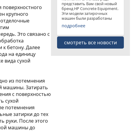
представить Вам свой новый
я поверхностного
бренд HP Concrete Equipment.
Эти модели затирочных
ен крупного
машин были разработаны
оотделочные
специально для
подробнее
угим
удовлетворения рынка
затирочных машин эконом
редь. Это связано с
класса . Данная "белая линия"
 обработка
смотреть все новости
представлена несколькими
к бетону. Далее
моделями
ода на единицу
е вида сухой
идно из потемнения
й машины. Затирать
ения с поверхностью
ть сухой
ле потемнения
ьные затирки до тех
ть руки. После этого
ной машины до