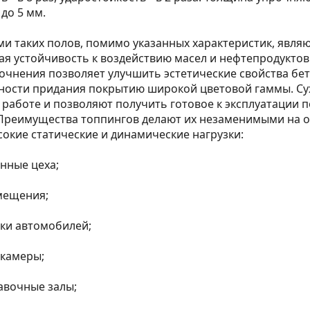
 до 5 мм.
 таких полов, помимо указанных характеристик, явля
я устойчивость к воздействию масел и нефтепродуктов.
очнения позволяет улучшить эстетические свойства бе
жности придания покрытию широкой цветовой гаммы. С
 работе и позволяют получить готовое к эксплуатации 
Преимущества топпингов делают их незаменимыми на об
окие статические и динамические нагрузки:
нные цеха;
мещения;
нки автомобилей;
 камеры;
авочные залы;