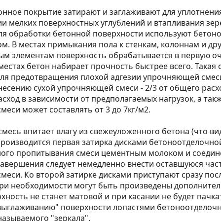
онное покрытие затирают и заглаживают для уплотнени
ии мелких поверхностных углублений и втапливания зер
Для обработки бетонной поверхности используют бетон
м. В местах примыкания пола к стенкам, колоннам и др
м элементам поверхность обрабатывается в первую оче
х местах бетон набирает прочность быстрее всего. Такая
ля предотвращения плохой адгезии упрочняющей смеси 
несению сухой упрочняющей смеси - 2/3 от общего расх
асход в зависимости от предполагаемых нагрузок, а такж
еси может составлять от 3 до 7кг/м2.
 смесь впитает влагу из свежеуложенного бетона (что в
производится первая затирка дисками бетоноотделочно
лного пропитывания смеси цементным молоком и соедин
завершения следует немедленно внести оставшуюся час
еси. Ко второй затирке дисками приступают сразу пос
ри необходимости могут быть произведены дополнител
рхность не станет матовой и при касании не будет пачка
"выглаживанию" поверхности лопастями бетоноотделоч
называемого "зеркала".