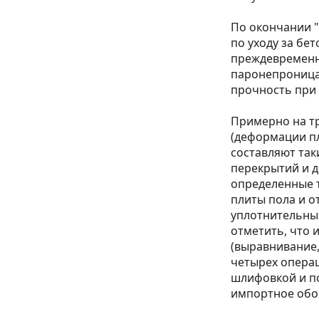
По окончании 
по уходу за бе
преждевременн
паронепроницае
прочность при 
Примерно на т
(деформации пл
составляют так
перекрытий и 
определенные 
плиты пола и о
уплотнительным
отметить, что 
(выравнивание,
четырех операц
шлифовкой и по
импортное обо