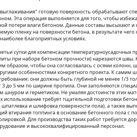
"выглаживания" готовую поверхность обрабатывают сп
тоном. Эта операция выполняется для того, чтобы избеж
ой потери влаги бетоном. Данные составы высыхают и
мую пленку на поверхности бетона, в результате чего 
наиболее благоприятных условиях.
ретьи сутки для компенсации температурноусадочных п
иты при наборе бетоном прочности) нарезаются швы. 
им образом, чтобы она согласовалась с осями колонн, 
другими особенностями конкретного проекта. К самим 
требования: они должны быть глубиной не менее 1/3 т
т 3 до 5 мм по ширине пропила. Они заполняются спец
 шнуром и герметиком. Не умаляя достоинств этих мат
их использование требует тщательной подготовки бето
 шпатлевка и шлифовка поверхности пола), а также вып
ий втирания топпинга в основание бетонного пола с п
лировкой. Для производства таких работ требуется до
рудование и высококвалифицированный персонал.