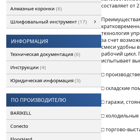
составляет от 2
Алмазные коронки
6
Преимуществами
Шлифовальный инструмент
17
кратковременна
Шлифовальный инструмент
Алмазные франкфурты
смотреть все
Алмазные фрезы
технология упр
за счет возмо
ИНФОРМАЦИЯ
смеси удобны в
рабочий цикл. 
Техническая документация
6
испытывает выс
Инструкции
4
□ производстве
Юридическая информация
3
□ складские по
ПО ПРОИЗВОДИТЕЛЮ
□ гаражи, стоя
BARIKELL
□ холодильные
Conecto
□ торгово-выст
FloorHard