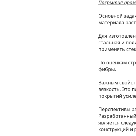
Покрытия промы
Основной зада
материала рас
Для изготовле
стальная и пол
применять сте
По оценкам стр
фибры.
Важным свойст
вязкость. Это 
покрытий усиле
Перспективы р
Разработанный
является след
конструкций и 