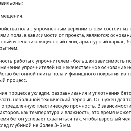
авильоны;
омещения.
ройства пола с упрочненным верхним слоем состоит из 
ми пола, в зависимости от проекта, являются: основани
ный и теплоизоляционный слои, арматурный каркас, бе
рытием.
ость работы с упрочнителем - большая зависимость п
именение упрочнителей на некачественное основание н
йство бетонной плиты пола и финишного покрытия из т
ый процесс.
ия процесса укладки, разравнивания и уплотнения бет
лать небольшой технический перерыв. Он нужен для то
 определенную пластическую прочность. В зависимости
кторов, как температура и влажность, это время может 
ремя бетон успевает схватиться так, чтобы взрослый чел
след глубиной не более 3–5 мм.