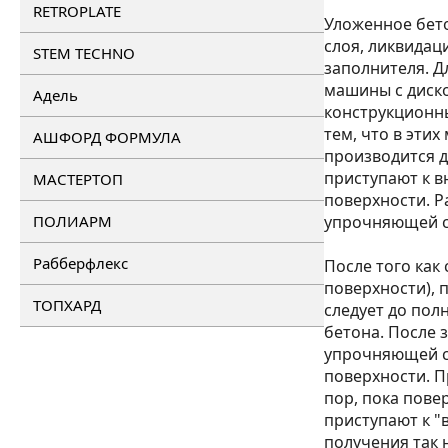
RETROPLATE
Уложенное бет
слоя, ликвидац
STEM TECHNO
заполнителя. 
машины с диско
Адель
конструкционны
тем, что в эти
АШФОРД ФОРМУЛА
производится д
приступают к в
МАСТЕРТОП
поверхности. Р
ПОЛИАРМ
упрочняющей см
Рабберфлекс
После того как
поверхности), 
ТОПХАРД
следует до по
бетона. После 
упрочняющей см
поверхности. П
пор, пока пове
приступают к 
получения так 