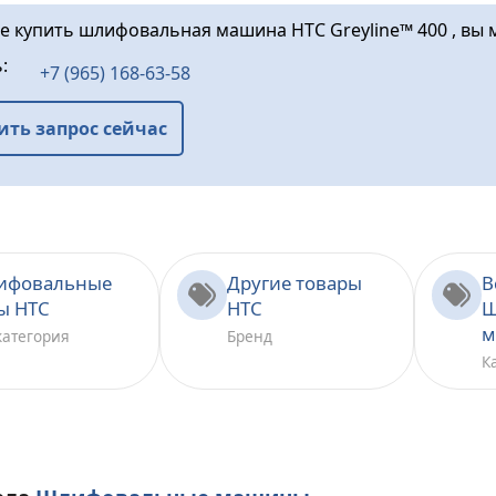
те купить шлифовальная машина HTC Greyline™ 400 , вы 
ь:
+7 (965) 168-63-58
ить запрос сейчас
ифовальные
Другие товары
В
ы HTC
HTC
Ш
м
категория
Бренд
К