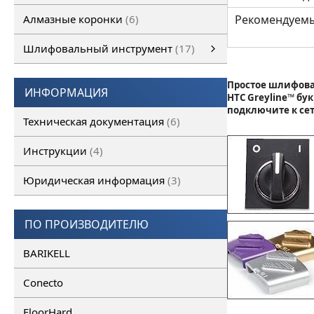
Алмазные коронки
6
Рекомендуемы
Шлифовальный инструмент
17
Шлифовальный инструмент
Алмазные франкфурты
смотреть все
Алмазные фрезы
Простое шлифов
ИНФОРМАЦИЯ
HTC Greyline™ бу
подключите к се
Техническая документация
6
Инструкции
4
Юридическая информация
3
ПО ПРОИЗВОДИТЕЛЮ
BARIKELL
Conecto
FloorHard