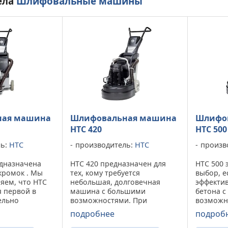
ела
Шлифовальные машины
ная машина
Шлифовальная машина
Шлифо
HTC 420
HTC 500
ль:
HTC
производитель:
HTC
произв
едназначена
HTC 420 предназначен для
HTC 500 
кромок . Мы
тех, кому требуется
выбор, е
яем, что HTC
небольшая, долговечная
эффекти
я первой в
машина с большими
бетона 
ельно
возможностями. При
возможн
ьной
обработке полов
размеров
подробнее
подроб
 машиной. В
предъявляются высокие
мощный
укции НТС
требования к эффективности,
многофу