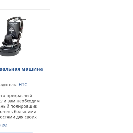
вальная машина
одитель:
HTC
это прекрасный
сли вам необходим
вный полировщик
с очень большими
остями для своих
, но также это и
нее
нкциональный