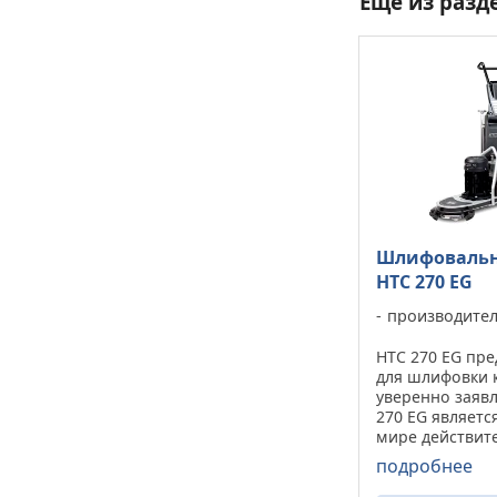
Ещё из разд
Шлифоваль
HTC 270 EG
производите
HTC 270 EG пр
для шлифовки 
уверенно заявл
270 EG являетс
мире действит
профессионал
подробнее
шлифовальной
развитии прод