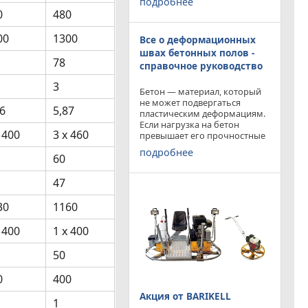
подробнее
приобрести двухроторную
0
480
затирочную машину
BARIKELL MK 8-120 с рабочей
00
1300
Все о деформационных
площадью затирки 2540 мм
по цене двухроторной
швах бетонных полов -
78
справочное руководство
3
Бетон — материал, который
не может подвергаться
26
5,87
пластическим деформациям.
Если нагрузка на бетон
 400
3 x 460
превышает его прочностные
характеристики, то он
подробнее
попросту растрескивается.
60
Такой же результат
получается от воздействия
47
внутренних напряжений в
бетоне,
30
1160
 400
1 x 400
50
0
400
Акция от BARIKELL
1