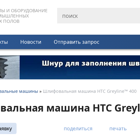
ЛЫ И ОБОРУДОВАНИЕ
МЫШЛЕННЫХ
Х ПОЛОВ
кты
Новости
Отправить запрос
вальные машины
»
Шлифовальная машина HTC Greyline™ 400
альная машина HTC Greyl
аявку
поделиться
печать