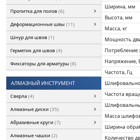
Ширина, мм
Полимерные полы
ОКРАСОЧНОЕ ПОКРЫТИЕ ПОЛА
ПОЛИМЕРМИНЕРАЛЬНОЕ ПОКРЫТИЕ ПОЛА
ПОЛИМЕРМИНЕРАЛЬНОЕ ТОЛСТОСЛОЙНОЕ ПОКРЫТИЕ ПОЛА
Полиуретановые грунтовочные покрытия
САМОВЫРАВНИВАЮЩЕЕСЯ ПОКРЫТИЕ ПОЛА
ФОТО ВЫПОЛНЕННЫХ РАБОТ
смотреть все
Пропитка для полов
6
Высота, мм
Пропитка для полов
Обеспыливающая пропитка
смотреть все
Деформационные швы
11
Масса, кг
Деформационные швы
Деформационные швы Conecto
Несъемная опалубка PERMABAN
Деформационные швы FULERIT
смотреть все
Шнур для швов
1
Мощность дви
Потребление 
Герметик для швов
4
Напряжение, 
Фиксаторы для арматуры
8
Частота, Гц
АЛМАЗНЫЙ ИНСТРУМЕНТ
Шлифовальное
Частота вращ
Сверла
4
Шлифовальны
Сверло по бетону SDS
Сверло по бетону SDS+
Алмазные диски
35
Масса шлифов
Алмазные диски
Универсальные алмазные диски
Алмазные диски по бетону
Алмазные диски по асфальту
Алмазный диск по кирпичу
Алмазный диск по металлу
Алмазные диски по свежему бетону
Алмазные диски по природному камню
смотреть все
Алмазный диск по керамике
Абразивные круги
7
Ширина обраб
Абразивные круги
Отрезные круги
Лепестковые диски
Зачистные круги
смотреть все
Алмазные чашки
2
Количество д