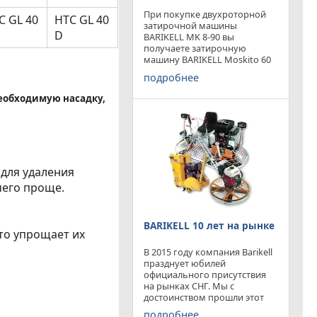
При покупке двухроторной
C GL 40
HTC GL 40
затирочной машины
D
BARIKELL MK 8-90 вы
получаете затирочную
машину BARIKELL Moskito 60
абсолютно бесплатно
подробнее
необходимую насадку,
 для удаления
чего проще.
BARIKELL 10 лет на рынке
то упрощает их
В 2015 году компания Barikell
празднует юбилей
официального присутствия
на рынках СНГ. Мы с
достоинством прошли этот
отрезок времени ,
подробнее