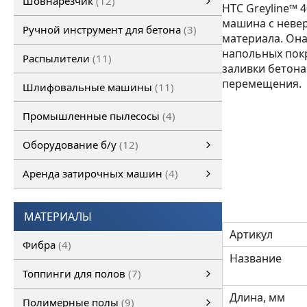
Шовнарезчик
12
HTC Greyline™ 
Ручной шовнарезчик
Самоходный шовнарезчик
машина с неве
Ручной инструмент для бетона
3
материала. Она
напольных покр
Распылители
11
заливки бетона
перемещения.
Шлифовальные машины
11
Промышленные пылесосы
4
Оборудование б/у
12
Оборудование б/у
Затирочная машина б/у
Шовнарезчик б/у
Шлифовальная машина б/у
смотреть все
Аренда затирочных машин
4
Аренда затирочных машин
Затирочные машины
смотреть все
МАТЕРИАЛЫ
Артикул
Фибра
4
Название
Топпинги для полов
7
Топпинги для полов
смотреть все
Длина, мм
Полимерные полы
9