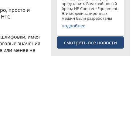
представить Вам свой новый
бренд HP Concrete Equipment.
ро, просто и
Эти модели затирочных
 HTC.
машин были разработаны
специально для
подробнее
удовлетворения рынка
затирочных машин эконом
 шлифовки, имея
класса . Данная "белая линия"
смотреть все новости
представлена несколькими
оговые значения.
моделями
е или менее не