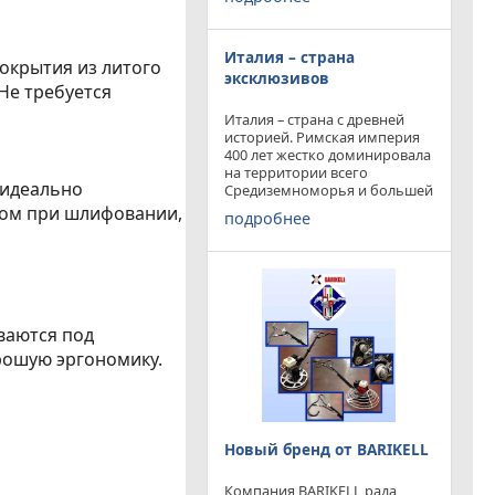
конкурируя с
профессиональными и не
очень компаниями добились
Италия – страна
результатов и целей которые
окрытия из литого
перед собой ставили.
эксклюзивов
Не требуется
Италия – страна с древней
историей. Римская империя
400 лет жестко доминировала
на территории всего
 идеально
Средиземноморья и большей
частью Европы. Императоры
ром при шлифовании,
подробнее
и правители аппенин
навсегда вписали себя в
историю цивилизации.
Каждый гражданин Земли
ваются под
рошую эргономику.
Новый бренд от BARIKELL
Компания BARIKELL рада