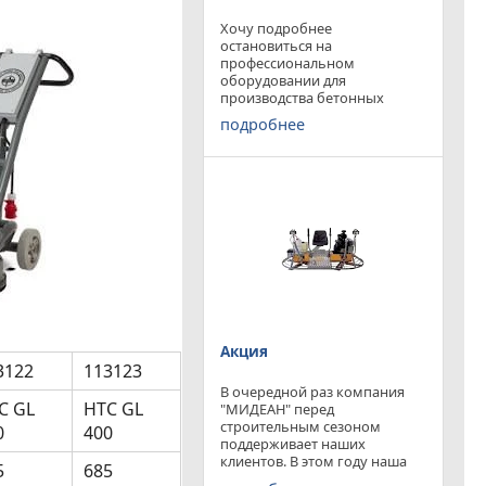
Хочу подробнее
остановиться на
профессиональном
оборудовании для
производства бетонных
работ, ибо к качеству
подробнее
поверхности бетона в
настоящее время
предъявляются повышенные
требования. Спектр
оборудования необходимого
современному строителю
широк. Это
Акция
3122
113123
В очередной раз компания
C GL
HTC GL
"МИДЕАН" перед
строительным сезоном
0
400
поддерживает наших
клиентов. В этом году наша
5
685
компания предлагает