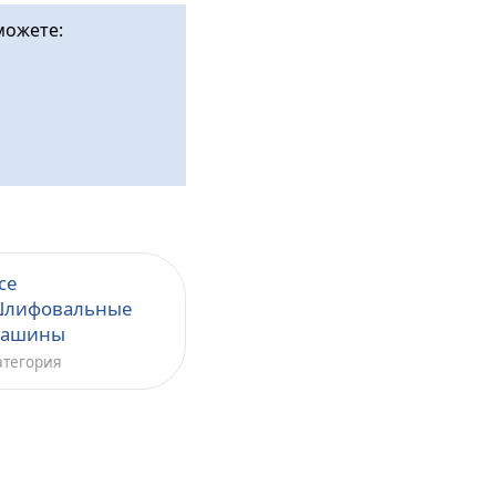
можете:
се
лифовальные
ашины
атегория