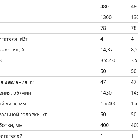
480
48
1300
13
78
78
гателя, кВт
4
4
энергии, А
14,37
8,
В
3 x 230
3 x
50
50
 давление, кг
47
47
ения, об\мин
1430
14
й диск, мм
1 x 400
1 x
альной головки, кг
50
50
отки, мм
400
40
вигателей
1
1