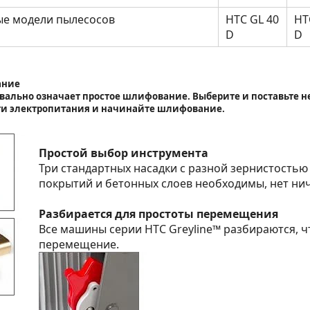
е модели пылесосов
HTC GL 40
HT
D
D
ание
квально означает простое шлифование. Выберите и поставьте 
ти электропитания и начинайте шлифование.
Простой выбор инструмента
Три стандартных насадки с разной зернистостью
покрытий и бетонных слоев необходимы, нет ни
Разбирается для простоты перемещения
Все машины серии HTC Greyline™ разбираются, ч
перемещение.