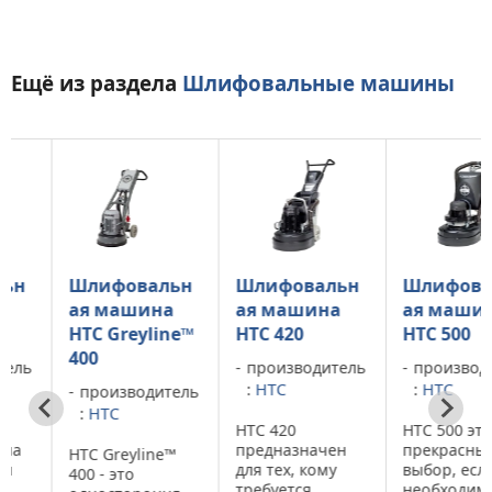
Ещё из раздела
Шлифовальные машины
Шлифовальн
Шлифовальн
Шлифоваль
ая машина
ая машина
ая машина
HTC Greyline™
HTC 420
HTC 500
400
ь
производитель
производител
:
HTC
:
HTC
производитель
:
HTC
HTC 420
HTC 500 это
предназначен
прекрасный
HTC Greyline™
для тех, кому
выбор, если ва
400 - это
требуется
необходим