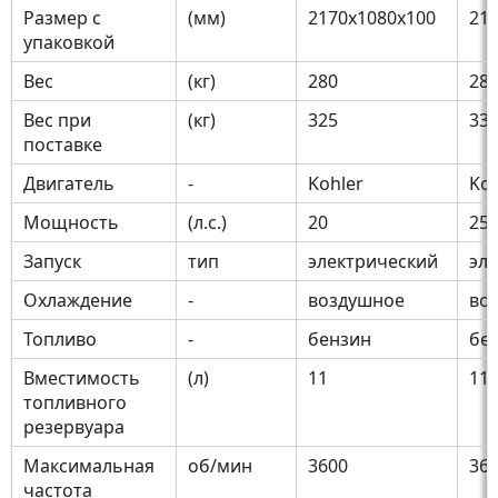
Размер с
(мм)
2170x1080x100
21
упаковкой
Вес
(кг)
280
28
Вес при
(кг)
325
33
поставке
Двигатель
-
Kohler
Koh
Мощность
(л.с.)
20
25
Запуск
тип
электрический
эл
Охлаждение
-
воздушное
во
Топливо
-
бензин
бе
Вместимость
(л)
11
11
топливного
резервуара
Максимальная
об/мин
3600
36
частота