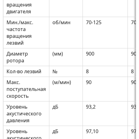
вращения
двигателя
Мин./макс.
об/мин
70-125
70-
частота
вращения
лезвий
Диаметр
(мм)
900
90
ротора
Кол-во лезвий
№
8
8
Макс.
(м/мин)
90
90
поступательная
скорость
Уровень
дБ
93,2
93,
акустического
давления
Уровень
дБ
97,10
97,
акустического