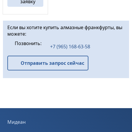
заявку
Оставляет за
собой глубину
царапин до 0,05
(мм). Ресурс
данных
Если вы хотите купить алмазные франкфурты, вы
франкфуртов
можете:
весьма
значителен, до
Позвонить:
1500 (м²), при
+7 (965) 168-63-58
снятие 1(мм).
Корпус ...
Отправить запрос сейчас
Мидеан