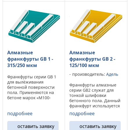
не ниже «M350». На ...
повышенный износ на ...
Алмазные
Алмазные
франкфурты GB 1 -
франкфурты GB 2 -
315/250 мкм
125/100 мкм
производитель:
Адель
Франкфурты серии GB 1
для вылёживания
Франкфурты алмазные
бетонной поверхности
серии GB2 служат для
пола. Применяются на
тонкой шлифовки
бетоне марок «М100-
бетонного пола. Данный
М350». На высоко
франкфурт используется
абразивных бетонах
для первого этапа
подробнее
подробнее
(М100-М250) показывает
лощения. Он позволяет
повышенный износ. Во
получить ровную чистую
время шлифовки
оставить заявку
оставить заявку
поверхность пола с
поверхности оставляет