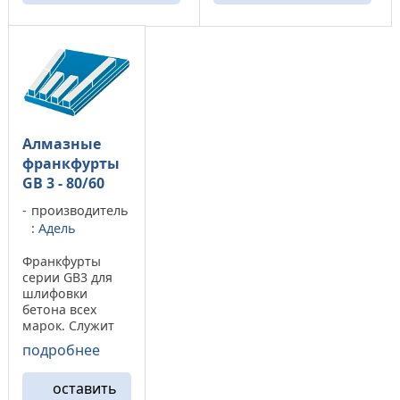
глубиной рисок до 0,06
после себя царапины ...
мм глубиной. Алмазные
франкфурты GB2 ...
Алмазные
франкфурты
GB 3 - 80/60
производитель
:
Адель
Франкфурты
серии GB3 для
шлифовки
бетона всех
марок. Служит
для первого
подробнее
этапа полировки
бетонной
оставить
поверхности.