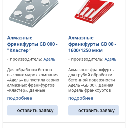
Алмазные
Алмазные
франкфурты GB 000 -
франкфурты GB 00 -
"Кластер"
1600/1250 мкм
производитель:
Адель
производитель:
Адель
Для обработки бетона
Алмазные франкфурты
высоких марок компания
для грубой обработки
«Адель» выпустила серию
бетонной поверхности
алмазных франкфуртов
Адель «GB 00». Данная
«Кластер». Данные
модель франкфуртов
франкфурты способны
подходит для обработки
подробнее
подробнее
обработать
твердых марок бетона, а
сверхпрочные бетоны, в
на марках бетона «м100-
оставить заявку
оставить заявку
добавок могут снимать
м250» показывает
небольшие полимерные
повышенный износ
покрытия глубиной не ...
алмазного ...