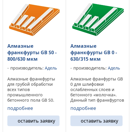
Алмазные
Алмазные
франкфурты GB S0 -
франкфурты GB 0 -
800/630 мкм
630/315 мкм
производитель:
Адель
производитель:
Адель
Алмазные франкфурты
Алмазные франфурты GB
для грубой обработки
0 для шлифовки
всех типов
ослабленных слоев и
промышленного
бетонного «молочка».
бетонного пола GB S0.
Данный тип франкфуртов
Данная модель
применяется при
подробнее
подробнее
алмазного франкфурда от
обработки бетона
компании «Адель»
различных марок, от
оставить заявку
оставить заявку
показывает
M100 до М350. Алмазные
значительный ресурс при
франфурты GB 0
обработки бетона марки
демонстрируют