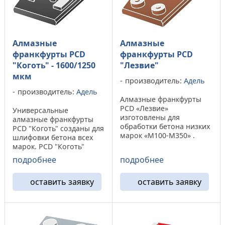
Алмазные
Алмазные
франкфурты PCD
франкфурты PCD
"Коготь" - 1600/1250
"Лезвие"
мкм
производитель:
Адель
производитель:
Адель
Алмазные франкфурты
PCD «Лезвие»
Универсальные
изготовлены для
алмазные франкфурты
обработки бетона низких
PCD "Коготь" созданы для
марок «М100-М350» .
шлифовки бетона всех
Данный тип инструмента
марок. PCD "Коготь"
не подходит для снятия
подходит к машинам "GM
подробнее
подробнее
полимерных или
245" и "CO 327Ф" .
эпоксидных
Франкурты «Коготь»
поверхностей, а на
оставить заявку
оставить заявку
обладают высоким
бетонах высокой марки
ресурсом и способны
наблюдается ...
снять до 1,5 (мм) за один
проход. ...