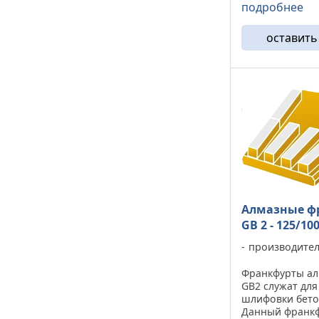
компании «Аде
подробнее
значительный 
обработки бет
оставить
ниже «M350». На
Алмазные ф
GB 2 - 125/1
производите
Франкфурты ал
GB2 служат для
шлифовки бето
Данный франк