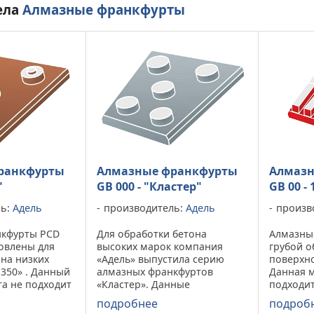
ела
Алмазные франкфурты
ранкфурты
Алмазные франкфурты
Алмазн
"
GB 000 - "Кластер"
GB 00 -
ль:
Адель
производитель:
Адель
произв
нкфурты PCD
Для обработки бетона
Алмазны
овлены для
высоких марок компания
грубой о
на низких
«Адель» выпустила серию
поверхно
350» . Данный
алмазных франкфуртов
Данная 
та не подходит
«Кластер». Данные
подходит
лимерных или
франкфурты способны
твердых 
подробнее
подроб
ерхностей, а
обработать сверхпрочные
марках б