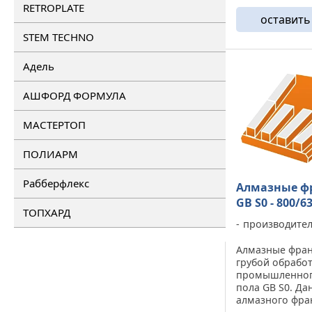
RETROPLATE
на бетонах вы
оставить
наблюдается ...
STEM TECHNO
Адель
АШФОРД ФОРМУЛА
МАСТЕРТОП
ПОЛИАРМ
Рабберфлекс
Алмазные ф
GB S0 - 800/
ТОПХАРД
производите
Алмазные фран
грубой обработ
промышленног
пола GB S0. Да
алмазного фра