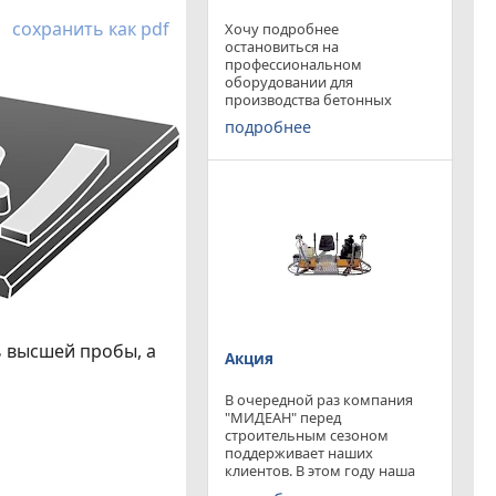
сохранить как pdf
Хочу подробнее
остановиться на
профессиональном
оборудовании для
производства бетонных
работ, ибо к качеству
подробнее
поверхности бетона в
настоящее время
предъявляются повышенные
требования. Спектр
оборудования необходимого
современному строителю
широк. Это
ь высшей пробы, а
Акция
В очередной раз компания
"МИДЕАН" перед
строительным сезоном
поддерживает наших
клиентов. В этом году наша
компания предлагает