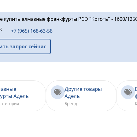
те купить алмазные франкфурты PCD "Коготь" - 1600/1250
ь:
+7 (965) 168-63-58
ить запрос сейчас
мазные
Другие товары
урты Адель
Адель
категория
Бренд