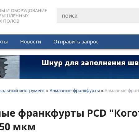
ЛЫ И ОБОРУДОВАНИЕ
МЫШЛЕННЫХ
Х ПОЛОВ
кты
Новости
Отправить запрос
альный инструмент
»
Алмазные франкфурты
»
Алмазные франк
ые франкфурты PCD "Когот
250 мкм