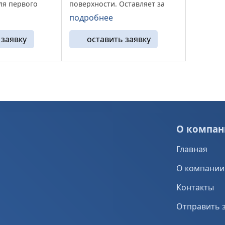
ля первого
поверхности. Оставляет за
. Он позволяет
собой глубину царапин до
подробнее
ую чистую
0,05 (мм). Ресурс данных
ла с глубиной
франкфуртов весьма
 заявку
оставить заявку
мм глубиной.
значителен, до 1500 (м²), при
фурты GB2 ...
снятие 1(мм). Корпус ...
О компан
Главная
О компании
Контакты
Отправить 