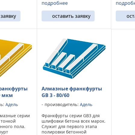
ль» показывает
бетона различных марок, от
подробнее
подроб
повышен
ресурс при
M100 до М350. Алмазные
шлифовк
она марки не
франфурты GB 0
оставляе
 заявку
оставить заявку
ост
 ...
демонстрируют повышенный
царапины
износ на ...
ранкфурты
Алмазные франкфурты
00 мкм
GB 3 - 80/60
ль:
Адель
производитель:
Адель
мазные серии
Франкфурты серии GB3 для
 тонкой
шлифовки бетона всех марок.
нного пола.
Служит для первого этапа
фурт
полировки бетонной