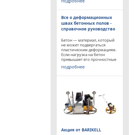
подробнее
приобрести двухроторную
затирочную машину
BARIKELL MK 8-120 с рабочей
Все о деформационных
площадью затирки 2540 мм
по цене двухроторной
швах бетонных полов -
справочное руководство
Бетон — материал, который
не может подвергаться
пластическим деформациям.
Если нагрузка на бетон
превышает его прочностные
характеристики, то он
подробнее
попросту растрескивается.
Такой же результат
получается от воздействия
внутренних напряжений в
бетоне,
Акция от BARIKELL