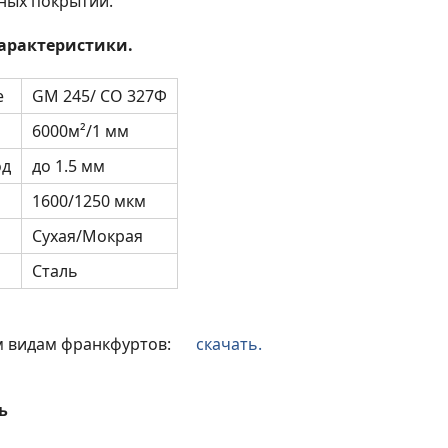
ных покрытий.
арактеристики.
е
GM 245/ СО 327Ф
6000м²/1 мм
од
до 1.5 мм
1600/1250 мкм
и
Сухая/Мокрая
Сталь
м видам франкфуртов:
скачать.
ь