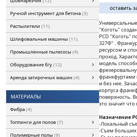
Шовнарезчик
12
оставить з
Ручной шовнарезчик
Самоходный шовнарезчик
Ручной инструмент для бетона
3
Универсальные
Распылители
11
"Коготь" созда
PCD "Коготь" п
Шлифовальные машины
11
327Ф" . Франку
ресурсом и спос
Промышленные пылесосы
4
проход. Характ
модель способ
Оборудование б/у
12
фрезеровальну
Оборудование б/у
Затирочная машина б/у
Шовнарезчик б/у
Шлифовальная машина б/у
смотреть все
франкфуртами 
Аренда затирочных машин
4
и без нее. Зач
Аренда затирочных машин
Затирочные машины
смотреть все
корпуса франк
МАТЕРИАЛЫ
поверхность. В
это значит что
Фибра
4
Назначение PC
Топпинги для полов
7
-Локальный съ
-Съем больших
Топпинги для полов
смотреть все
Полимерные полы
9