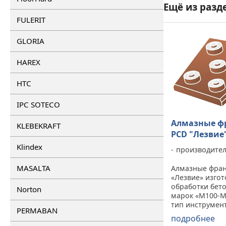
Ещё из разд
FULERIT
GLORIA
HAREX
HTC
IPC SOTECO
Алмазные ф
KLEBEKRAFT
PCD "Лезвие
Klindex
производите
MASALTA
Алмазные фра
«Лезвие» изгот
обработки бето
Norton
марок «М100-М
тип инструмен
PERMABAN
для снятия по
подробнее
эпоксидных пов