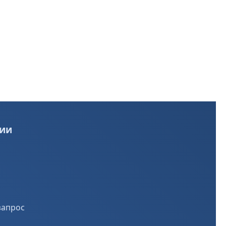
ии
запрос