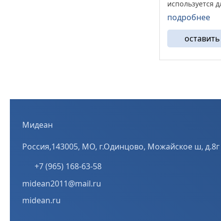
используется д
этапа лощения
подробнее
получить ровн
поверхность по
оставить
рисок до 0,06 
Алмазные франк
Мидеан
Россия,143005, МО, г.Одинцово, Можайское ш, д.8г
+7 (965) 168-63-58
midean2011@mail.ru
midean.ru