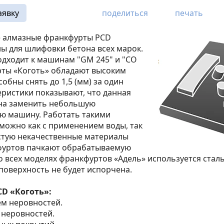
аявку
поделиться
печать
 алмазные франкфурты PCD
ны для шлифовки бетона всех марок.
одходит к машинам "GM 245" и "CO
рты «Коготь» обладают высоким
обны снять до 1,5 (мм) за один
еристики показывают, что данная
на заменить небольшую
ю машину. Работать такими
можно как с применением воды, так
астую некачественные материалы
фуртов пачкают обрабатываемую
о всех моделях франкфуртов «Адель» используется стал
 поверхность не будет испорчена.
D «Коготь»:
ем неровностей.
 неровностей.