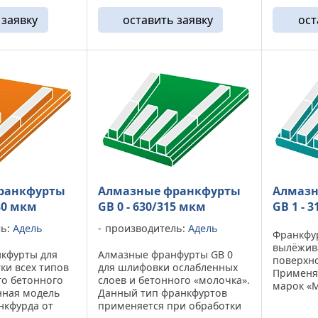
сокой марки
бетоны, в добавок могут
показыв
 заявку
оставить заявку
ост
снимать небольшие
износ ал
полимерные покрытия
глубиной не ...
ранкфурты
Алмазные франкфурты
Алмазн
630 мкм
GB 0 - 630/315 мкм
GB 1 - 
ль:
Адель
производитель:
Адель
Франкфур
вылёжив
кфурты для
Алмазные франфурты GB 0
поверхно
ки всех типов
для шлифовки ослабленных
Применя
о бетонного
слоев и бетонного «молочка».
марок «М
нная модель
Данный тип франкфуртов
высоко а
нкфурда от
применяется при обработки
(М100-М2