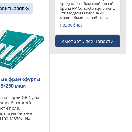
ает повышенный
представить Вам свой новый
авить заявку
бренд HP Concrete Equipment.
мазного ...
Эти модели затирочных
машин были разработаны
специально для
подробнее
удовлетворения рынка
затирочных машин эконом
класса . Данная "белая линия"
смотреть все новости
представлена несколькими
моделями
ые франкфурты
315/250 мкм
ты серии GB 1 для
ания бетонной
сти пола.
ются на бетоне
100-М350». На
бразивных бетонах
50) показывает