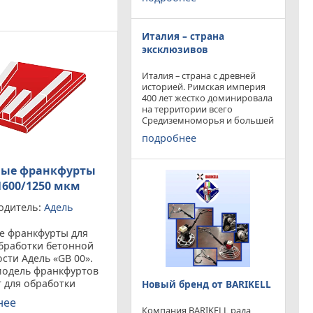
конкурируя с
профессиональными и не
очень компаниями добились
Италия – страна
результатов и целей которые
перед собой ставили.
эксклюзивов
Италия – страна с древней
историей. Римская империя
400 лет жестко доминировала
на территории всего
Средиземноморья и большей
частью Европы. Императоры
подробнее
и правители аппенин
навсегда вписали себя в
историю цивилизации.
ые франкфурты
Каждый гражданин Земли
 1600/1250 мкм
одитель:
Адель
е франкфурты для
бработки бетонной
сти Адель «GB 00».
модель франкфуртов
 для обработки
Новый бренд от BARIKELL
марок бетона, а на
нее
етона «м100-м250»
Компания BARIKELL рада