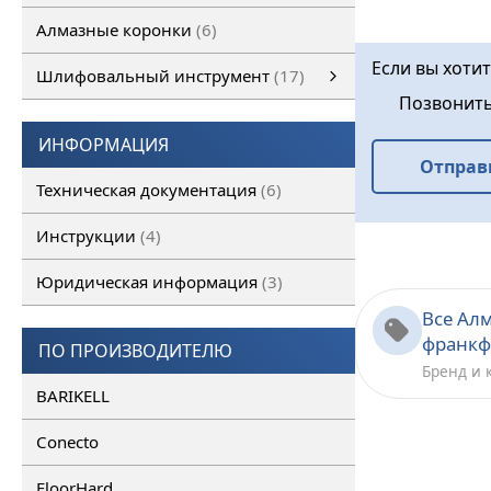
Алмазные коронки
6
Если вы хоти
Шлифовальный инструмент
17
Позвонит
Шлифовальный инструмент
Алмазные франкфурты
смотреть все
Алмазные фрезы
ИНФОРМАЦИЯ
Отправ
Техническая документация
6
Инструкции
4
Юридическая информация
3
Все Ал
франкф
ПО ПРОИЗВОДИТЕЛЮ
Бренд и 
BARIKELL
Conecto
FloorHard