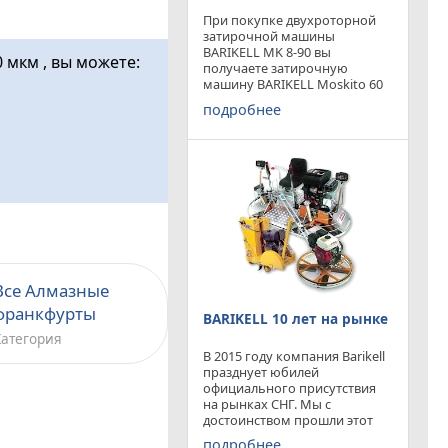
При покупке двухроторной
затирочной машины
BARIKELL MK 8-90 вы
 мкм , вы можете:
получаете затирочную
машину BARIKELL Moskito 60
абсолютно бесплатно
подробнее
Все Алмазные
франкфурты
BARIKELL 10 лет на рынке
Категория
В 2015 году компания Barikell
празднует юбилей
официального присутствия
на рынках СНГ. Мы с
достоинством прошли этот
отрезок времени ,
подробнее