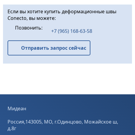
Сonecto Dowel
полного
10NA40-5D -
отсутствия
Если вы хотите купить деформационные швы
система
деформационно
Conecto, вы можете:
стальной
го шва в полу.
несъемной
Conecto Sinus ...
Позвонить:
опалубки из двух
+7 (965) 168-63-58
холоднокатаных
стальных
верхних
Отправить запрос сейчас
профилей 2x10
мм, ...
Мидеан
Россия,143005, МО, г.Одинцово, Можайское ш,
д.8г