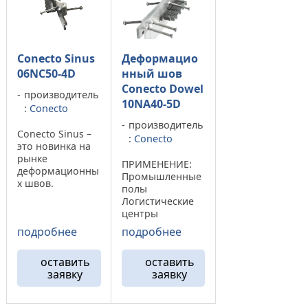
Сonecto Sinus
Деформацио
06NC50-4D
нный шов
Сonecto Dowel
производитель
10NA40-5D
:
Conecto
производитель
Conecto Sinus –
:
Conecto
это новинка на
рынке
ПРИМЕНЕНИЕ:
деформационны
Промышленные
х швов.
полы
Выполнен с
Логистические
использованием
центры
материалов
Аэродромы
подробнее
подробнее
наилучшего
Тяжёлая
качества.
промышленност
Конструкция
оставить
оставить
ь Выставочные
шва выполнена
заявку
заявку
павильоны
таким образом,
Торговые
что создается
центры Порты
ощущение