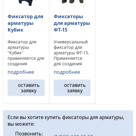
Фиксатор для
Фиксаторы
арматуры
для арматуры
Кубик
ФТ-15
Фиксатор для
Универсальный
арматуры
фиксатор для
"Кубик"
арматуры ФТ-15.
применяется для
Применяется
создания
для создания
защитного слоя
вертикального и
подробнее
подробнее
в
горизонтальног
горизонтальных
о защитного
оставить
оставить
поверхностях.
слоя, а также для
заявку
заявку
Наименование
установки
Защитный слой
арматурной
Диаметр
сетки.
арматуры Кол-
Наименование
во в упаковке
Защитный слой
Если вы хотите купить фиксаторы для арматуры,
"кубик" 35/50 35-
Диаметр
вы можете:
50 до 32 мм 500
арматуры Кол-
"кубик" 70/80 50-
во в упаковке
Позвонить:
80 до 40 мм ...
ФТ-15 15