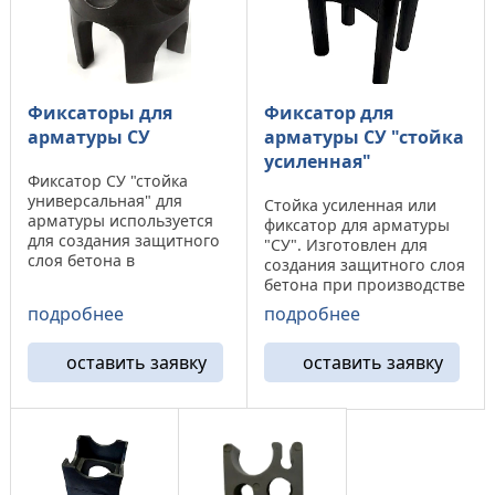
Фиксаторы для
Фиксатор для
арматуры СУ
арматуры СУ "стойка
усиленная"
Фиксатор СУ "стойка
универсальная" для
Стойка усиленная или
арматуры используется
фиксатор для арматуры
для создания защитного
"СУ". Изготовлен для
слоя бетона в
создания защитного слоя
горизонтальной
бетона при производстве
поверхности.
плит железобетонных и
подробнее
подробнее
Наименование Защитный
монолитных оснований.
слой Диаметр арматуры
Наименование Защитный
Кол-во в упаковке СУ-10
оставить заявку
оставить заявку
слой Диаметр арматуры
10 5-18 1000 СУ-15 15 5-18
Кол-во в упаковке
1000 СУ-20 20 5-18 1000 ...
СУ-25/30 25/30 до 28 мм
250 ...