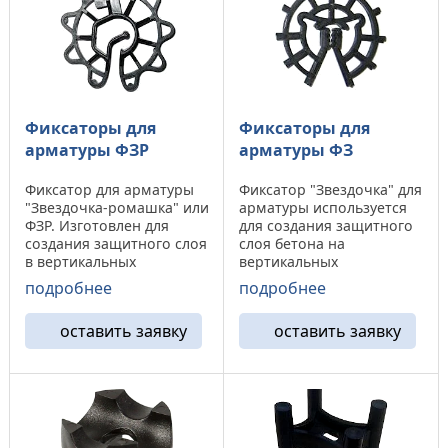
Фиксаторы для
Фиксаторы для
арматуры ФЗР
арматуры ФЗ
Фиксатор для арматуры
Фиксатор "Звездочка" для
"Звездочка-ромашка" или
арматуры используется
ФЗР. Изготовлен для
для создания защитного
создания защитного слоя
слоя бетона на
в вертикальных
вертикальных
поверхностях.
поверхностях.
подробнее
подробнее
Наименование Защитный
Наименование Защитный
слой Диаметр арматуры
слой Диаметр арматуры
оставить заявку
оставить заявку
Кол-во в упаковке ФЗР-25
Кол-во в упаковке ФЗ-15
25 до 20 мм 1000 ФЗР-30
15 до 10 мм 1000 ФЗ-20 20
30 до 20 мм 500 ФЗР-35 35
до 14 мм 1000 ФЗ-25 25 до
до 22 мм ...
18 мм 1000 ФЗ-30 ...