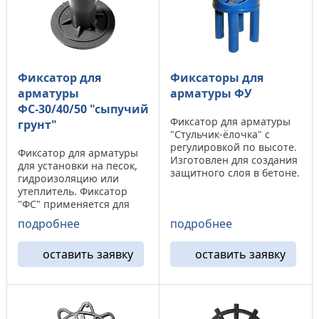
Фиксатор для
Фиксаторы для
арматуры
арматуры ФУ
ФС-30/40/50 "сыпучий
Фиксатор для арматуры
грунт"
"Стульчик-ёлочка" с
регулировкой по высоте.
Фиксатор для арматуры
Изготовлен для создания
для установки на песок,
защитного слоя в бетоне.
гидроизоляцию или
Наименование Защитный
утеплитель. Фиксатор
слой Диаметр арматуры
"ФС" применяется для
Кол-во в упаковке ФУ-20
создания защитного слоя
подробнее
подробнее
20/25 5-20 1000 ФУ-30
в бетоне на
30/35 5-20 500 ФУ-40 40/45
горизонтальных
5-20 500 ФУ-50 ...
оставить заявку
оставить заявку
поверхностях.
Наименование Защитный
слой Диаметр арматуры
Кол-во в упаковке ФС-30
25/30 до ...