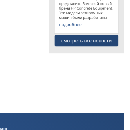
представить Вам свой новый
бренд HP Concrete Equipment.
Эти модели затирочных
машин были разработаны
специально для
подробнее
удовлетворения рынка
затирочных машин эконом
класса . Данная "белая линия"
смотреть все новости
представлена несколькими
моделями
ии