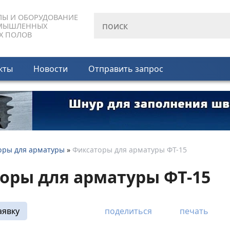
ЛЫ И ОБОРУДОВАНИЕ
МЫШЛЕННЫХ
Х ПОЛОВ
кты
Новости
Отправить запрос
оры для арматуры
»
Фиксаторы для арматуры ФТ-15
оры для арматуры ФТ-15
аявку
поделиться
печать