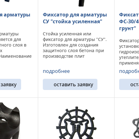
я арматуры
Фиксатор для арматуры
Фиксат
СУ "стойка усиленная"
ФС-30/
грунт"
арматуры
Стойка усиленная или
яется для
фиксатор для арматуры "СУ".
Фиксатор
ного слоя в
Изготовлен для создания
установк
х
защитного слоя бетона при
гидроиз
 Наименование
производстве плит
утеплите
й Диаметр
железобетонных и
применяе
о в упаковке
монолитных оснований.
защитног
подробнее
подроб
5-50 до 32 мм
Наименование Защитный
горизон
80 50-80 до 40
слой Диаметр арматуры Кол-
поверхн
во в упаковке СУ-25/30 25/30
 заявку
оставить заявку
ост
Защитны
до 28 мм 250 ...
арматуры
ФС-30 25/