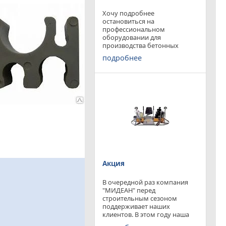
Хочу подробнее
остановиться на
профессиональном
оборудовании для
производства бетонных
работ, ибо к качеству
подробнее
поверхности бетона в
настоящее время
предъявляются повышенные
требования. Спектр
оборудования необходимого
современному строителю
широк. Это
Акция
В очередной раз компания
"МИДЕАН" перед
строительным сезоном
поддерживает наших
клиентов. В этом году наша
компания предлагает