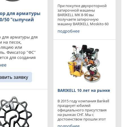
При покупке двухроторной
затирочной машины
ор для арматуры
BARIKELL MK 8-90 вы
40/50 "сыпучий
получаете затирочную
машину BARIKELL Moskito 60
абсолютно бесплатно
подробнее
 для арматуры для
и на песок,
оляцию или
ль. Фиксатор "ФС"
тся для создания
о слоя в бетоне на
нее
тальных
остях. Наименование
авить заявку
й слой Диаметр
 Кол-во в упаковке
30 до ...
BARIKELL 10 лет на рынке
В 2015 году компания Barikell
празднует юбилей
официального присутствия
на рынках СНГ. Мы с
достоинством прошли этот
отрезок времени ,
подробнее