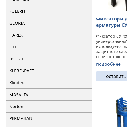
FULERIT
Фиксаторы 
GLORIA
арматуры С
HAREX
Фиксатор СУ "с
универсальная
используется д
HTC
защитного слоя
горизонтально
IPC SOTECO
Наименование
подробнее
слой Диаметр 
KLEBEKRAFT
во в упаковке С
оставить
1000 СУ-15 15 5
20 5-18 1000 ...
Klindex
MASALTA
Norton
PERMABAN