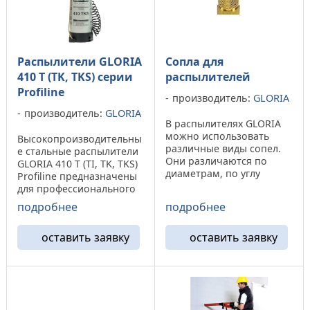
Распылители GLORIA
Сопла для
410 T (TK, TKS) серии
распылителей
Profiline
производитель:
GLORIA
производитель:
GLORIA
В распылителях GLORIA
можно использовать
Высокопроизводительны
различные виды сопел.
е стальные распылители
Они различаются по
GLORIA 410 T (TI, TK, TKS)
диаметрам, по углу
Profiline предназначены
распыления, а также от
для профессионального
условий использования
использования в
подробнее
подробнее
распылителей. Наша
промышленности,
таблица поможет
строительстве, сельском
подобрать необходимое
оставить заявку
оставить заявку
хозяйстве и в быту. Эти
сопло для Ваших ...
аппараты имеют
большой спрос
благодаря своей ...