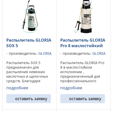
Распылитель GLORIA
Распылитель GLORIA
SOX 5
Pro 8 маслостойкий
производитель:
GLORIA
производитель:
GLORIA
Распылитель SOX 5
Распылитель GLORIA Pro
предназначен для
8 в маслостойком
распыления невязких
исполнении ,
кислотных и щелочных
предназначенный для
средств. Благодаря
профессионального
устойчивости
применения в
подробнее
подробнее
материалов компонентов
строительстве,
распылителя SOX 5 к
промышленности и в
оставить заявку
оставить заявку
кислотам обеспечивается
быту. Распылители
широта применения
данной модели снабжены
данного аппарата в
ёмкостью 8 литров,
самых различных
изготовленной из