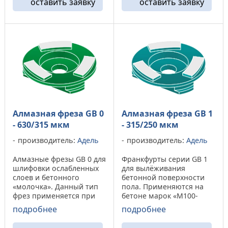
оставить заявку
оставить заявку
м250» показывает
значительный ресурс при
повышенный износ
обработки бетона марки
алмазного сегмента.
не ниже «M350». На
Фрезы GB ...
бетонных ...
Алмазная фреза GB 0
Алмазная фреза GB 1
- 630/315 мкм
- 315/250 мкм
производитель:
Адель
производитель:
Адель
Алмазные фрезы GB 0 для
Франкфурты серии GB 1
шлифовки ослабленных
для вылёживания
слоев и бетонного
бетонной поверхности
«молочка». Данный тип
пола. Применяются на
фрез применяется при
бетоне марок «М100-
обработки бетона
М350». На высоко
подробнее
подробнее
различных марок, от
абразивных бетонах
M100 до М350. Алмазные
(М100-М2550) показывает