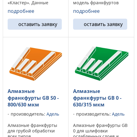
«Кластер». Данные
модель франкфуртов
франкфурты способны
подходит для обработки
подробнее
подробнее
обработать
твердых марок бетона, а
сверхпрочные бетоны, в
на марках бетона «м100-
оставить заявку
оставить заявку
добавок могут снимать
м250» показывает
небольшие полимерные
повышенный износ
покрытия глубиной не ...
алмазного ...
Алмазные
Алмазные
франкфурты GB S0 -
франкфурты GB 0 -
800/630 мкм
630/315 мкм
производитель:
Адель
производитель:
Адель
Алмазные франкфурты
Алмазные франфурты GB
для грубой обработки
0 для шлифовки
всех типов
ослабленных слоев и