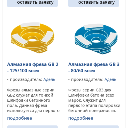
оставить заявку
оставить заявку
фрезы GB 0
повышенный износ. Во
демонстрируют
время шлифовки
повышенный износ на
поверхности оставляет
низкомарочном бетоне.
после себя царапины ...
...
Алмазная фреза GB 2
Алмазная фреза GB 3
- 125/100 мкм
- 80/60 мкм
производитель:
Адель
производитель:
Адель
Фрезы алмазные серии
Фрезы серии GB3 для
GB2 служат для тонкой
шлифовки бетона всех
шлифовки бетонного
марок. Служит для
пола. Данная фреза
первого этапа полировки
используется для первого
бетонной поверхности.
этапа лощения. Он
Оставляет за собой
подробнее
подробнее
позволяет получить
глубину царапин до 0,05
ровную чистую
(мм). Ресурс данных фрез