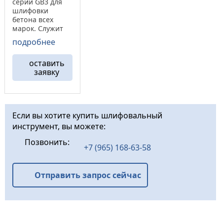
серии GB3 для
шлифовки
бетона всех
марок. Служит
для первого
подробнее
этапа полировки
бетонной
оставить
поверхности.
заявку
Оставляет за
собой глубину
царапин до 0,05
(мм). Ресурс
данных
Если вы хотите купить шлифовальный
франкфуртов
инструмент, вы можете:
весьма
значителен, до
Позвонить:
1500 (м²), при
+7 (965) 168-63-58
снятие 1(мм).
Корпус ...
Отправить запрос сейчас