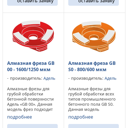
оставить заявку
оставить заявку
небольшие полимерные
поверхностей, а на
покрытия глубиной не
бетонах высокой марки
более 1 мм. ...
наблюдается
повышенный ...
Алмазная фреза GB
Алмазная фреза GB
00 - 1600/1250 мкм
S0 - 800/600 мкм
производитель:
Адель
производитель:
Адель
Алмазные фрезы для
Алмазные фрезы для
грубой обработки
грубой обработки всех
бетонной поверхности
типов промышленного
Адель «GB 00». Данная
бетонного пола GB S0.
модель фрез подходит
Данная модель
для обработки твердых
алмазного фрез от
подробнее
подробнее
марок бетона, а на
компании «Адель»
марках бетона «м100-
показывает