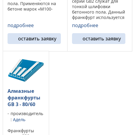
серии GB2 служат для
пола. Применяются на
тонкой шлифовки
бетоне марок «М100-
бетонного пола. Данный
М350». На высоко
франкфурт используется
абразивных бетонах
для первого этапа
подробнее
подробнее
(М100-М250) показывает
лощения. Он позволяет
повышенный износ. Во
получить ровную чистую
время шлифовки
оставить заявку
оставить заявку
поверхность пола с
поверхности оставляет
глубиной рисок до 0,06
после себя царапины ...
мм глубиной. Алмазные
франкфурты GB2 ...
Алмазные
франкфурты
GB 3 - 80/60
производитель
:
Адель
Франкфурты