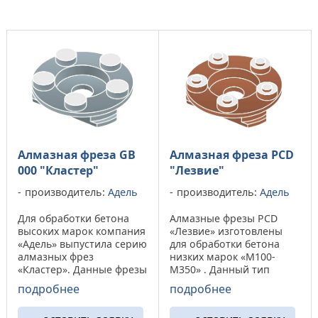
Алмазная фреза GB
Алмазная фреза PCD
000 "Кластер"
"Лезвие"
производитель:
Адель
производитель:
Адель
Для обработки бетона
Алмазные фрезы PCD
высоких марок компания
«Лезвие» изготовлены
«Адель» выпустила серию
для обработки бетона
алмазных фрез
низких марок «М100-
«Кластер». Данные фрезы
М350» . Данный тип
способны обработать
инструмента не подходит
подробнее
подробнее
сверхпрочные бетоны, в
для снятия полимерных
добавок могут снимать
или эпоксидных