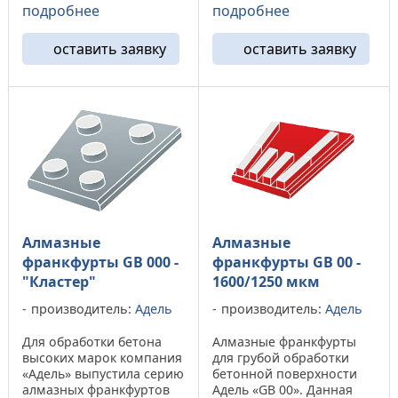
подходит к машинам "GM
подробнее
подробнее
полимерных или
245" и "CO 327Ф" .
эпоксидных
Франкурты «Коготь»
поверхностей, а на
оставить заявку
оставить заявку
обладают высоким
бетонах высокой марки
ресурсом и способны
наблюдается ...
снять до 1,5 (мм) за один
проход. ...
Алмазные
Алмазные
франкфурты GB 000 -
франкфурты GB 00 -
"Кластер"
1600/1250 мкм
производитель:
Адель
производитель:
Адель
Для обработки бетона
Алмазные франкфурты
высоких марок компания
для грубой обработки
«Адель» выпустила серию
бетонной поверхности
алмазных франкфуртов
Адель «GB 00». Данная