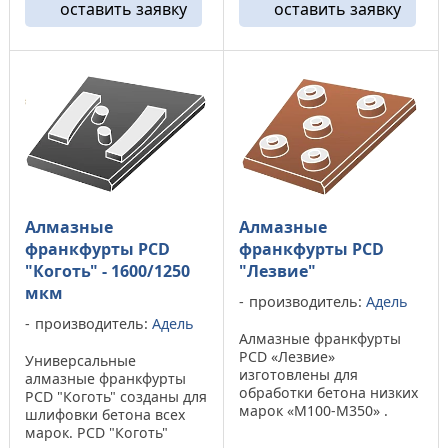
оставить заявку
оставить заявку
поверхность пола с
весьма значителен, до
глубиной рисок до 0,06
1500 (м2), при снятие
мм глубиной. Алмазные
1(мм). Корпус изготовлен
фрезы GB2 имеют
из ...
хороший ...
Алмазные
Алмазные
франкфурты PCD
франкфурты PCD
"Коготь" - 1600/1250
"Лезвие"
мкм
производитель:
Адель
производитель:
Адель
Алмазные франкфурты
PCD «Лезвие»
Универсальные
изготовлены для
алмазные франкфурты
обработки бетона низких
PCD "Коготь" созданы для
марок «М100-М350» .
шлифовки бетона всех
Данный тип инструмента
марок. PCD "Коготь"
не подходит для снятия