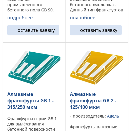
промышленного
бетонного «молочка».
бетонного пола GB S0.
Данный тип франкфуртов
Данная модель
применяется при
подробнее
подробнее
алмазного франкфурда от
обработки бетона
компании «Адель»
различных марок, от
оставить заявку
оставить заявку
показывает
M100 до М350. Алмазные
значительный ресурс при
франфурты GB 0
обработки бетона марки
демонстрируют
не ниже «M350». На ...
повышенный износ на ...
Алмазные
Алмазные
франкфурты GB 1 -
франкфурты GB 2 -
315/250 мкм
125/100 мкм
производитель:
Адель
Франкфурты серии GB 1
для вылёживания
Франкфурты алмазные
бетонной поверхности