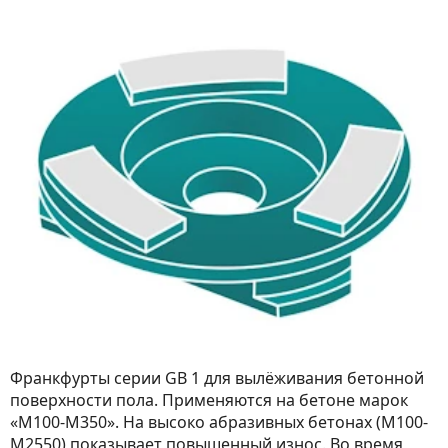
Франкфурты серии GB 1 для вылёживания бетонной
поверхности пола. Применяются на бетоне марок
«М100-М350». На высоко абразивных бетонах (М100-
М2550) показывает повышенный износ. Во время