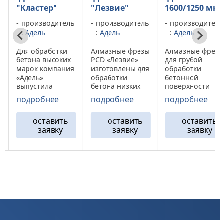
"Лезвие"
1600/1250 мкм
800/600 мкм
ь
производитель
производитель
производител
:
Адель
:
Адель
:
Адель
Алмазные фрезы
Алмазные фрезы
Алмазные фрез
PCD «Лезвие»
для грубой
для грубой
изготовлены для
обработки
обработки всех
обработки
бетонной
типов
бетона низких
поверхности
промышленног
марок «М100-
Адель «GB 00».
бетонного пол
подробнее
подробнее
подробнее
М350» . Данный
Данная модель
GB S0. Данная
тип инструмента
фрез подходит
модель
оставить
оставить
оставить
не подходит для
для обработки
алмазного фре
заявку
заявку
заявку
снятия
твердых марок
от компании
полимерных или
бетона, а на
«Адель»
эпоксидных
марках бетона
показывает
поверхностей, а
«м100-м250»
значительный
…
на бетонах
показывает
ресурс при
высокой марки
повышенный
обработки
наблюдается
износ алмазного
бетона марки н
повышенный ...
сегмента. Фрезы
ниже «M350». Н
GB ...
бетонных ...