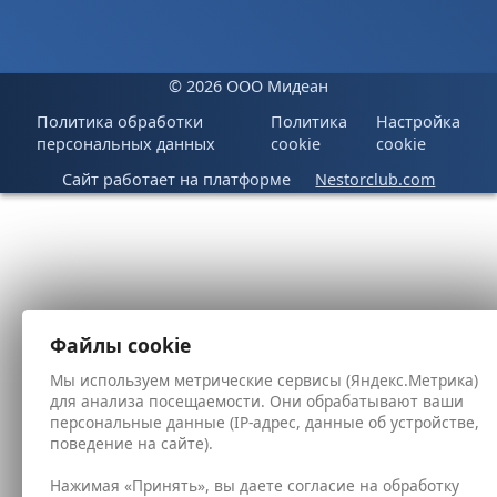
©
2026 ООО Мидеан
Политика обработки
Политика
Настройка
персональных данных
cookie
cookie
Сайт работает на платформе
Nestorclub.com
Файлы cookie
Мы используем метрические сервисы (Яндекс.Метрика)
для анализа посещаемости. Они обрабатывают ваши
персональные данные (IP-адрес, данные об устройстве,
поведение на сайте).
Нажимая «Принять», вы даете согласие на обработку