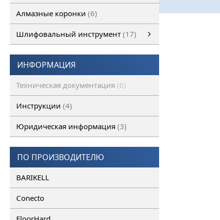
Алмазные коронки
6
Шлифовальный инструмент
17
Шлифовальный инструмент
Алмазные франкфурты
смотреть все
Алмазные фрезы
ИНФОРМАЦИЯ
Техническая документация
6
Инструкции
4
Юридическая информация
3
ПО ПРОИЗВОДИТЕЛЮ
BARIKELL
Conecto
FloorHard