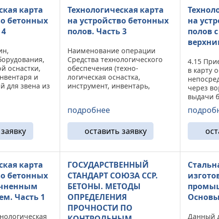
ская карта
Технологическая карта
Технол
во бетонных
на устройство бетонных
на уст
 4
полов. Часть 3
полов 
верхни
ин,
Наименование операции
борудования,
Средства технологического
4.15 При
й оснастки,
обеспечения (техно-
в карту 
нвентаря и
логическая оснастка,
непосред
й для звена из
инструмент, инвентарь,
через во
иведен в
приспособления, машины,
выдачи б
блица11 № п/п
механизмы, оборудование)
Возмо­же
подробнее
подроб
Тип, марка,
Исполнители Описание
карту че
тель
операции 1 Очистк а
При устр
сновные
поверхности основания (при
 заявку
оставить заявку
ост
сталефи
необходимости) ...
смеси с м
ская карта
ГОСУДАРСТВЕННЫЙ
Стальн
во бетонных
СТАНДАРТ СОЮЗА ССР.
изгото
очненным
БЕТОНЫ. МЕТОДЫ
промыш
ем. Часть 1
ОПРЕДЕЛЕНИЯ
Основы
ПРОЧНОСТИ ПО
хнологическая
Данный 
КОНТРОЛЬНЫМ