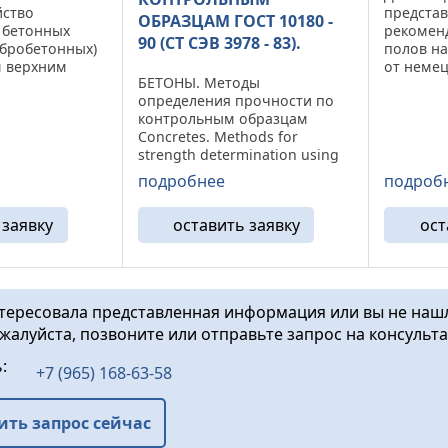
йство
представ
ОБРАЗЦАМ ГОСТ 10180 -
 бетонных
рекоменд
90 (СТ СЭВ 3978 - 83).
ибробетонных)
полов н
 верхним
от неме
БЕТОНЫ. Методы
нением
Это науч
определения прочности по
очнителей
руководс
контрольным образцам
СLAND, ТопХард
устройс
Concretes. Methods for
вая
полов с
strength determination using
я карта
сталефиб
reference specimens ОКП 58
...
документе
подробнее
подроб
ОООО ГОСТ 10180 – 90 (СТ СЭВ
3978 – 83) Дата введения
 заявку
оставить заявку
ост
01.01.91 Настоящий стандарт
распространяется на бетоны
...
нтересовала представленная информация или вы не наш
ожалуйста, позвоните или отправьте запрос на консульт
ь:
+7 (965) 168-63-58
ить запрос сейчас