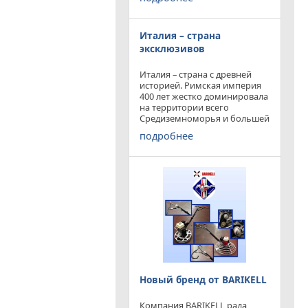
конкурируя с
профессиональными и не
очень компаниями добились
Италия – страна
результатов и целей которые
перед собой ставили.
эксклюзивов
Италия – страна с древней
историей. Римская империя
400 лет жестко доминировала
на территории всего
Средиземноморья и большей
частью Европы. Императоры
подробнее
и правители аппенин
навсегда вписали себя в
историю цивилизации.
Каждый гражданин Земли
Новый бренд от BARIKELL
Компания BARIKELL рада