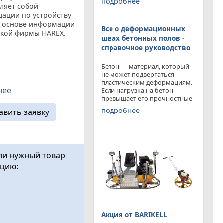
подробнее
приобрести двухроторную
ляет собой
затирочную машину
ации по устройству
BARIKELL MK 8-120 с рабочей
а основе информации
Все о деформационных
площадью затирки 2540 мм
цкой фирмы HAREX.
по цене двухроторной
швах бетонных полов -
ное исследование и
справочное руководство
тво к действию по
тву промышленных
Бетон — материал, который
 применением
не может подвергаться
робетона. В
пластическим деформациям.
 вы ...
нее
Если нагрузка на бетон
превышает его прочностные
характеристики, то он
подробнее
авить заявку
попросту растрескивается.
Такой же результат
получается от воздействия
внутренних напряжений в
бетоне,
ли нужный товар
ацию:
Акция от BARIKELL