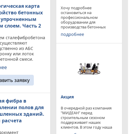
огическая карта
Хочу подробнее
ройство бетонных
остановиться на
профессиональном
с упрочненным
оборудовании для
м слоем. Часть 2
производства бетонных
работ, ибо к качеству
подробнее
поверхности бетона в
ем сталефибробетона
настоящее время
осуществляют
предъявляются повышенные
ственно из АБС
требования. Спектр
ронку или лоток
оборудования необходимого
етонной смеси.
современному строителю
н прием бетона в
широк. Это
нее
рез бетононасос. 4.16
ойстве
авить заявку
бробетонных полов,
аркой по ...
Акция
ая фибра в
влении полов для
В очередной раз компания
"МИДЕАН" перед
ленных зданий.
строительным сезоном
 расчета
поддерживает наших
клиентов. В этом году наша
компания предлагает
документ