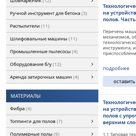
Шовнарезчик
12
Технологиче
Ручной шовнарезчик
Самоходный шовнарезчик
на устройст
Ручной инструмент для бетона
3
полов. Часть
Распылители
11
Перечень маш
механизмов, о
Шлифовальные машины
11
технологическо
инструмента, и
Промышленные пылесосы
4
приспособлени
9-х человек пр
Оборудование б/у
12
таблице 11. Та
подробнее
Наименование 
Оборудование б/у
Затирочная машина б/у
Шовнарезчик б/у
Шлифовальная машина б/у
смотреть все
завод-изготови
Аренда затирочных машин
4
Назначение О
оставить
технические ...
Аренда затирочных машин
Затирочные машины
смотреть все
МАТЕРИАЛЫ
Технологиче
Фибра
4
на устройст
полов с упр
Топпинги для полов
7
верхним сло
Топпинги для полов
смотреть все
Полимерные полы
9
1.1 Типовая те