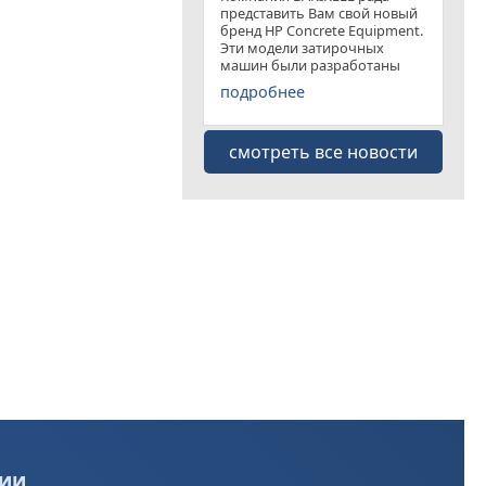
представить Вам свой новый
бренд HP Concrete Equipment.
Эти модели затирочных
машин были разработаны
специально для
подробнее
удовлетворения рынка
затирочных машин эконом
класса . Данная "белая линия"
смотреть все новости
представлена несколькими
моделями
ии