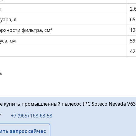
т
2,
уара, л
65
рхности фильтра, см²
12
са, см
59
42
ь
те купить промышленный пылесос IPC Soteco Nevada V63
ь:
+7 (965) 168-63-58
ить запрос сейчас