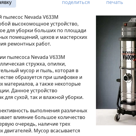
аявку
поделиться
печать
 пылесос Nevada V633M
собой высокомощное устройство,
ое для уборки больших по площади
ных помещений, цехов и мастерских
ия ремонтных работ.
ции пылесоса Nevada V633M
ллическая стружка, опилки,
ельный мусор и пыль, которая в
естве образуется при шлифовке и
х материалов, а также некоторые
ции. Данное устройство
к для сухой, так и влажной уборки.
фективность выполнения различных
ывает влияние большое количество
первую очередь, наличие трех
х двигателей. Мусор всасывается