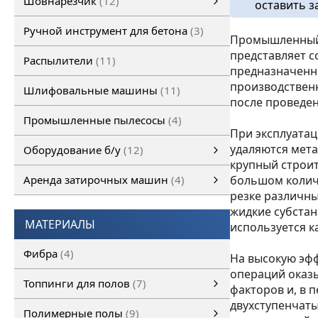
Шовнарезчик
12
оставить з
Ручной шовнарезчик
Самоходный шовнарезчик
Ручной инструмент для бетона
3
Промышленный
представляет 
Распылители
11
предназначенн
производствен
Шлифовальные машины
11
после проведен
Промышленные пылесосы
4
При эксплуата
удаляются мета
Оборудование б/у
12
крупный строит
Оборудование б/у
Затирочная машина б/у
Шовнарезчик б/у
Шлифовальная машина б/у
смотреть все
Аренда затирочных машин
4
большом колич
резке различны
Аренда затирочных машин
Затирочные машины
смотреть все
жидкие субстан
МАТЕРИАЛЫ
используется ка
Фибра
4
На высокую эф
операций оказ
Топпинги для полов
7
факторов и, в 
двухступенчаты
Топпинги для полов
смотреть все
Полимерные полы
9