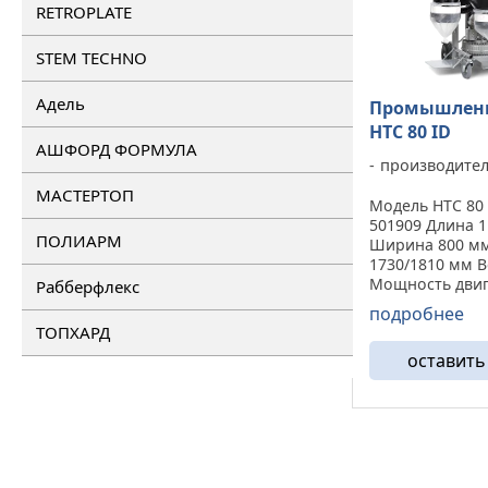
RETROPLATE
STEM TECHNO
Адель
Промышленн
HTC 80 ID
АШФОРД ФОРМУЛА
производите
МАСТЕРТОП
Модель HTC 80 
501909 Длина 
ПОЛИАРМ
Ширина 800 м
1730/1810 мм В
Мощность двига
Рабберфлекс
Потребляемая 
подробнее
А Напряжение 
ТОПХАРД
Частота 50/60 
оставить
двигателей 1
Производитель
Перепускная ...