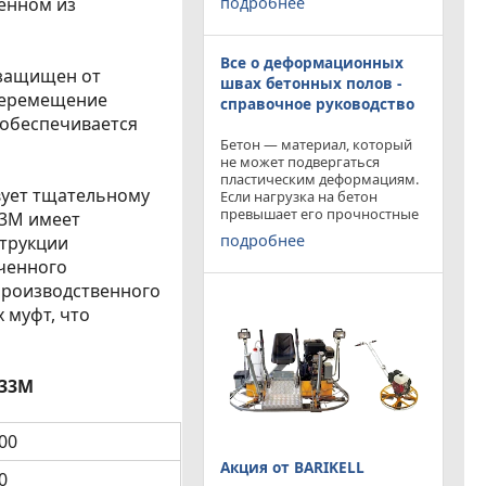
подробнее
ленном из
приобрести двухроторную
затирочную машину
BARIKELL MK 8-120 с рабочей
Все о деформационных
площадью затирки 2540 мм
 защищен от
по цене двухроторной
швах бетонных полов -
Перемещение
справочное руководство
обеспечивается
Бетон — материал, который
не может подвергаться
пластическим деформациям.
вует тщательному
Если нагрузка на бетон
превышает его прочностные
33M имеет
характеристики, то он
подробнее
струкции
попросту растрескивается.
ченного
Такой же результат
получается от воздействия
 производственного
внутренних напряжений в
 муфт, что
бетоне,
633M
00
Акция от BARIKELL
0