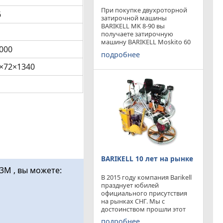
При покупке двухроторной
6
затирочной машины
BARIKELL MK 8-90 вы
получаете затирочную
машину BARIKELL Moskito 60
000
абсолютно бесплатно
подробнее
×72×1340
BARIKELL 10 лет на рынке
3M , вы можете:
В 2015 году компания Barikell
празднует юбилей
официального присутствия
на рынках СНГ. Мы с
достоинством прошли этот
отрезок времени ,
подробнее