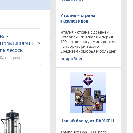
конкурируя с
профессиональными и не
очень компаниями добились
Италия – страна
результатов и целей которые
перед собой ставили.
эксклюзивов
Италия – страна с древней
Все
историей. Римская империя
400 лет жестко доминировала
Промышленные
на территории всего
пылесосы
Средиземноморья и большей
частью Европы. Императоры
Категория
подробнее
и правители аппенин
навсегда вписали себя в
историю цивилизации.
Каждый гражданин Земли
Новый бренд от BARIKELL
Компания BARIKELL рада