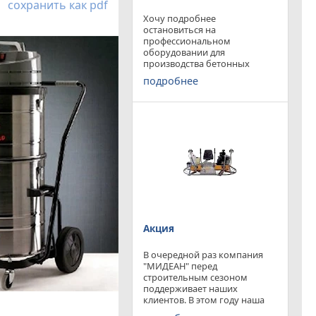
сохранить как pdf
Хочу подробнее
остановиться на
профессиональном
оборудовании для
производства бетонных
работ, ибо к качеству
подробнее
поверхности бетона в
настоящее время
предъявляются повышенные
требования. Спектр
оборудования необходимого
современному строителю
широк. Это
Акция
В очередной раз компания
"МИДЕАН" перед
строительным сезоном
поддерживает наших
клиентов. В этом году наша
компания предлагает