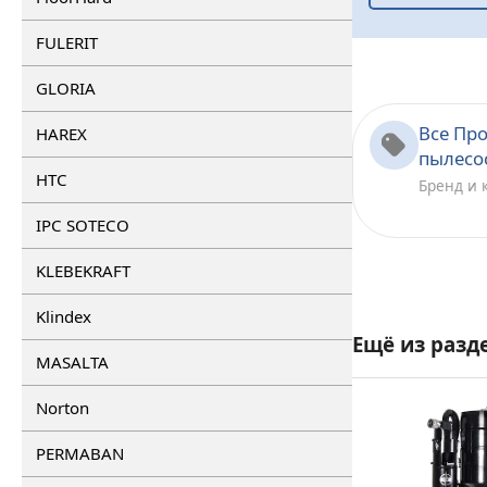
FULERIT
GLORIA
Все Пр
HAREX
пылесо
HTC
Бренд и 
IPC SOTECO
KLEBEKRAFT
Klindex
Ещё из разд
MASALTA
Norton
PERMABAN