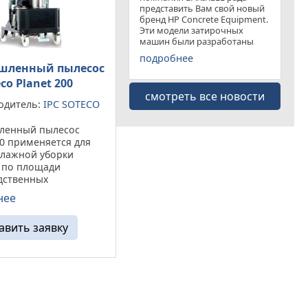
представить Вам свой новый
бренд HP Concrete Equipment.
Эти модели затирочных
машин были разработаны
специально для
подробнее
удовлетворения рынка
шленный пылесос
затирочных машин эконом
eco Planet 200
класса . Данная "белая линия"
смотреть все новости
представлена несколькими
одитель:
IPC SOTECO
моделями
енный пылесос
00 применяется для
влажной уборки
 по площади
дственных
й, цехов, заводов и
нее
их. При эксплуатации
устройства
авить заявку
тся
ффективное удаление
лок, стружки ...