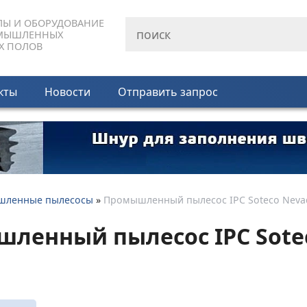
ЛЫ И ОБОРУДОВАНИЕ
МЫШЛЕННЫХ
Х ПОЛОВ
кты
Новости
Отправить запрос
шленные пылесосы
»
Промышленный пылесос IPC Soteco Neva
ленный пылесос IPC Sote