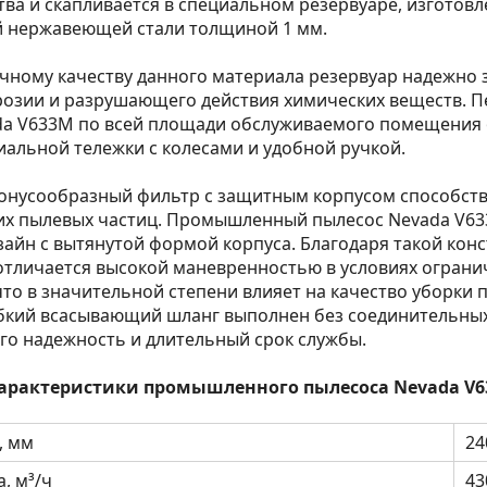
тва и скапливается в специальном резервуаре, изготов
 нержавеющей стали толщиной 1 мм.
ичному качеству данного материала резервуар надежно
розии и разрушающего действия химических веществ. 
da V633M по всей площади обслуживаемого помещения 
альной тележки с колесами и удобной ручкой.
онусообразный фильтр с защитным корпусом способст
их пылевых частиц. Промышленный пылесос Nevada V6
айн с вытянутой формой корпуса. Благодаря такой кон
отличается высокой маневренностью в условиях ограни
что в значительной степени влияет на качество уборки
бкий всасывающий шланг выполнен без соединительных
го надежность и длительный срок службы.
характеристики промышленного пылесоса Nevada V
, мм
24
, м³/ч
43