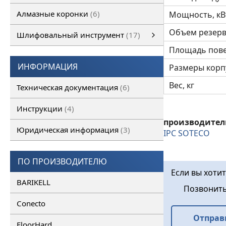
Алмазные коронки
6
Мощность, кВ
Объем резерв
Шлифовальный инструмент
17
Площадь пове
Шлифовальный инструмент
Алмазные франкфурты
смотреть все
Алмазные фрезы
ИНФОРМАЦИЯ
Размеры корпу
Вес, кг
Техническая документация
6
Инструкции
4
производител
Юридическая информация
3
IPC SOTECO
ПО ПРОИЗВОДИТЕЛЮ
Если вы хоти
BARIKELL
Позвонит
Conecto
Отправ
FloorHard