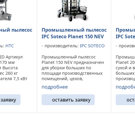
ый пылесос
Промышленный пылесос
Промы
IPC Soteco Planet 150 NEV
IPC Sot
ль:
HTC
производитель:
IPC SOTECO
произв
ID Артикул
Промышленный пылесос
Промышл
1170 мм
Planet 150 NEV предназначен
Planet 2
м Высота
для уборки больших по
сухой и 
ес 260 кг
площади производственных
больших
теля 7,5 кВт
помещений, цехов,
произво
мощность 16,7
мастерских, гаражей и т.д., где
помещени
подробнее
подроб
3x400 В
практически невозможно
мастерск
Гц Количество
использование стандартных
данного 
 заявку
оставить заявку
ост
бытовых поломоечных
достигае
ность 700
машин. При эксплуатации
высокоэ
данного ...
пыли, опи