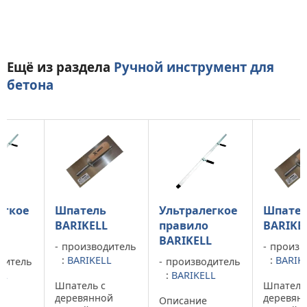
Ещё из раздела
Ручной инструмент для
бетона
Шпатель
Ультралегкое
Шпатель
BARIKELL
правило
BARIKELL
BARIKELL
производитель
производител
:
BARIKELL
:
BARIKELL
ь
производитель
:
BARIKELL
Шпатель с
Шпатель с
деревянной
деревянной
Описание