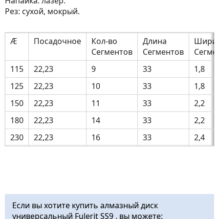
Напайка: лазер.
Рез: сухой, мокрый.
Æ
Посадочное
Кол-во
Длина
Шири
Сегментов
Сегментов
Сегме
115
22,23
9
33
1,8
125
22,23
10
33
1,8
150
22,23
11
33
2,2
180
22,23
14
33
2,2
230
22,23
16
33
2,4
Если вы хотите купить алмазный диск
универсальный Fulerit SS9 , вы можете: