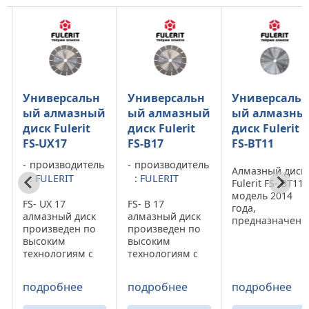
ьн
Универсальн
Универсальн
Универса
ный
ый алмазный
ый алмазный
ый алмаз
t
диск Fulerit
диск Fulerit
диск Fuler
FS-B17
FS-BT11
FR-G17
ель
производитель
Алмазный диск
Fulerit FR-G1
:
FULERIT
Fulerit FS- BT11 –
произведен
модель 2014
высоким
FS- B 17
года,
технология
ск
алмазный диск
предназначен
используетс
по
произведен по
для
промышлен
высоким
общестроительн
демонтаже.
с
технологиям с
ых работ. Долгий
Снабжен
ом
долгим сроком
срок службы, а
сегментом «
службы и
также высокая
Turbo» высо
подробнее
подробнее
подробнее
высокой
скорость реза
которого 17
за
скоростью реза
позволяет
Технология