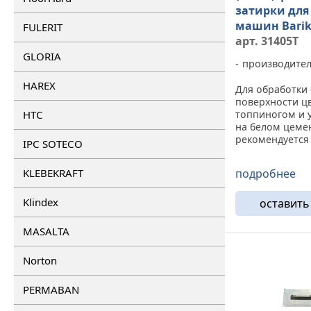
затирки для
машин Barik
FULERIT
арт. 31405Т
GLORIA
производите
HAREX
Для обработки
поверхности ц
HTC
топпиногом и 
на белом цеме
рекомендуется
IPC SOTECO
тефлоновые ло
финишной зати
KLEBEKRAFT
подробнее
использовании
лопастей цвет
Klindex
получается од
оставить
также использо
MASALTA
Norton
PERMABAN