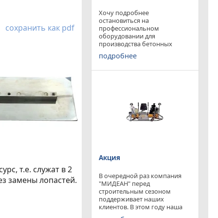
Хочу подробнее
остановиться на
сохранить как pdf
профессиональном
оборудовании для
производства бетонных
работ, ибо к качеству
подробнее
поверхности бетона в
настоящее время
предъявляются повышенные
требования. Спектр
оборудования необходимого
современному строителю
широк. Это
Акция
с, т.е. служат в 2
В очередной раз компания
ез замены лопастей.
"МИДЕАН" перед
строительным сезоном
поддерживает наших
клиентов. В этом году наша
компания предлагает