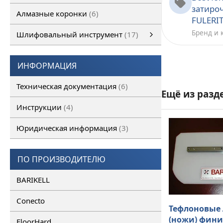
затиро
Алмазные коронки
6
FULERI
Бренд и 
Шлифовальный инструмент
17
Шлифовальный инструмент
Алмазные франкфурты
смотреть все
Алмазные фрезы
ИНФОРМАЦИЯ
Техническая документация
6
Ещё из разд
Инструкции
4
Юридическая информация
3
ПО ПРОИЗВОДИТЕЛЮ
BARIKELL
Conecto
Тефлоновые 
(ножи) фин
FloorHard