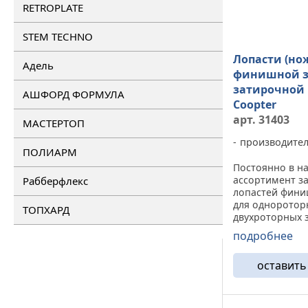
RETROPLATE
STEM TECHNO
Лопасти (но
Адель
финишной з
затирочной
АШФОРД ФОРМУЛА
Coopter
арт. 31403
МАСТЕРТОП
производите
ПОЛИАРМ
Постоянно в н
ассортимент з
Рабберфлекс
лопастей фини
для одноротор
ТОПХАРД
двухроторных 
машин Coopter
подробнее
финишной зати
стальная прям
оставить
плоская пласти
выполненная и
стали с загнуты