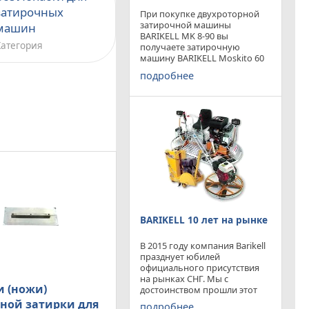
затирочных
При покупке двухроторной
затирочной машины
машин
BARIKELL MK 8-90 вы
Категория
получаете затирочную
машину BARIKELL Moskito 60
абсолютно бесплатно
подробнее
BARIKELL 10 лет на рынке
В 2015 году компания Barikell
празднует юбилей
официального присутствия
на рынках СНГ. Мы с
и (ножи)
достоинством прошли этот
отрезок времени ,
ой затирки для
подробнее