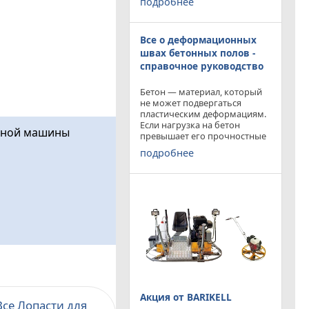
подробнее
приобрести двухроторную
затирочную машину
BARIKELL MK 8-120 с рабочей
Все о деформационных
площадью затирки 2540 мм
по цене двухроторной
швах бетонных полов -
справочное руководство
Бетон — материал, который
не может подвергаться
пластическим деформациям.
Если нагрузка на бетон
очной машины
превышает его прочностные
характеристики, то он
подробнее
попросту растрескивается.
Такой же результат
получается от воздействия
внутренних напряжений в
бетоне,
Акция от BARIKELL
Все Лопасти для