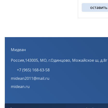
стальная прям
оставить
плоская пласти
выполненная и
стали с загнуты
Мидеан
Россия,143005, МО, г.Одинцово, Можайское ш, д.8г
+7 (965) 168-63-58
midean2011@mail.ru
midean.ru