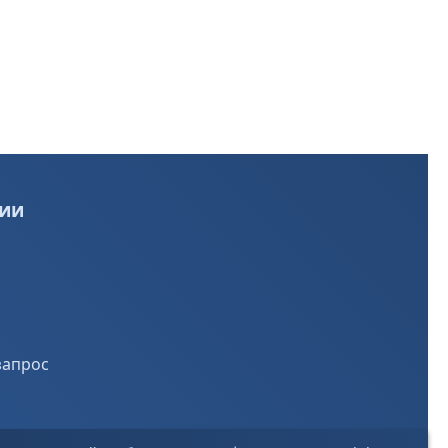
ии
запрос