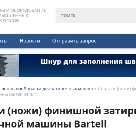
ЛЫ И ОБОРУДОВАНИЕ
МЫШЛЕННЫХ
Х ПОЛОВ
кты
Новости
Отправить запрос
и лопасти
»
Лопасти для затирочных машин
»
Лопасти (ножи) 
ны Bartell 31404
и (ножи) финишной затир
чной машины Bartell