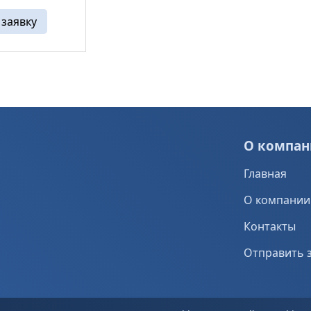
оугольная
 заявку
на,
з специальной
ми ...
О компан
Главная
О компании
Контакты
Отправить 