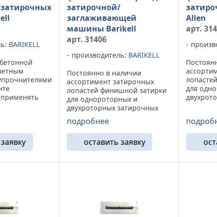
 затирочных
затирочной/
затир
ell
заглаживающей
Allen
машины Barikell
арт. 31
арт. 31406
ль:
BARIKELL
произв
производитель:
BARIKELL
 бетонной
Постоян
ветным
ассорти
Постоянно в наличии
упрочнителями
лопасте
ассортимент затирочных
нте
для одн
лопастей финишной затирки
 применять
двухрот
для однороторных и
пасти
машин Al
двухроторных затирочных
рки . При
финишной
машин Barikell . Лопасть
подробнее
подроб
 данных
стальна
финишной затирки - это
 поверхности
плоская 
стальная прямоугольная
нородным, а
выполне
 заявку
оставить заявку
ост
плоская пластина,
вание ...
стали с з
выполненная из специальной
стали с загнутыми ...