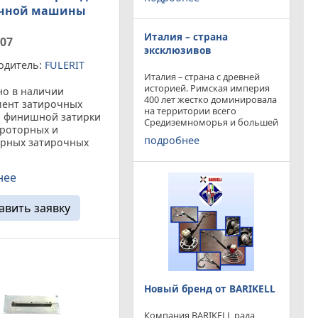
конкурируя с
очной машины
профессиональными и не
очень компаниями добились
Италия – страна
результатов и целей которые
407
перед собой ставили.
эксклюзивов
одитель:
FULERIT
Италия – страна с древней
историей. Римская империя
но в наличии
400 лет жестко доминировала
мент затирочных
на территории всего
й финишной затирки
Средиземноморья и большей
ороторных и
частью Европы. Императоры
подробнее
орных затирочных
и правители аппенин
len Лопасть
навсегда вписали себя в
историю цивилизации.
 затирки - это
нее
Каждый гражданин Земли
я прямоугольная
пластина,
нная из специальной
авить заявку
агнутыми вверх ...
Новый бренд от BARIKELL
Компания BARIKELL рада