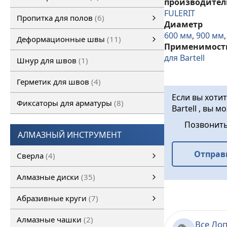
производител
Полимерные полы
ОКРАСОЧНОЕ ПОКРЫТИЕ ПОЛА
ПОЛИМЕРМИНЕРАЛЬНОЕ ПОКРЫТИЕ ПОЛА
ПОЛИМЕРМИНЕРАЛЬНОЕ ТОЛСТОСЛОЙНОЕ ПОКРЫТИЕ ПОЛА
Полиуретановые грунтовочные покрытия
САМОВЫРАВНИВАЮЩЕЕСЯ ПОКРЫТИЕ ПОЛА
ФОТО ВЫПОЛНЕННЫХ РАБОТ
смотреть все
FULERIT
Пропитка для полов
6
Диаметр
Пропитка для полов
Обеспыливающая пропитка
смотреть все
600 мм
,
900 мм
Деформационные швы
11
Применимост
Деформационные швы
Деформационные швы Conecto
Несъемная опалубка PERMABAN
Деформационные швы FULERIT
смотреть все
для Bartell
Шнур для швов
1
Герметик для швов
4
Если вы хоти
Фиксаторы для арматуры
8
Bartell , вы м
Позвонит
АЛМАЗНЫЙ ИНСТРУМЕНТ
Отправ
Сверла
4
Сверло по бетону SDS
Сверло по бетону SDS+
Алмазные диски
35
Алмазные диски
Универсальные алмазные диски
Алмазные диски по бетону
Алмазные диски по асфальту
Алмазный диск по кирпичу
Алмазный диск по металлу
Алмазные диски по свежему бетону
Алмазные диски по природному камню
смотреть все
Алмазный диск по керамике
Абразивные круги
7
Абразивные круги
Отрезные круги
Лепестковые диски
Зачистные круги
смотреть все
Алмазные чашки
2
Все Лоп