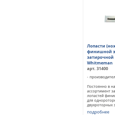
Лопасти (но
финишной з
затирочной
Whitmeman
арт. 31400
производите
Постоянно в н
ассортимент з
лопастей фини
для одноротор
двухроторных 
машин Whitme
подробнее
финишной зати