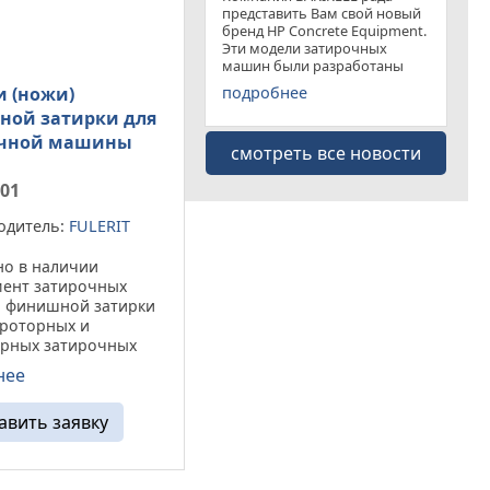
представить Вам свой новый
бренд HP Concrete Equipment.
Эти модели затирочных
машин были разработаны
специально для
подробнее
и (ножи)
удовлетворения рынка
ой затирки для
затирочных машин эконом
класса . Данная "белая линия"
очной машины
смотреть все новости
представлена несколькими
моделями
401
одитель:
FULERIT
но в наличии
мент затирочных
й финишной затирки
ороторных и
орных затирочных
acker Лопасть
нее
 затирки - это
я прямоугольная
авить заявку
пластина,
нная из специальной
агнутыми вверх ...