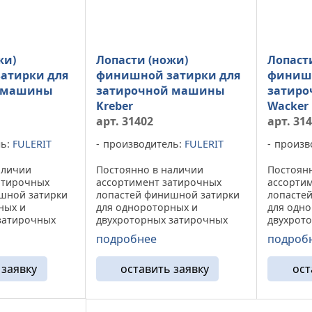
жи)
Лопасти (ножи)
Лопаст
атирки для
финишной затирки для
финишн
 машины
затирочной машины
затир
Kreber
Wacker
арт. 31402
арт. 31
ль:
FULERIT
производитель:
FULERIT
произв
аличии
Постоянно в наличии
Постоян
атирочных
ассортимент затирочных
ассорти
шной затирки
лопастей финишной затирки
лопасте
ных и
для однороторных и
для одн
затирочных
двухроторных затирочных
двухрот
 Лопасть
машин Kreber Лопасть
машин W
подробнее
подроб
рки - это
финишной затирки - это
финишной
оугольная
стальная прямоугольная
стальна
 заявку
оставить заявку
ост
на,
плоская пластина,
плоская 
з специальной
выполненная из специальной
выполне
ми вверх ...
стали с загнутыми вверх ...
стали с з