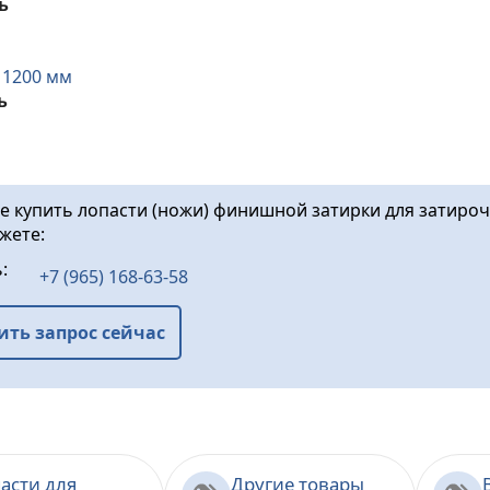
ь
,
1200 мм
ь
те купить лопасти (ножи) финишной затирки для затир
ожете:
ь:
+7 (965) 168-63-58
ить запрос сейчас
асти для
Другие товары