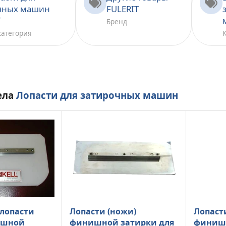
чных машин
FULERIT
T
Бренд
категория
ела
Лопасти для затирочных машин
лопасти
Лопасти (ножи)
Лопаст
ишной
финишной затирки для
финишн