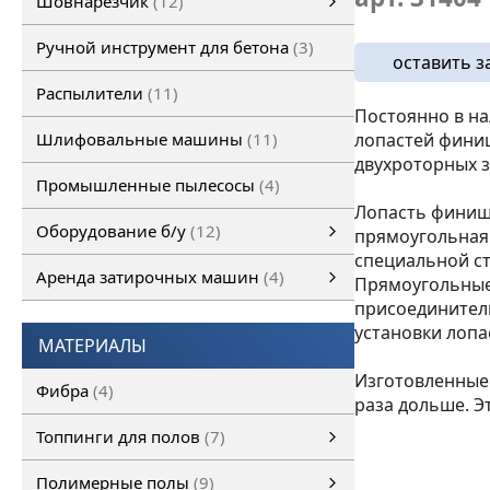
Шовнарезчик
12
Ручной шовнарезчик
Самоходный шовнарезчик
Ручной инструмент для бетона
3
оставить з
Распылители
11
Постоянно в н
Шлифовальные машины
11
лопастей фини
двухроторных з
Промышленные пылесосы
4
Лопасть финишн
Оборудование б/у
12
прямоугольная 
специальной ст
Оборудование б/у
Затирочная машина б/у
Шовнарезчик б/у
Шлифовальная машина б/у
смотреть все
Аренда затирочных машин
4
Прямоугольные
присоединител
Аренда затирочных машин
Затирочные машины
смотреть все
установки лопа
МАТЕРИАЛЫ
Изготовленные 
Фибра
4
раза дольше. Э
Топпинги для полов
7
Топпинги для полов
смотреть все
Полимерные полы
9