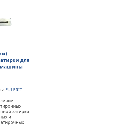
жи)
атирки для
 машины
ль:
FULERIT
аличии
атирочных
шной затирки
ных и
затирочных
man Лопасть
рки - это