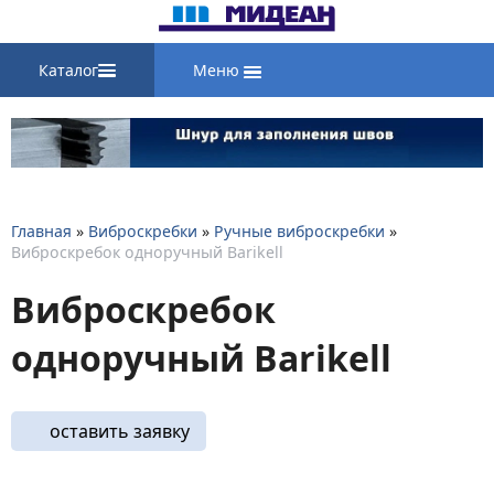
Каталог
Меню
Главная
»
Виброскребки
»
Ручные виброскребки
»
Виброскребок одноручный Barikell
Виброскребок
одноручный Barikell
оставить заявку