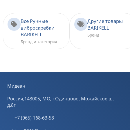
Все Ручные
Другие товары
виброскребки
BARIKELL
BARIKELL
Бренд
Бренд и категория
Мидеан
Россия,143005, МО, г.Одинцово, Можайское ш,
д.8г
+7 (965) 168-63-58