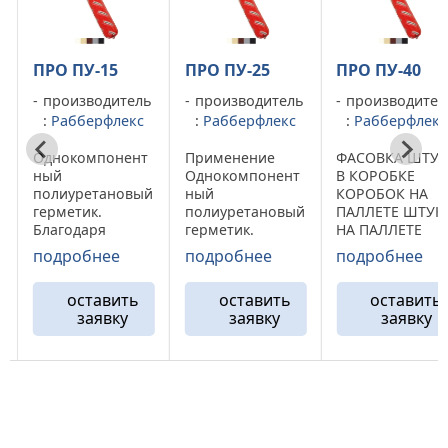
ПРО ПУ-25
ПРО ПУ-40
ПРО ПУ-15
ь
производитель
производитель
производител
:
Рабберфлекс
:
Рабберфлекс
:
Рабберфлекс
Применение
ФАСОВКА ШТУК
Однокомпонен
Однокомпонент
В КОРОБКЕ
ный
й
ный
КОРОБОК НА
полиуретановы
полиуретановый
ПАЛЛЕТЕ ШТУК
герметик.
герметик.
НА ПАЛЛЕТЕ
Благодаря
Благодаря
Картридж 310 мл
рекордно
подробнее
подробнее
подробнее
высокому
(под заказ) 12
высокой
сочетанию
130 1560 Туба
эластичности
оставить
оставить
оставить
прочности и
600 мл 20 36 720
(1000%)
заявку
заявку
заявку
эластичности
Применение
Рабберфлекс
Рабберфлекс
Однокомпонент
ПРО ПУ-15
я
ПРО ПУ-25
ный
применяется д
применяется для
полиуретановый
надежной
…
герметизации
клей-герметик.
герметизации
фасадных швов
Предназначен
стыковых
и стыков
для
соединений с
т
строительных
эффективного
деформативнос