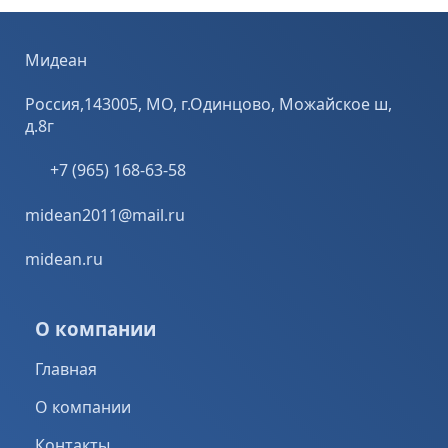
конструкций,
решения двух
ью более 25%.
подверженных
взаимосвязанны
Используется
высоким
х задач: ...
для устройства
Мидеан
деформационны
межпанельных,
м ...
...
Россия,143005, МО, г.Одинцово, Можайское ш,
д.8г
+7 (965) 168-63-58
midean2011@mail.ru
midean.ru
О компании
Главная
О компании
Контакты