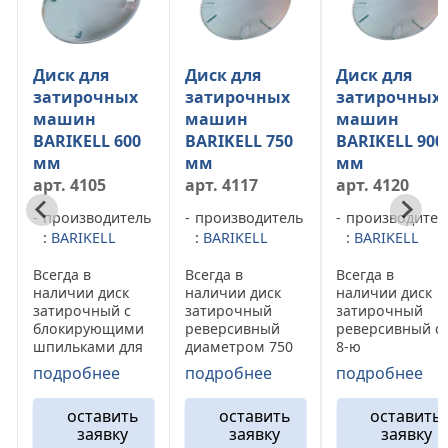
Диск для
Диск для
Затирочн
х
затирочных
затирочных
диск FULE
машин
машин
1170 мм
00
BARIKELL 750
BARIKELL 900
арт. 4124
мм
мм
производи
арт. 4117
арт. 4120
:
FULERIT
ель
производитель
производитель
Затирочный
:
BARIKELL
:
BARIKELL
диск FULERI
стандартно
Всегда в
Всегда в
толщины 3 
к
наличии диск
наличии диск
диаметром 
с
затирочный
затирочный
mm (46″),
ми
реверсивный
реверсивный с
количество
ля
диаметром 750
8-ю
креплений - 
мм с 8-ю
креплениями
подробнее
подробнее
подробнее
Устанавлива
ell
креплениями
диаметром 900
на затироч
 Это
для
мм для
машины Alle
ть
оставить
оставить
остави
ий
двухроторных
двухроторных
Wacker, Barte
заявку
заявку
заявк
машин Barikell
машин Barikell
Whitmeman,