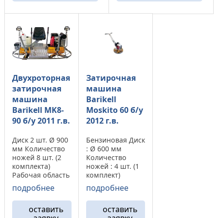
Двухроторная
Затирочная
затирочная
машина
машина
Barikell
Barikell МK8-
Moskito 60 б/у
90 б/у 2011 г.в.
2012 г.в.
Диск 2 шт. Ø 900
Бензиновая Диск
мм Количество
: Ø 600 мм
ножей 8 шт. (2
Количество
комплекта)
ножей : 4 шт. (1
Рабочая область
комплект)
1 940 мм
Двигатель:
подробнее
подробнее
Ориентация
HONDA 4 л.с.
ножей (+ +)
Вес: 48/50 кг. Тип
оставить
оставить
Двигатель
ручки: складная
заявку
заявку