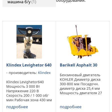
оборудования.
машина б/у
1
Klindex Levighetor 640
Barikell Asphalt 30
производитель:
Klindex
Бензиновый двигатель
KOHLER Диаметр диска
Klindex Levighetor640
300-800 мм Посадочн.
Мощность 3 000 Вт
диаметр диска 25,4 мм
Напряжение 220 В
Мощность двигателя 27
Скорость 200 / 1 000 об/
л.с. Предназначение
мин Рабочая зона 430 мм
Свежий/Старый бетон/
Инструмент 3 × 100 мм
подробнее
подробнее
Асфальт Регулировка
Вес 95 к г Цена 200 000 ...
глубины реза Ручной