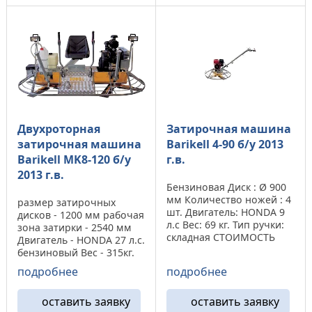
...
Двухроторная
Затирочная машина
затирочная машина
Barikell 4-90 б/у 2013
Barikell МK8-120 б/у
г.в.
2013 г.в.
Бензиновая Диск : Ø 900
мм Количество ножей : 4
размер затирочных
шт. Двигатель: HONDA 9
дисков - 1200 мм рабочая
л.с Вес: 69 кг. Тип ручки:
зона затирки - 2540 мм
складная СТОИМОСТЬ
Двигатель - HONDA 27 л.с.
1550 ...
бензиновый Вес - 315кг.
Стартер - электрический
подробнее
подробнее
ЦЕНА 8 000 ...
оставить заявку
оставить заявку