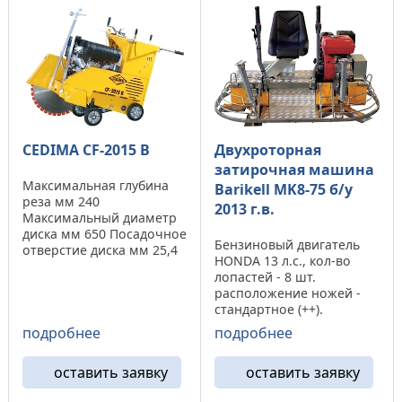
размеры мм ...
мм Вес 95 ...
CEDIMA CF-2015 B
Двухроторная
затирочная машина
Максимальная глубина
Barikell МK8-75 б/у
реза мм 240
2013 г.в.
Максимальный диаметр
диска мм 650 Посадочное
Бензиновый двигатель
отверстие диска мм 25,4
HONDA 13 л.с., кол-во
Крепление диска сторона
лопастей - 8 шт.
справа или слева
расположение ножей -
Максимальная ширина
стандартное (++).
шейки мм 20 Частота
Диаметр затирочных
вращения вала об/мин
подробнее
подробнее
дисков - 750 мм рабочая
1930 Мощность
зона - 1540 мм
двигателя кВт 15 / 13,5
оставить заявку
оставить заявку
габаритные размеры -
Тип ...
1500х750 мм ЦЕНА 4 500