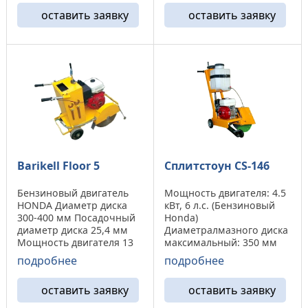
маховик Движение
оставить заявку
оставить заявку
вперед/назад
Автоматическое Подача
...
Barikell Floor 5
Сплитстоун CS-146
Бензиновый двигатель
Мощность двигателя: 4.5
HONDA Диаметр диска
кВт, 6 л.с. (Бензиновый
300-400 мм Посадочный
Honda)
диаметр диска 25,4 мм
Диаметралмазного диска
Мощность двигателя 13
максимальный: 350 мм
л.с. Управление Ручное
Посадочный диаметр :
подробнее
подробнее
Предназначение Свежий/
25,4 мм Глубина реза
Старый бетон
макс.: 110 мм
оставить заявку
оставить заявку
Регулировка глубины
Производительность: 310
реза Ручной маховик
см² /мин Габаритны: