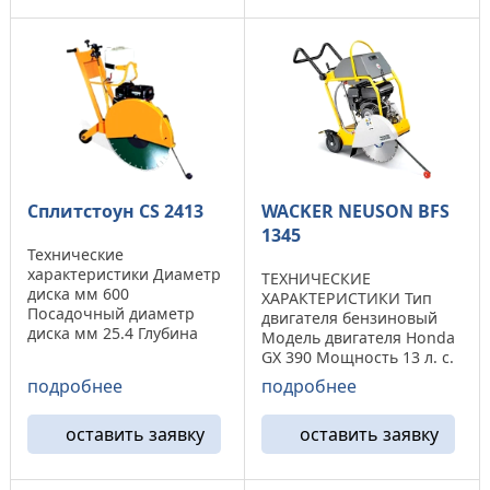
Объем водяного бака 40
880х520х1160 мм Масса :
л. Вес 126 кг. ЦЕНА ...
74 ...
Сплитстоун CS 2413
WACKER NEUSON BFS
1345
Технические
характеристики Диаметр
ТЕХНИЧЕСКИЕ
диска мм 600
ХАРАКТЕРИСТИКИ Тип
Посадочный диаметр
двигателя бензиновый
диска мм 25.4 Глубина
Модель двигателя Honda
реза мм 230
GX 390 Мощность 13 л. с.
Производительность Мм/
Диаметр алмазного диска
подробнее
подробнее
мин 400 Двигатель
450 мм Глубина реза 170
бензиновый HONDA GX
мм Посадочный даметр
390 Мощность двигателя
оставить заявку
оставить заявку
25,4 мм Объем
л/с 13 Расход топлива л/
топливного бака 6,1 л
час 3.2 Габаритные
Размер 1160×568×1078