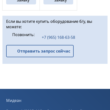
бензиновый,
СТОИМОСТЬ
HONDA 27 л.с
1500 ...
Вес 288 кг Тип
управления
рычаги
Если вы хотите купить оборудование б/у, вы
СТОИМОСТЬ 5
можете:
900 ...
Позвонить:
+7 (965) 168-63-58
Отправить запрос сейчас
Мидеан