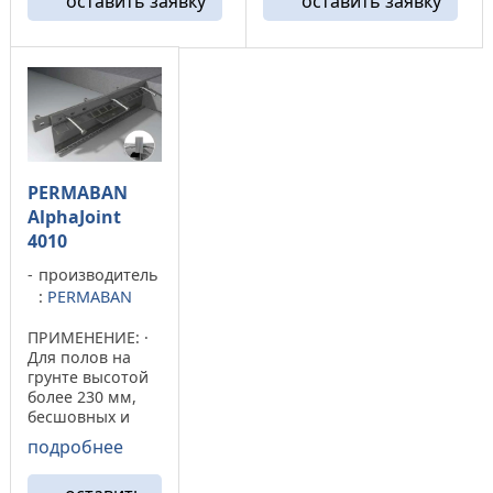
оставить заявку
оставить заявку
предустановленной
подвергающихся
сжимаемой пеноплитой
большим нагрузкам. ·
для компенсации
При раскрытии
расширения и может
компенсационного шва
быть адаптирована к ...
на 30 мм в бетоне ...
PERMABAN
AlphaJoint
4010
производитель
:
PERMABAN
ПРИМЕНЕНИЕ: ·
Для полов на
грунте высотой
более 230 мм,
бесшовных и
раздельных,
подробнее
армированных
стальными