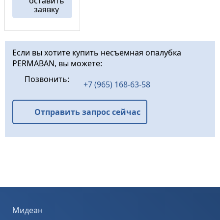
оставить
прутьями или
заявку
сеткой, либо
установленных
на
железобетонных
сваях
Если вы хотите купить несъемная опалубка
подвергающихся
PERMABAN, вы можете:
большим
нагрузкам. · При
Позвонить:
раскрытии
+7 (965) 168-63-58
компенсационн
ого ...
Отправить запрос сейчас
Мидеан