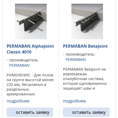
предотвращает
Обеспечивает защиту
повреждения от
швов,
удара.Несъемная ...
предусматриваемых при
...
PERMABAN AlphaJoint
PERMABAN BetaJoint
Classic 4010
производитель:
PERMABAN
производитель:
PERMABAN
PERMABAN BetaJoint не
извлекаемая
РИМЕНЕНИЕ: · Для полов
опалубочная система,
на грунте высотой менее
которая одновременно
220 мм, бесшовных и
защищает швы и
раздельных,
перераспределяет
армированных
нагрузки,
стальными прутьями или
подробнее
подробнее
изготавливается путем
сеткой, либо
гибки листовой стали.
установленных на
Решетчатость
оставить заявку
оставить заявку
железобетонных сваях
обеспечивают
подвергающихся