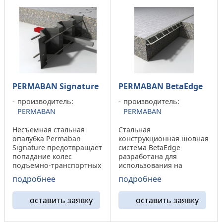
PERMABAN Signature
PERMABAN BetaEdge
производитель:
производитель:
PERMABAN
PERMABAN
Несъемная стальная
Стальная
опалубка Permaban
конструкционная шовная
Signature предотвращает
система BetaEdge
попадание колес
разработана для
подъемно-транспортных
использования на
средств между двумя
деревянной опалубке и
подробнее
подробнее
краями шва, тем самым
стальных формовочных
защищая его от
элементах, используемых
оставить заявку
оставить заявку
разрушения.
при укладке
Преимущества:
асфальтобетонного
Шестигранная форма
дорожного полотна.