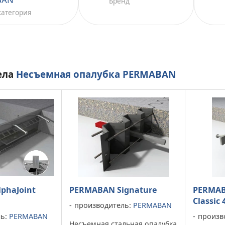
Бренд
категория
ела
Несъемная опалубка PERMABAN
phaJoint
PERMABAN Signature
PERMAB
Classic 
производитель:
PERMABAN
ль:
PERMABAN
произв
Несъемная стальная опалубка