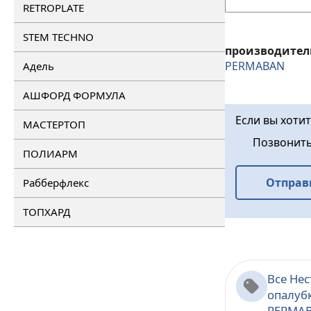
RETROPLATE
STEM TECHNO
производител
PERMABAN
Адель
АШФОРД ФОРМУЛА
Если вы хотит
МАСТЕРТОП
Позвонит
ПОЛИАРМ
Отправ
Рабберфлекс
ТОПХАРД
Все Не
опалуб
PERMA