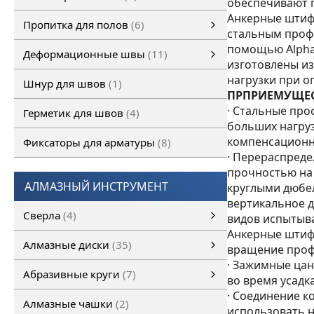
обеспечивают 
Полимерные полы
ОКРАСОЧНОЕ ПОКРЫТИЕ ПОЛА
ПОЛИМЕРМИНЕРАЛЬНОЕ ПОКРЫТИЕ ПОЛА
ПОЛИМЕРМИНЕРАЛЬНОЕ ТОЛСТОСЛОЙНОЕ ПОКРЫТИЕ ПОЛА
Полиуретановые грунтовочные покрытия
САМОВЫРАВНИВАЮЩЕЕСЯ ПОКРЫТИЕ ПОЛА
ФОТО ВЫПОЛНЕННЫХ РАБОТ
смотреть все
Анкерные штиф
Пропитка для полов
6
стальным проф
Пропитка для полов
Обеспыливающая пропитка
смотреть все
помощью AlphaF
Деформационные швы
11
изготовлены и
Деформационные швы
Деформационные швы Conecto
Несъемная опалубка PERMABAN
Деформационные швы FULERIT
смотреть все
нагрузки при о
Шнур для швов
1
ПРПРИЕМУЩЕС
· Стальные про
Герметик для швов
4
больших нагруз
компенсационн
Фиксаторы для арматуры
8
· Перераспреде
прочностью на
АЛМАЗНЫЙ ИНСТРУМЕНТ
круглыми дюбе
вертикальное д
Сверла
4
видов испытыв
Анкерные штиф
Сверло по бетону SDS
Сверло по бетону SDS+
Алмазные диски
35
вращение проф
· Зажимные ца
Алмазные диски
Универсальные алмазные диски
Алмазные диски по бетону
Алмазные диски по асфальту
Алмазный диск по кирпичу
Алмазный диск по металлу
Алмазные диски по свежему бетону
Алмазные диски по природному камню
смотреть все
Алмазный диск по керамике
Абразивные круги
7
во время усадк
· Соединение к
Абразивные круги
Отрезные круги
Лепестковые диски
Зачистные круги
смотреть все
Алмазные чашки
2
использовать н