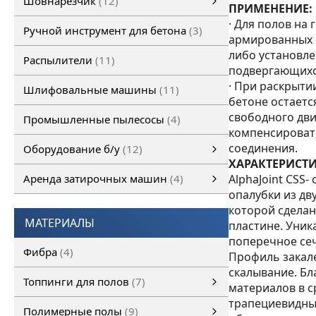
Шовнарезчик
12
ПРИМЕНЕНИЕ:
Ручной шовнарезчик
Самоходный шовнарезчик
· Для полов на
Ручной инструмент для бетона
3
армированных 
либо установле
Распылители
11
подвергающихс
· При раскрыти
Шлифовальные машины
11
бетоне остаетс
свободного дви
Промышленные пылесосы
4
компенсироват
соединения.
Оборудование б/у
12
ХАРАКТЕРИСТИ
Оборудование б/у
Затирочная машина б/у
Шовнарезчик б/у
Шлифовальная машина б/у
смотреть все
Аренда затирочных машин
4
AlphaJoint СSS
опалубки из дв
Аренда затирочных машин
Затирочные машины
смотреть все
которой сделан
МАТЕРИАЛЫ
пластине. Уник
поперечное се
Фибра
4
Профиль закале
скалывание. Бл
Топпинги для полов
7
материалов в с
трапециевидные
Топпинги для полов
смотреть все
Полимерные полы
9