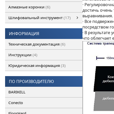
· Регулировочн
Алмазные коронки
6
достичь очень
выравнивания.
Шлифовальный инструмент
17
· Все подверж
Шлифовальный инструмент
Алмазные франкфурты
смотреть все
Алмазные фрезы
посредством г
· В результате
ИНФОРМАЦИЯ
что облегчает 
Техническая документация
6
Инструкции
4
Юридическая информация
3
ПО ПРОИЗВОДИТЕЛЮ
BARIKELL
Conecto
FloorHard