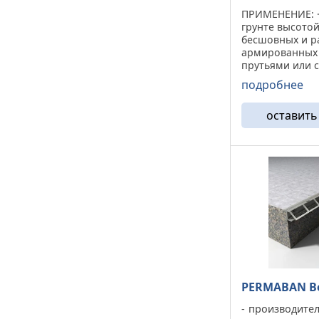
ПРИМЕНЕНИЕ: ·
грунте высотой
бесшовных и р
армированных
прутьями или с
установленных
подробнее
железобетонны
подвергающих
оставить
нагрузкам. · П
компенсационно
PERMABAN B
производите