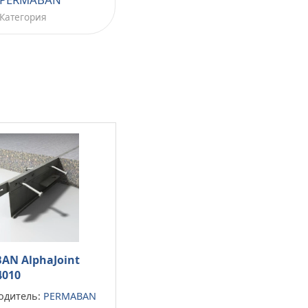
Категория
AN AlphaJoint
4010
одитель:
PERMABAN