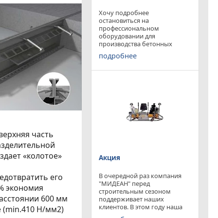
Хочу подробнее
остановиться на
профессиональном
оборудовании для
производства бетонных
работ, ибо к качеству
подробнее
поверхности бетона в
настоящее время
предъявляются повышенные
требования. Спектр
оборудования необходимого
современному строителю
широк. Это
верхняя часть
азделительной
здает «колотое»
Акция
В очередной раз компания
редотвратить его
"МИДЕАН" перед
 % экономия
строительным сезоном
асстоянии 600 мм
поддерживает наших
клиентов. В этом году наша
 (min.410 Н/мм2)
компания предлагает