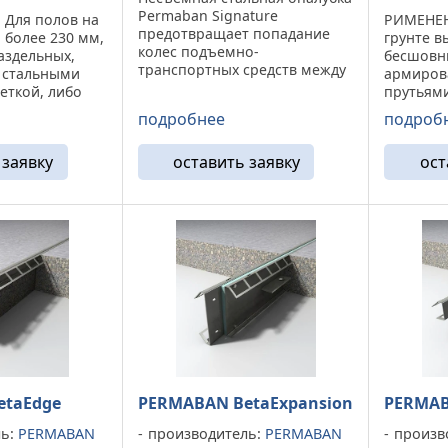
Permaban Signature
 Для полов на
РИМЕНЕНИ
предотвращает попадание
 более 230 мм,
грунте в
колес подъемно-
аздельных,
бесшовн
транспортных средств между
 стальными
армиров
двумя краями шва, тем
еткой, либо
прутьями
самым защищая его от
 на
установ
подробнее
подроб
разрушения. Преимущества:
х сваях
железоб
Шестигранная форма
ся большим
подверг
предотвращает повреждения
 заявку
оставить заявку
ост
ри раскрытии
нагрузка
от удара.Несъемная ...
го ...
компенса
etaEdge
PERMABAN BetaExpansion
PERMAB
ль:
PERMABAN
производитель:
PERMABAN
произв