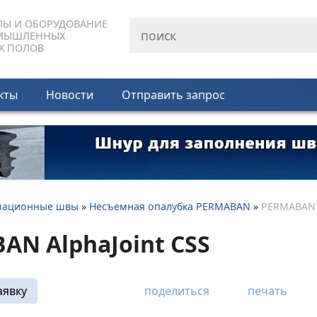
ЛЫ И ОБОРУДОВАНИЕ
МЫШЛЕННЫХ
Х ПОЛОВ
кты
Новости
Отправить запрос
мационные швы
»
Несъемная опалубка PERMABAN
»
PERMABAN A
AN AlphaJoint СSS
аявку
поделиться
печать