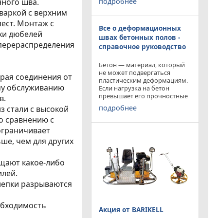
подробнее
ного шва.
приобрести двухроторную
варкой с верхним
затирочную машину
BARIKELL MK 8-120 с рабочей
ест. Монтаж с
Все о деформационных
площадью затирки 2540 мм
хи дюбелей
по цене двухроторной
швах бетонных полов -
 перераспределения
справочное руководство
Бетон — материал, который
не может подвергаться
рая соединения от
пластическим деформациям.
му обслуживанию
Если нагрузка на бетон
превышает его прочностные
в.
характеристики, то он
подробнее
з стали с высокой
попросту растрескивается.
о сравнению с
Такой же результат
получается от воздействия
ограничивает
внутренних напряжений в
ше, чем для других
бетоне,
щают какое-либо
илей.
лепки разрываются
обходимость
Акция от BARIKELL