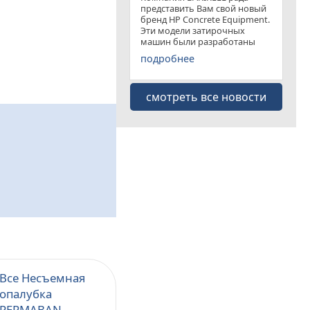
представить Вам свой новый
бренд HP Concrete Equipment.
Эти модели затирочных
машин были разработаны
специально для
подробнее
удовлетворения рынка
затирочных машин эконом
класса . Данная "белая линия"
смотреть все новости
представлена несколькими
моделями
Все Несъемная
опалубка
PERMABAN