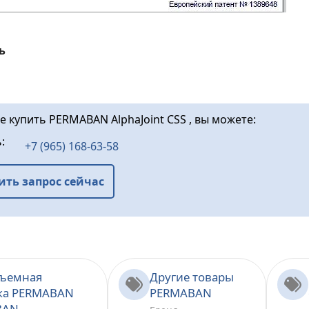
ь
е купить PERMABAN AlphaJoint СSS , вы можете:
ь:
+7 (965) 168-63-58
ить запрос сейчас
съемная
Другие товары
ка PERMABAN
PERMABAN
BAN