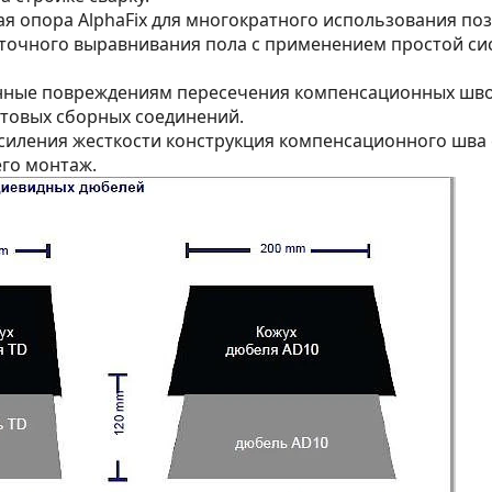
ая опора AlphaFix для многократного использования поз
 точного выравнивания пола с применением простой си
енные повреждениям пересечения компенсационных шво
отовых сборных соединений.
 усиления жесткости конструкция компенсационного шва 
его монтаж.