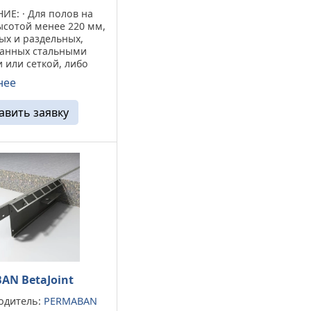
Е: · Для полов на
ысотой менее 220 мм,
ых и раздельных,
анных стальными
 или сеткой, либо
ленных на
нее
етонных сваях
ающихся большим
авить заявку
м. · При раскрытии
ционного ...
AN BetaJoint
одитель:
PERMABAN