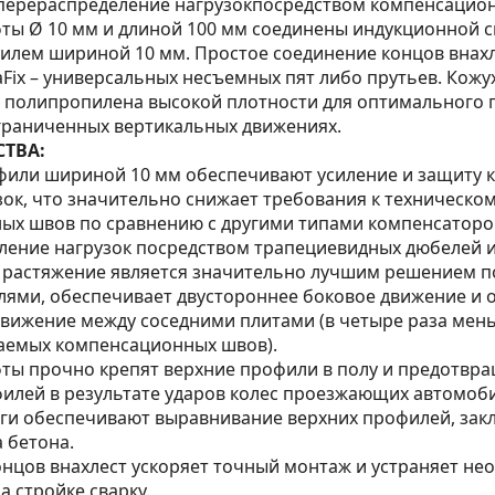
перераспределение нагрузокпосредством компенсацион
ты Ø 10 мм и длиной 100 мм соединены индукционной с
илем шириной 10 мм. Простое соединение концов внахл
ix – универсальных несъемных пят либо прутьев. Кожу
з полипропилена высокой плотности для оптимального
граниченных вертикальных движениях.
ТВА:
фили шириной 10 мм обеспечивают усиление и защиту к
ок, что значительно снижает требования к техническо
ых швов по сравнению с другими типами компенсаторо
ление нагрузок посредством трапециевидных дюбелей и
 растяжение является значительно лучшим решением п
лями, обеспечивает двустороннее боковое движение и 
вижение между соседними плитами (в четыре раза мень
аемых компенсационных швов).
ты прочно крепят верхние профили в полу и предотвра
илей в результате ударов колес проезжающих автомоб
нги обеспечивают выравнивание верхних профилей, зак
а бетона.
онцов внахлест ускоряет точный монтаж и устраняет не
а стройке сварку.