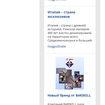
конкурируя с
профессиональными и не
очень компаниями добились
Италия – страна
результатов и целей которые
перед собой ставили.
эксклюзивов
Италия – страна с древней
историей. Римская империя
400 лет жестко доминировала
на территории всего
Средиземноморья и большей
частью Европы. Императоры
подробнее
и правители аппенин
навсегда вписали себя в
историю цивилизации.
Каждый гражданин Земли
Новый бренд от BARIKELL
Компания BARIKELL рада