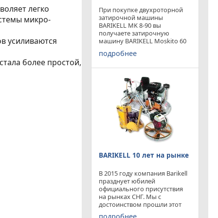
воляет легко
При покупке двухроторной
затирочной машины
стемы микро-
BARIKELL MK 8-90 вы
получаете затирочную
в усиливаются
машину BARIKELL Moskito 60
абсолютно бесплатно
подробнее
стала более простой,
BARIKELL 10 лет на рынке
В 2015 году компания Barikell
празднует юбилей
официального присутствия
на рынках СНГ. Мы с
достоинством прошли этот
отрезок времени ,
подробнее