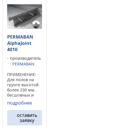
расширения и может
компенсационного шва
быть адаптирована к ...
на 30 мм в бетоне ...
PERMABAN
AlphaJoint
4010
производитель
:
PERMABAN
ПРИМЕНЕНИЕ: ·
Для полов на
грунте высотой
более 230 мм,
бесшовных и
раздельных,
подробнее
армированных
стальными
оставить
прутьями или
заявку
сеткой, либо
установленных