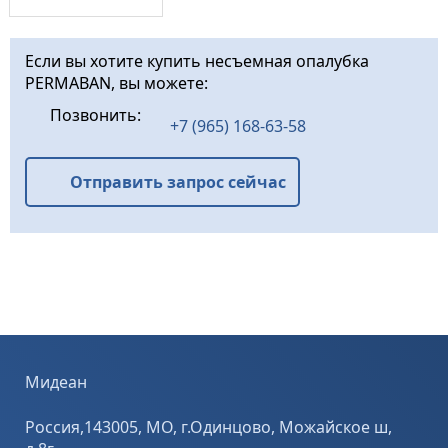
на
железобетонных
сваях
Если вы хотите купить несъемная опалубка
подвергающихся
PERMABAN, вы можете:
большим
нагрузкам. · При
Позвонить:
раскрытии
+7 (965) 168-63-58
компенсационн
ого ...
Отправить запрос сейчас
Мидеан
Россия,143005, МО, г.Одинцово, Можайское ш,