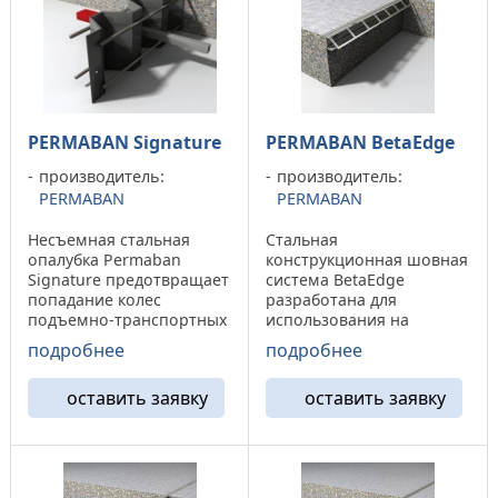
PERMABAN Signature
PERMABAN BetaEdge
производитель:
производитель:
PERMABAN
PERMABAN
Несъемная стальная
Стальная
опалубка Permaban
конструкционная шовная
Signature предотвращает
система BetaEdge
попадание колес
разработана для
подъемно-транспортных
использования на
средств между двумя
деревянной опалубке и
подробнее
подробнее
краями шва, тем самым
стальных формовочных
защищая его от
элементах, используемых
оставить заявку
оставить заявку
разрушения.
при укладке
Преимущества:
асфальтобетонного
Шестигранная форма
дорожного полотна.
предотвращает
Обеспечивает защиту
повреждения от
швов,