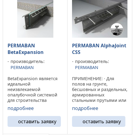
с закругленными ...
компенсационного ...
PERMABAN
PERMABAN AlphaJoint
BetaExpansion
СSS
производитель:
производитель:
PERMABAN
PERMABAN
BetaExpansion является
ПРИМЕНЕНИЕ: · Для
идеальной
полов на грунте,
неизвлекаемой
бесшовных и раздельных,
опалубочной системой
армированных
для строительства
стальными прутьями или
автостоянок и автодорог.
сеткой, либо
подробнее
подробнее
Система эта поставляется
установленных на
в комплекте с
железобетонных сваях
оставить заявку
оставить заявку
предустановленной
подвергающихся
сжимаемой пеноплитой
большим нагрузкам. ·
для компенсации
При раскрытии