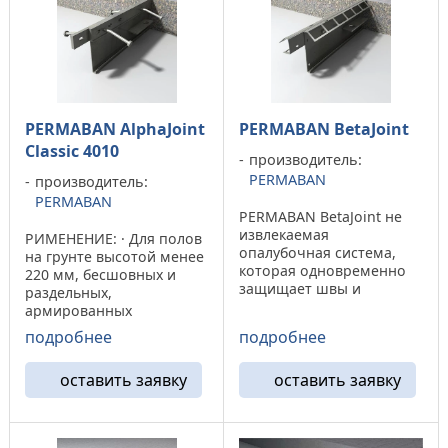
удара.Несъемная ...
предусматриваемых при
...
PERMABAN AlphaJoint
PERMABAN BetaJoint
Classic 4010
производитель:
PERMABAN
производитель:
PERMABAN
PERMABAN BetaJoint не
извлекаемая
РИМЕНЕНИЕ: · Для полов
опалубочная система,
на грунте высотой менее
которая одновременно
220 мм, бесшовных и
защищает швы и
раздельных,
перераспределяет
армированных
нагрузки,
стальными прутьями или
подробнее
подробнее
изготавливается путем
сеткой, либо
гибки листовой стали.
установленных на
Решетчатость
оставить заявку
оставить заявку
железобетонных сваях
обеспечивают
подвергающихся
непрерывность
большим нагрузкам. ·
крепления швов BetaJoint
При раскрытии