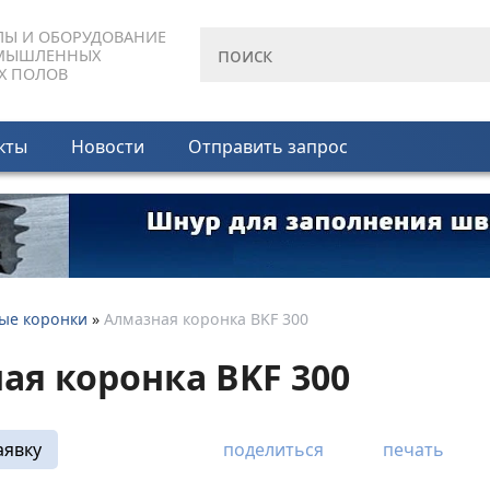
ЛЫ И ОБОРУДОВАНИЕ
МЫШЛЕННЫХ
Х ПОЛОВ
кты
Новости
Отправить запрос
ые коронки
»
Алмазная коронка BKF 300
ая коронка BKF 300
аявку
поделиться
печать