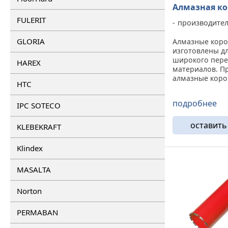
Алмазная ко
FULERIT
производите
GLORIA
Алмазные коро
изготовлены д
широкого пер
HAREX
материалов. П
алмазные коро
HTC
вы сами выбир
выбираете меж
подробнее
IPC SOTECO
и ресурсом. Та
позволяет без 
подобрать инст
оставить
KLEBEKRAFT
Klindex
MASALTA
Norton
PERMABAN