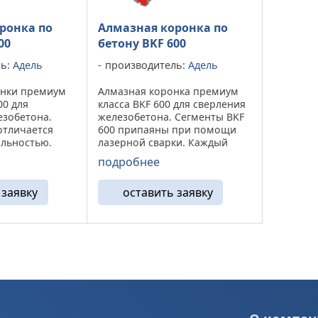
ронка по
Алмазная коронка по
00
бетону BKF 600
ль:
Адель
производитель:
Адель
онки премиум
Алмазная коронка премиум
00 для
класса BKF 600 для сверления
езобетона.
железобетона. Сегменты BKF
отличается
600 припаяны при помощи
альностью.
лазерной сварки. Каждый
могут
сегмент проверяется на
подробнее
ся на широкий
отрыв на заводе.
вания (от 1.5
Устанавливается на широкий
 заявку
оставить заявку
вная задача
спектр оборудования (от 1.5
а, а также ...
до 3.3 кВт). Высокая ...