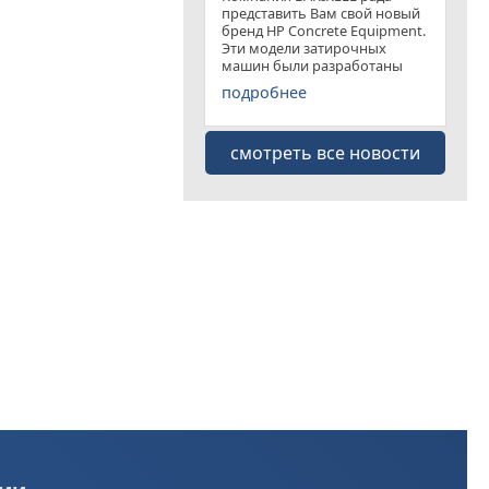
представить Вам свой новый
бренд HP Concrete Equipment.
Эти модели затирочных
машин были разработаны
специально для
подробнее
удовлетворения рынка
затирочных машин эконом
класса . Данная "белая линия"
смотреть все новости
представлена несколькими
моделями