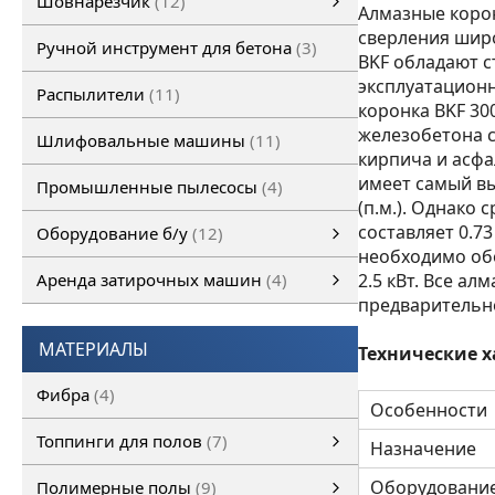
Шовнарезчик
12
Алмазные коро
Ручной шовнарезчик
Самоходный шовнарезчик
сверления шир
Ручной инструмент для бетона
3
BKF обладают 
эксплуатацион
Распылители
11
коронка BKF 30
железобетона 
Шлифовальные машины
11
кирпича и асфа
имеет самый вы
Промышленные пылесосы
4
(п.м.). Однако 
составляет 0.73
Оборудование б/у
12
необходимо об
Оборудование б/у
Затирочная машина б/у
Шовнарезчик б/у
Шлифовальная машина б/у
смотреть все
Аренда затирочных машин
4
2.5 кВт. Все а
предварительно
Аренда затирочных машин
Затирочные машины
смотреть все
МАТЕРИАЛЫ
Технические х
Фибра
4
Особенности
Топпинги для полов
7
Назначение
Топпинги для полов
смотреть все
Оборудовани
Полимерные полы
9