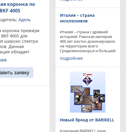
конкурируя с
ая коронка по
профессиональными и не
BKF 400S
очень компаниями добились
Италия – страна
результатов и целей которые
одитель:
Адель
перед собой ставили.
эксклюзивов
я коронка премиум
Италия – страна с древней
 BKF 400S для
историей. Римская империя
ия широко спектра
400 лет жестко доминировала
на территории всего
лов. Данная
Средиземноморья и большей
ация обладает
частью Европы. Императоры
ным ресурсов (12
подробнее
нее
и правители аппенин
имеет хорошую
навсегда вписали себя в
(1.6 см/мин).
историю цивилизации.
авить заявку
 просверлить такие
Каждый гражданин Земли
ы как:
рмированный бетон,
Новый бренд от BARIKELL
Компания BARIKELL рада