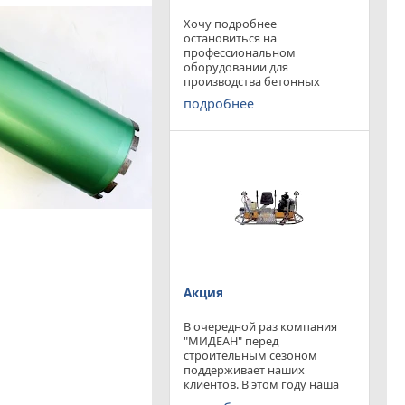
Хочу подробнее
остановиться на
профессиональном
оборудовании для
производства бетонных
работ, ибо к качеству
подробнее
поверхности бетона в
настоящее время
предъявляются повышенные
требования. Спектр
оборудования необходимого
современному строителю
широк. Это
Акция
В очередной раз компания
"МИДЕАН" перед
строительным сезоном
поддерживает наших
клиентов. В этом году наша
компания предлагает