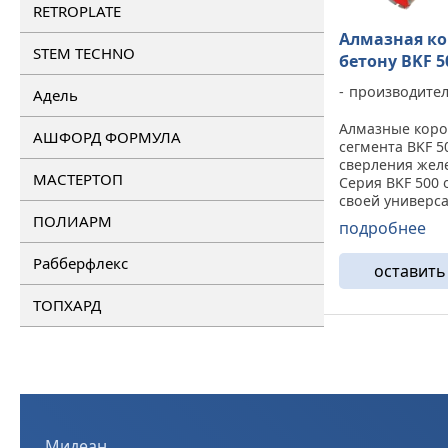
RETROPLATE
Алмазная ко
STEM TECHNO
бетону BKF 5
производите
Адель
Алмазные кор
АШФОРД ФОРМУЛА
сегмента BKF 5
сверления жел
МАСТЕРТОП
Серия BKF 500 
своей универс
Такие коронки 
ПОЛИАРМ
подробнее
устанавливает
спектр оборудо
Рабберфлекс
оставить
до 5 кВт). Осно
сверление бетон
ТОПХАРД
Мидеан