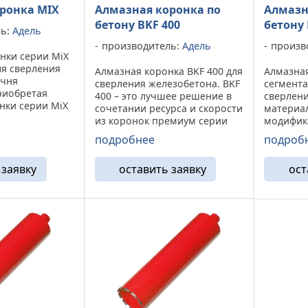
ронка MIX
Алмазная коронка по
Алмазн
бетону BKF 400
бетону 
ль:
Адель
производитель:
Адель
произв
нки серии MiX
ля сверления
Алмазная коронка BKF 400 для
Алмазна
ечня
сверления железобетона. BKF
сегмента
риобретая
400 – это лучшее решение в
сверлен
нки серии MiX
сочетании ресурса и скорости
материа
аете
из коронок премиум серии
модифик
ду скоростью
BKF. Основная задача
повышен
подробнее
подроб
кая технология
модификации BKF 400
м.п.) и 
труда
сверление
скорость 
румент под ...
 заявку
оставить заявку
ост
высокоармированного
Способна
бетона и бетона. Модель
материал
обладает хорошей ...
высокоа
...