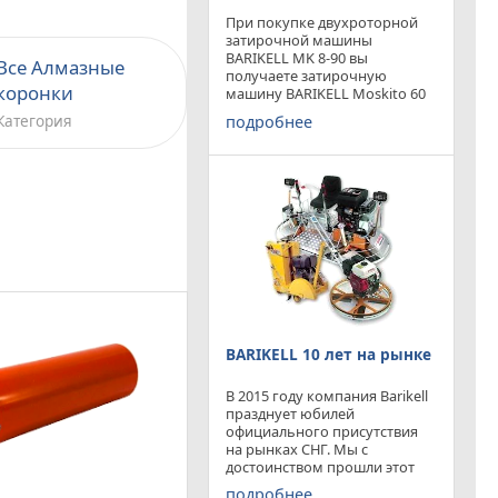
При покупке двухроторной
затирочной машины
BARIKELL MK 8-90 вы
Все Алмазные
получаете затирочную
коронки
машину BARIKELL Moskito 60
абсолютно бесплатно
Категория
подробнее
BARIKELL 10 лет на рынке
В 2015 году компания Barikell
празднует юбилей
официального присутствия
на рынках СНГ. Мы с
достоинством прошли этот
отрезок времени ,
подробнее