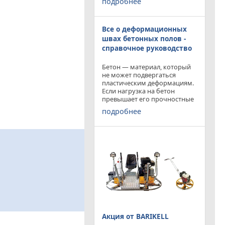
подробнее
приобрести двухроторную
затирочную машину
BARIKELL MK 8-120 с рабочей
Все о деформационных
площадью затирки 2540 мм
по цене двухроторной
швах бетонных полов -
справочное руководство
Бетон — материал, который
не может подвергаться
пластическим деформациям.
Если нагрузка на бетон
превышает его прочностные
характеристики, то он
подробнее
попросту растрескивается.
Такой же результат
получается от воздействия
внутренних напряжений в
бетоне,
Акция от BARIKELL