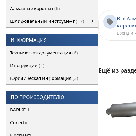
Алмазные коронки
6
Все Ал
Шлифовальный инструмент
17
коронк
Шлифовальный инструмент
Алмазные франкфурты
смотреть все
Алмазные фрезы
Бренд и 
ИНФОРМАЦИЯ
Техническая документация
6
Инструкции
4
Ещё из разд
Юридическая информация
3
ПО ПРОИЗВОДИТЕЛЮ
BARIKELL
Conecto
FloorHard