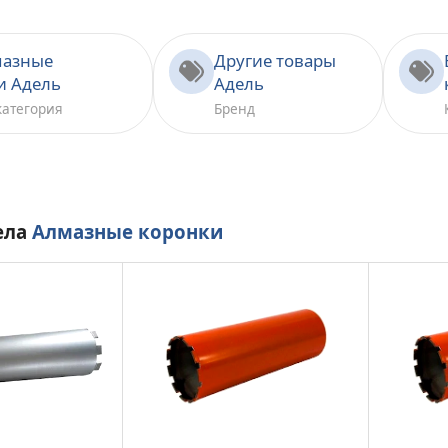
мазные
Другие товары
и Адель
Адель
категория
Бренд
ела
Алмазные коронки