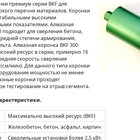
нки премиум серии BKF для
окого перечня материалов. Коронки
стабильными высокими
ными показателями. Алмазная
0 подходит для сверления бетона,
средней степени армирования,
льта. Алмазная коронка BKF 300
сокий ресурс в серии, примерно 16
средняя скорость сверления
 (см/мин). Для данного типа коронки
орудование мощностью не менее
лмазные коронки проходят
е тестирование на отрыв сегмента.
арактеристики.
Максимально высокий ресурс (BKF)
Железобетон, бетон, асфальт, кирпич
е
Сверлильные установки более 2.5 кВт.