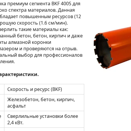
ка премиум сегмента BKF 400S для
ко спектра материалов. Данная
бладает повышенным ресурсов (12
орошую скорость (1.6 см/мин).
ерлить такие материалы как:
нный бетон, бетон, кирпич и даже
нты алмазной коронки
азером и проверяются на отрыв.
мальный выбор для профессионалов
ления.
арактеристики.
Скорость и ресурс (BKF)
Железобетон, бетон, кирпич,
асфальт
е
Сверлильные установки более
2,4 кВт.