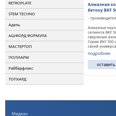
RETROPLATE
Алмазная ко
бетону BKF 5
STEM TECHNO
производите
Адель
Алмазные кор
сегмента BKF 5
АШФОРД ФОРМУЛА
сверления жел
Серия BKF 500 
МАСТЕРТОП
своей универс
Такие коронки 
подробнее
устанавливает
ПОЛИАРМ
спектр оборудо
оставить
до 5 кВт). Осно
Рабберфлекс
сверление бетон
ТОПХАРД
Мидеан