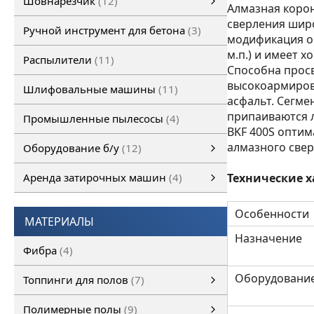
Шовнарезчик
12
Алмазная корон
Ручной шовнарезчик
Самоходный шовнарезчик
сверления широ
Ручной инструмент для бетона
3
модификация о
м.п.) и имеет х
Распылители
11
Способна просв
высокоармирова
Шлифовальные машины
11
асфальт. Сегме
припаиваются л
Промышленные пылесосы
4
BKF 400S опти
алмазного свер
Оборудование б/у
12
Оборудование б/у
Затирочная машина б/у
Шовнарезчик б/у
Шлифовальная машина б/у
смотреть все
Аренда затирочных машин
4
Технические х
Аренда затирочных машин
Затирочные машины
смотреть все
Особенности
МАТЕРИАЛЫ
Назначение
Фибра
4
Оборудовани
Топпинги для полов
7
Топпинги для полов
смотреть все
Полимерные полы
9