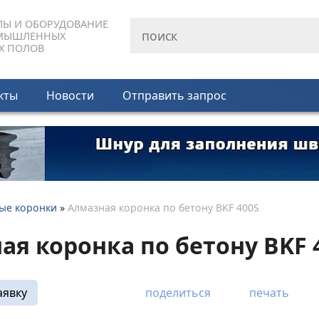
ЛЫ И ОБОРУДОВАНИЕ
МЫШЛЕННЫХ
Х ПОЛОВ
кты
Новости
Отправить запрос
ые коронки
»
Алмазная коронка по бетону BKF 400S
ая коронка по бетону BKF 
аявку
поделиться
печать