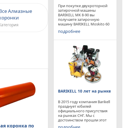
При покупке двухроторной
затирочной машины
Все Алмазные
BARIKELL MK 8-90 вы
коронки
получаете затирочную
машину BARIKELL Moskito 60
Категория
абсолютно бесплатно
подробнее
BARIKELL 10 лет на рынке
В 2015 году компания Barikell
празднует юбилей
официального присутствия
на рынках СНГ. Мы с
достоинством прошли этот
отрезок времени ,
ая коронка по
подробнее