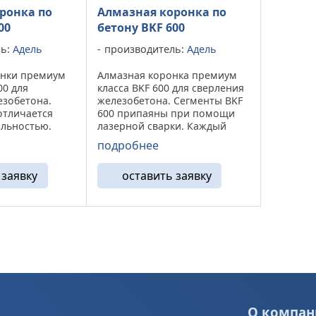
ронка по
Алмазная коронка по
00
бетону BKF 600
ль:
Адель
производитель:
Адель
онки премиум
Алмазная коронка премиум
00 для
класса BKF 600 для сверления
езобетона.
железобетона. Сегменты BKF
отличается
600 припаяны при помощи
альностью.
лазерной сварки. Каждый
могут
сегмент проверяется на
подробнее
ся на широкий
отрыв на заводе.
вания (от 1.5
Устанавливается на широкий
 заявку
оставить заявку
вная задача
спектр оборудования (от 1.5
а, а также ...
до 3.3 кВт). Высокая ...
О компан