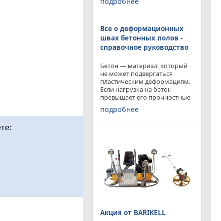
подробнее
приобрести двухроторную
затирочную машину
BARIKELL MK 8-120 с рабочей
Все о деформационных
площадью затирки 2540 мм
по цене двухроторной
швах бетонных полов -
справочное руководство
Бетон — материал, который
не может подвергаться
пластическим деформациям.
Если нагрузка на бетон
превышает его прочностные
характеристики, то он
подробнее
попросту растрескивается.
Такой же результат
те:
получается от воздействия
внутренних напряжений в
бетоне,
Акция от BARIKELL