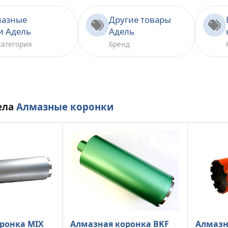
мазные
Другие товары
и Адель
Адель
категория
Бренд
ела
Алмазные коронки
ронка MIX
Алмазная коронка BKF
Алмазн