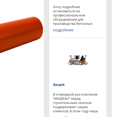
Хочу подробнее
остановиться на
профессиональном
оборудовании для
производства бетонных
работ, ибо к качеству
подробнее
поверхности бетона в
настоящее время
предъявляются повышенные
требования. Спектр
оборудования необходимого
современному строителю
широк. Это
Акция
В очередной раз компания
"МИДЕАН" перед
строительным сезоном
поддерживает наших
клиентов. В этом году наша
компания предлагает