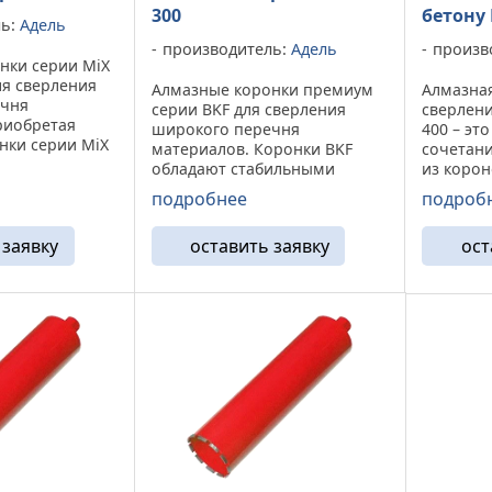
300
бетону 
ль:
Адель
производитель:
Адель
произв
нки серии MiX
ля сверления
Алмазные коронки премиум
Алмазная
ечня
серии BKF для сверления
сверлени
риобретая
широкого перечня
400 – эт
нки серии MiX
материалов. Коронки BKF
сочетани
аете
обладают стабильными
из коро
ду скоростью
высокими
BKF. Осн
подробнее
подроб
кая технология
эксплуатационными
модифик
труда
показателями. Алмазная
сверлен
румент под ...
 заявку
оставить заявку
ост
коронка BKF 300 подходит для
высокоа
сверления бетона,
бетона и
железобетона средней
обладает
степени армирования, ...