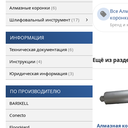
Алмазные коронки
6
Все Ал
коронк
Шлифовальный инструмент
17
Бренд и 
Шлифовальный инструмент
Алмазные франкфурты
смотреть все
Алмазные фрезы
ИНФОРМАЦИЯ
Техническая документация
6
Ещё из разд
Инструкции
4
Юридическая информация
3
ПО ПРОИЗВОДИТЕЛЮ
BARIKELL
Conecto
Алмазная ко
FloorHard