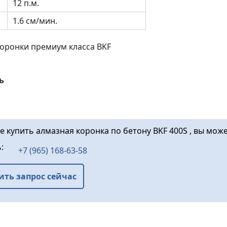
12 п.м.
1.6 см/мин.
коронки премиум класса BKF
ь
е купить алмазная коронка по бетону BKF 400S , вы може
ь:
+7 (965) 168-63-58
ить запрос сейчас