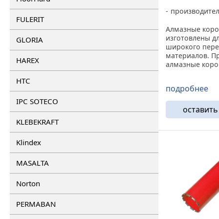
производите
FULERIT
Алмазные коро
изготовлены д
GLORIA
широкого пер
материалов. П
HAREX
алмазные коро
вы сами выбир
HTC
выбираете меж
подробнее
и ресурсом. Та
позволяет без 
IPC SOTECO
подобрать инст
оставить
KLEBEKRAFT
Klindex
MASALTA
Norton
PERMABAN