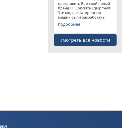
представить Вам свой новый
бренд HP Concrete Equipment.
Эти модели затирочных
машин были разработаны
специально для
подробнее
удовлетворения рынка
затирочных машин эконом
класса . Данная "белая линия"
смотреть все новости
представлена несколькими
моделями
ии