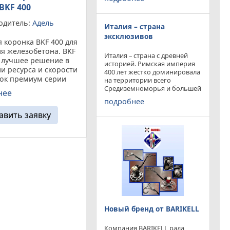
конкурируя с
BKF 400
профессиональными и не
очень компаниями добились
одитель:
Адель
Италия – страна
результатов и целей которые
перед собой ставили.
эксклюзивов
 коронка BKF 400 для
я железобетона. BKF
Италия – страна с древней
о лучшее решение в
историей. Римская империя
и ресурса и скорости
400 лет жестко доминировала
нок премиум серии
на территории всего
овная задача
Средиземноморья и большей
нее
частью Европы. Императоры
ации BKF 400
подробнее
и правители аппенин
ие
навсегда вписали себя в
авить заявку
рмированного
историю цивилизации.
 бетона. Модель
Каждый гражданин Земли
 хорошей ...
Новый бренд от BARIKELL
Компания BARIKELL рада