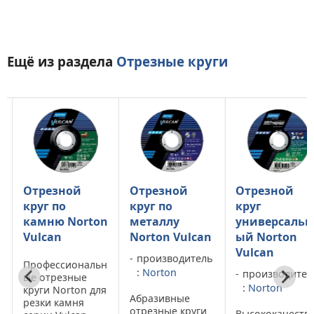
Ещё из раздела
Отрезные круги
Отрезной
Отрезной
Отрезной
круг по
круг по
круг
камню Norton
металлу
универсальн
Vulcan
Norton Vulcan
ый Norton
Vulcan
производитель
Профессиональн
:
Norton
ь
производител
ые отрезные
:
Norton
круги Norton для
Абразивные
резки камня
отрезные круги
Высококачеств