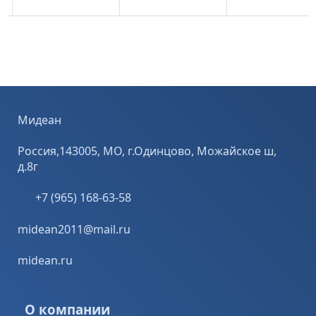
деальное
металлу
высокой
очетание цены
поможет
режущей
 европейского
значительно
способностью,
ачества.
снизить общую
что позволяет
собенности.
стоимость
им
руги ...
процесса
обрабатывать
обработки.
широкий спектр
Особенности.
металлов.
Отрезные круги
Особенности. ...
Мидеан
...
Россия,143005, МО, г.Одинцово, Можайское ш,
д.8г
+7 (965) 168-63-58
midean2011@mail.ru
midean.ru
О компании