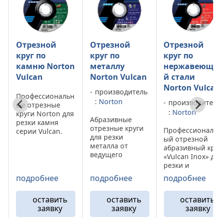
трезной
Отрезной
Отрезной
руг по
круг по
круг по
амню Norton
металлу
нержавеюще
ulcan
Norton Vulcan
й стали
Norton Vulcan
производитель
рофессиональн
:
Norton
производитель
е отрезные
:
Norton
руги Norton для
Абразивные
езки камня
отрезные круги
Профессиональн
ерии Vulcan.
для резки
ый отрезной
бразивные
металла от
абразивный круг
руги Vulcan
ведущего
«Vulcan Inox» для
tone позволяют
мирового
резки и
ез труда
производителя
обработки
азрезать
одробнее
подробнее
подробнее
«Norton».
изделий из
вердые
Профессиональн
нержавеющей
атериалы.
ая серия
оставить
оставить
оставить
стали. Отрезные
руги Vulcan
отрезных кругов
заявку
заявку
заявку
круги Vulcan Inox
tone – это
Norton Vulcan по
обладаю