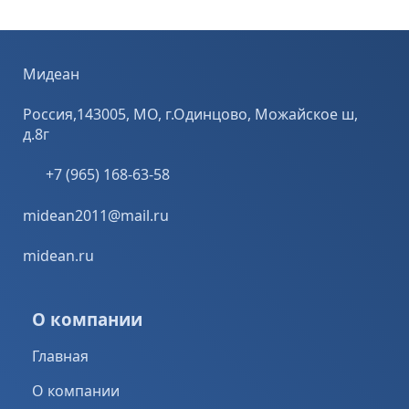
им
металлы, титан,
процесса
обрабатывать
камень, бетон,
обработки.
широкий спектр
керамическую
.
Особенност
металлов.
плитку и даже
уги
Отрезные кр
Особенности. ...
стекло, ...
Мидеан
...
Россия,143005, МО, г.Одинцово, Можайское ш,
д.8г
+7 (965) 168-63-58
midean2011@mail.ru
midean.ru
О компании
Главная
О компании