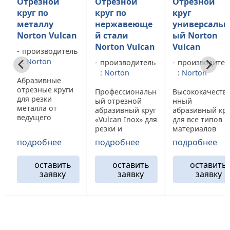
Отрезной
Отрезной
Отрезной
круг по
круг
круг по
нержавеюще
универсальн
металлу
can
й стали
ый Norton
Norton Vu
Norton Vulcan
Vulcan
ель
производи
:
Norton
производитель
производитель
:
Norton
:
Norton
Абразивные
ги
отрезные кр
Профессиональн
Высококачестве
для резки
ый отрезной
нный
металла от
абразивный круг
абразивный круг
ведущего
«Vulcan Inox» для
для все типов
мирового
резки и
материалов
ля
производит
обработки
Norton Vulcan.
подробнее
подробнее
подробнее
«Norton».
изделий из
Он без усилий
льн
Профессион
нержавеющей
разрежет
ая серия
ть
оставить
оставить
остави
стали. Отрезные
низколегирован
гов
отрезных кр
заявку
заявку
заявк
круги Vulcan Inox
ную и
n по
Norton Vulc
обладаю
высоколегирова
металлу
высокой
нную сталь,
поможет
режущей
нержавеющую
значительн
способностью,
сталь, чугун,
ую
снизить об
что позволяет
цветные
стоимость